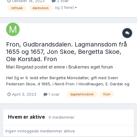
Oktober 18, 2023
2 svar
steder er vanskelig å lese og forstå hva som er skrevet:
og 3 flere)
rettsak
dødsdom
https://media.digitalarkivet.no/view/31018/13. Tusen tak...
Fron, Gudbrandsdalen. Lagmannsdom frå
1655 og 1657, Jon Skoe, Bergetta Skoe,
Ole Korstad. Fron
Mari Ringstad postet et emne i
Brukernes eget forum
Hei! Eg er 9. ledd etter Bergetta Monsdatter, gift med Svein
Pedersen Skoe, d 1665, i Nord-Fron. I Hovdhaugen, E. Gardar og
slekter i Fron, bind I, side 55 står flg.: «I 1655 vart det sagt
April 3, 2023
1 svar
lagmannsdom
fron
lagmannsdom over Jon og Bergette Skoe og Ole Korstad om å
rømme riket, avdi dei hadde vore medvitar...
Hvem er aktive
0 medlemmer
Ingen innloggede medlemmer aktive