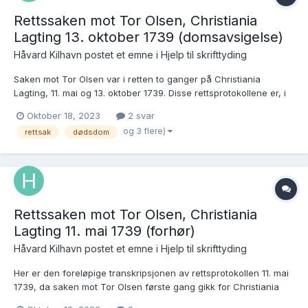
Rettssaken mot Tor Olsen, Christiania
Lagting 13. oktober 1739 (domsavsigelse)
Håvard Kilhavn postet et emne i
Hjelp til skrifttyding
Saken mot Tor Olsen var i retten to ganger på Christiania
Lagting, 11. mai og 13. oktober 1739. Disse rettsprotokollene er, i
hvert fall for meg, vanskeligere å tyde enn protokollene fra
Oktober 18, 2023
2 svar
underretten og Overhoffretten. Her fra det siste rettsmøtet:
og 3 flere)
rettsak
dødsdom
https://media.digitalarkivet.no/view/31018/38...
Rettssaken mot Tor Olsen, Christiania
Lagting 11. mai 1739 (forhør)
Håvard Kilhavn postet et emne i
Hjelp til skrifttyding
Her er den foreløpige transkripsjonen av rettsprotokollen 11. mai
1739, da saken mot Tor Olsen første gang gikk for Christiania
Lagting. Som med forrige protokoll synes jeg det her mange