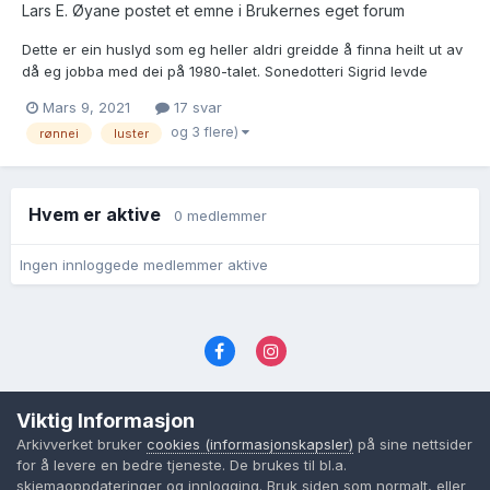
Lars E. Øyane postet et emne i
Brukernes eget forum
Dette er ein huslyd som eg heller aldri greidde å finna heilt ut av
då eg jobba med dei på 1980-talet. Sonedotteri Sigrid levde
framleis i 1990, og ho var nysgjerrig på å få greie på slekti si i
Mars 9, 2021
17 svar
Amerika, men leitingi vart den gongen utan resultat.
og 3 flere)
rønnei
luster
Opplysningane som eg har å halda meg til, er frå s...
Hvem er aktive
0 medlemmer
Ingen innloggede medlemmer aktive
Språk
Personvernvilkår
Kontakt oss
Viktig Informasjon
Cookies (informasjonskapsler)
Arkivverket bruker
cookies (informasjonskapsler)
på sine nettsider
Powered by Invision Community
for å levere en bedre tjeneste. De brukes til bl.a.
skjemaoppdateringer og innlogging. Bruk siden som normalt, eller