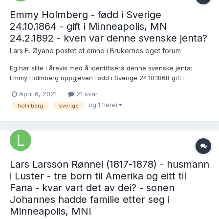
Emmy Holmberg - fødd i Sverige
24.10.1864 - gift i Minneapolis, MN
24.2.1892 - kven var denne svenske jenta?
Lars E. Øyane postet et emne i
Brukernes eget forum
Eg har slite i årevis med å identifisera denne svenske jenta:
Emmy Holmberg oppgjeven fødd i Sverige 24.10.1868 gift i
Minneapolis, MN 24.2.1892 med Lars Gjertson Kalhagen frå
April 6, 2021
21 svar
Luster, alias Louis Johnson (fødd i Luster 30.6.1865) Er det
og 1 flere)
holmberg
sverige
mogeleg ut ifrå desse op...
Lars Larsson Rønnei (1817-1878) - husmann
i Luster - tre born til Amerika og eitt til
Fana - kvar vart det av dei? - sonen
Johannes hadde familie etter seg i
Minneapolis, MN!