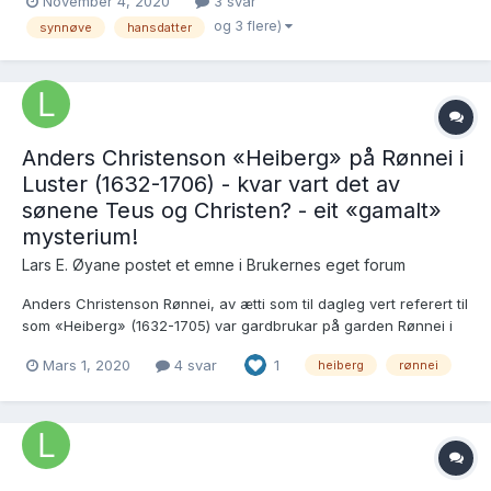
November 4, 2020
3 svar
seg med Hans Rue Hjortdahl (14.juni 1804) her er forumtråden
og 3 flere)
synnøve
hansdatter
om familien https://forum.arkivverket.no/topic/212...
Anders Christenson «Heiberg» på Rønnei i
Luster (1632-1706) - kvar vart det av
sønene Teus og Christen? - eit «gamalt»
mysterium!
Lars E. Øyane postet et emne i
Brukernes eget forum
Anders Christenson Rønnei, av ætti som til dagleg vert referert til
som «Heiberg» (1632-1705) var gardbrukar på garden Rønnei i
Luster. Han var gift med Malena Monsdotter (1645-1725), dotter
Mars 1, 2020
4 svar
1
heiberg
rønnei
av sorenskrivar Mons Nilsson på Skjær i Lærdal. Noko skifte etter
Anders kjenner me ikkje til, men me veit...