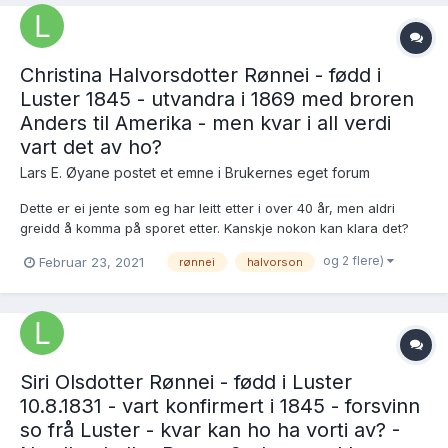
Christina Halvorsdotter Rønnei - fødd i
Luster 1845 - utvandra i 1869 med broren
Anders til Amerika - men kvar i all verdi
vart det av ho?
Lars E. Øyane postet et emne i
Brukernes eget forum
Dette er ei jente som eg har leitt etter i over 40 år, men aldri
greidd å komma på sporet etter. Kanskje nokon kan klara det?
Christina Halvorsdotter, fødd på garden Rønnei i Luster 11.9.1845,
og 2 flere)
Februar 23, 2021
rønnei
halvorson
yngste barnet av Halvor Pederson (1799-1852) og Gjertrud
Endresdotter (1800-1863)....
Siri Olsdotter Rønnei - fødd i Luster
10.8.1831 - vart konfirmert i 1845 - forsvinn
so frå Luster - kvar kan ho ha vorti av? -