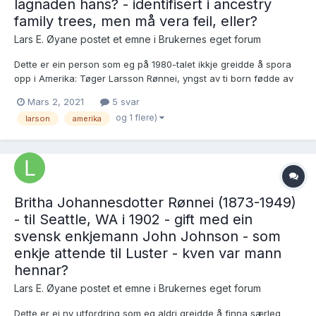
lagnaden hans? - identifisert i ancestry
family trees, men må vera feil, eller?
Lars E. Øyane postet et emne i
Brukernes eget forum
Dette er ein person som eg på 1980-talet ikkje greidde å spora
opp i Amerika: Tøger Larsson Rønnei, yngst av ti born fødde av
Lars Tøgerson (1801-1870) og Kari Pedersdotter (1806-1873) - frå
Mars 2, 2021
5 svar
1852 husmannsfolk i Lunden under Rønnei i Luster, var fødd i
og 1 flere)
larson
amerika
Jostedalen 21.7.1847 og utvandra til...
Britha Johannesdotter Rønnei (1873-1949)
- til Seattle, WA i 1902 - gift med ein
svensk enkjemann John Johnson - som
enkje attende til Luster - kven var mann
hennar?
Lars E. Øyane postet et emne i
Brukernes eget forum
Dette er ei ny utfordring som eg aldri greidde å finna særleg