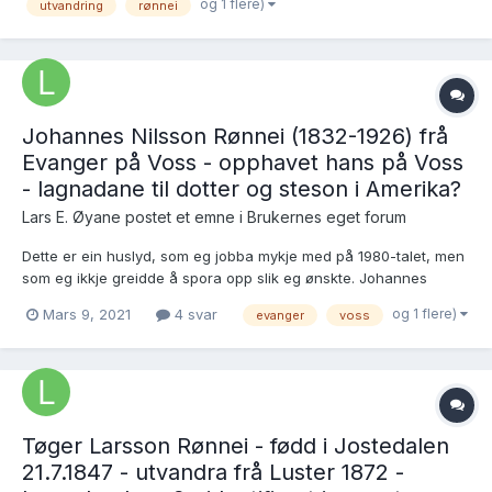
og 1 flere)
utvandring
rønnei
fødd 5.11.1870...
Johannes Nilsson Rønnei (1832-1926) frå
Evanger på Voss - opphavet hans på Voss
- lagnadane til dotter og steson i Amerika?
Lars E. Øyane postet et emne i
Brukernes eget forum
Dette er ein huslyd, som eg jobba mykje med på 1980-talet, men
som eg ikkje greidde å spora opp slik eg ønskte. Johannes
Nilsson, eller «Vossen» som dei kalla han i Luster, var gift tre
og 1 flere)
Mars 9, 2021
4 svar
evanger
voss
gongar og hadde tre born. Dessutan hadde andre kona, som var
ei søster av den første, to born frå før. Tre av d...
Tøger Larsson Rønnei - fødd i Jostedalen
21.7.1847 - utvandra frå Luster 1872 -