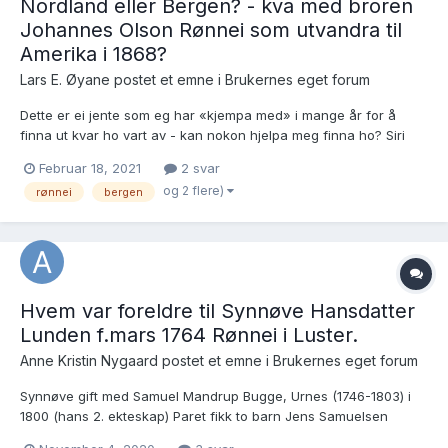
Nordland eller Bergen? - kva med broren
Johannes Olson Rønnei som utvandra til
Amerika i 1868?
Lars E. Øyane postet et emne i
Brukernes eget forum
Dette er ei jente som eg har «kjempa med» i mange år for å
finna ut kvar ho vart av - kan nokon hjelpa meg finna ho? Siri
Olsdotter, fødd på husmannsplassen Kalhagebakken under
Februar 18, 2021
2 svar
Rønnei i Luster 10.8.1831 som dotter av husmann Ole Andersson
og 2 flere)
rønnei
bergen
(1793-1883) og kona Johanna Johannesdotter (1798-...
Hvem var foreldre til Synnøve Hansdatter
Lunden f.mars 1764 Rønnei i Luster.
Anne Kristin Nygaard postet et emne i
Brukernes eget forum
Synnøve gift med Samuel Mandrup Bugge, Urnes (1746-1803) i
1800 (hans 2. ekteskap) Paret fikk to barn Jens Samuelsen
Bugge (1800)og Hans Samuelsen Bugge (1802). Synnøve giftet