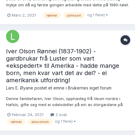
mykje om då eg første gongen arbeidde med dette på 1980-talet.
Eg hadde ingen søkemotorar som høvde og visst heller ikkje
og 1 flere)
Mars 2, 2021
rønnei
johnson
KVAR i Amerika eg skulle starta leitingi... No fann eg både vigsli
hennar frå 1903 og innførsli frå FT1...
Iver Olson Rønnei (1837-1902) -
gardbrukar frå Luster som vart
«ekspedert» til Amerika - hadde mange
born, men kvar vart det av dei? - ei
amerikansk utfordring!
Lars E. Øyane postet et emne i
Brukernes eget forum
Denne familiefaren, Iver Olson, opphavleg frå Veum nordre i
Hafslo, gifte seg med ei odelsdotter på ein av storgardane på
Rønnei i Luster, men det vert fortalt at han ikkje dugde som
Februar 24, 2021
2 svar
gardbrukar, og etter elleve år på garden hjelpte slekti til kona i
og 1 flere)
rønnei
wisconsin
1872 med amerikabillett for å verta «kvitt» han!...