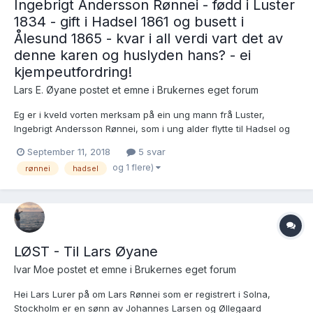
Ingebrigt Andersson Rønnei - fødd i Luster
1834 - gift i Hadsel 1861 og busett i
Ålesund 1865 - kvar i all verdi vart det av
denne karen og huslyden hans? - ei
kjempeutfordring!
Lars E. Øyane postet et emne i
Brukernes eget forum
Eg er i kveld vorten merksam på ein ung mann frå Luster,
Ingebrigt Andersson Rønnei, som i ung alder flytte til Hadsel og
derifrå til Ålesund, men som eg ikkje har greidd å finna noko
September 11, 2018
5 svar
meir om etter 1865. Eg fann desse opplysningane alt for 30 år
og 1 flere)
rønnei
hadsel
sidan, men greier i dag ikkje å finna ut noko meir en...
LØST - Til Lars Øyane
Ivar Moe postet et emne i
Brukernes eget forum
Hei Lars Lurer på om Lars Rønnei som er registrert i Solna,
Stockholm er en sønn av Johannes Larsen og Øllegaard