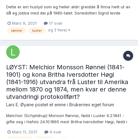
Dette er ein huslyd som eg heller aldri greidde å finna heilt ut av
då eg jobba med dei på 1980-talet. Sonedotteri Sigrid levde
framleis i 1990, og ho var nysgjerrig på å få greie på slekti si i
Mars 9, 2021
17 svar
Amerika, men leitingi vart den gongen utan resultat.
og 3 flere)
rønnei
luster
Opplysningane som eg har å halda meg til, er frå s...
LØYST: Melchior Monsson Rønnei (1841-
1901) og kona Britha Iversdotter Høgi
(1841-1916) utvandra frå Luster til Amerika
mellom 1870 og 1874, men kvar er denne
utvandringi protokollført?
Lars E. Øyane postet et emne i
Brukernes eget forum
Melchior (Schjeldrup) Monson Rønnei, fødd i Luster 9.2.1841 -
gifte seg i Hafslo 24.10.1865 med: Britha Iversdotter Høgi, fødd i
Hafslo 6.1.1841. Dei budde nokre år i Gaupne og fekk fleire born
Mars 11, 2021
4 svar
her: * Iver, fødd 16.8.1865 * Gjertrud, fødd 23.11.1867 * Marie,