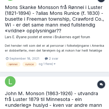
Mons Skanke Monsson frå Rønnei i Luster
(1821-1894) - ?alias Mons Runice (f. 1830) -
busette i Freeman township, Crawford Co.,
WI - er det same mann med fullstendig
«vridne» opplysningar??
Lars E. Øyane postet et emne i
Brukernes eget forum
Det hender rett som det er at personar i folketeljingane i Amerika
er dobbelførte, men det førekjem òg at nokon har heilt felaktige
opplysningar. Eg har ein sterk mistanke om at eg er komen borti
September 18, 2021
2 svar
ein slik huslyd og treng råd: Mons Skanke Monsson Rønnei, fødd
og 1 flere)
rønnei
runice
i Luster 25.11.1821 utvandra...
John M. Monson (1863-1926) - utvandra
frå Luster 1879 til Minnesota - ein
«underleg» huslyd - kven var andre mann