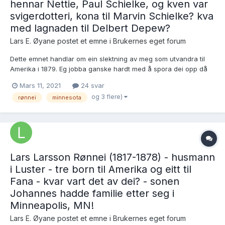
hennar Nettie, Paul Schielke, og kven var
svigerdotteri, kona til Marvin Schielke? kva
med lagnaden til Delbert Depew?
Lars E. Øyane postet et emne i
Brukernes eget forum
Dette emnet handlar om ein slektning av meg som utvandra til
Amerika i 1879. Eg jobba ganske hardt med å spora dei opp då
eg var i Amerika i 1982, men eg greidde aldri å få kontakt med
Mars 11, 2021
24 svar
dei. Eg skreiv fleire gongar til Delbert Depew i Alameda, CA, men
og 3 flere)
rønnei
minnesota
fekk ikkje noko svar... Det har sær...
Lars Larsson Rønnei (1817-1878) - husmann
i Luster - tre born til Amerika og eitt til
Fana - kvar vart det av dei? - sonen
Johannes hadde familie etter seg i
Minneapolis, MN!
Lars E. Øyane postet et emne i
Brukernes eget forum