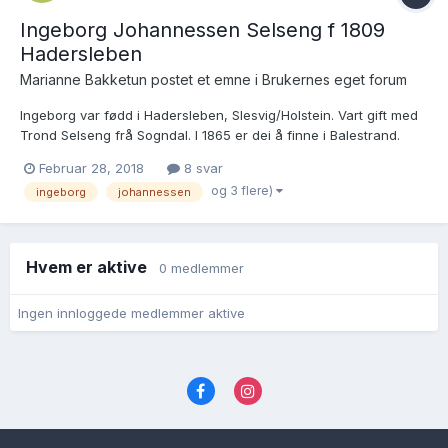
Ingeborg Johannessen Selseng f 1809
Hadersleben
Marianne Bakketun postet et emne i
Brukernes eget forum
Ingeborg var fødd i Hadersleben, Slesvig/Holstein. Vart gift med
Trond Selseng frå Sogndal. I 1865 er dei å finne i Balestrand.
Trond døydde i 1867. I 1875 er Ingeborg i Bergen i lag med
Februar 28, 2018
8 svar
dottera Ingeborg Jacobine Rich (?) og svigerson Martin Rick. Eg
og 3 flere)
ingeborg
johannessen
prøver å hjelpe nokon å finne ut kvar og når In...
Hvem er aktive
0 medlemmer
Ingen innloggede medlemmer aktive
Språk
Personvernvilkår
Kontakt oss