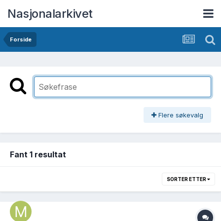
Nasjonalarkivet
Forside
Flere søkevalg
Fant 1 resultat
SORTER ETTER