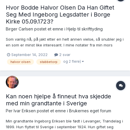
Hvor Bodde Halvor Olsen Da Han Giftet
Seg Med Ingeborg Legsdatter i Borge
Kirke 05.09.1723?
Birger Carlsen postet et emne i
Hjelp til skrifttyding
Som vanlig nå, på jakt etter en helt annen vielse, så snubler jeg i
en som er minst like interesant. I mine notater fra min mors
tremenning skal det være Stabbetorp, men jeg klarer ikke å lese
September 14, 2022
2 svar
hva det står. Brukslenke for sidevisning:
og 2 flere)
halvor olsen
stabbetorp
https://www.digitalarkivet.no/kb20061013050449...
Kan noen hjelpe å finneut hva skjedde
med min grandtante i Sverige
Per Ivar Eriksen postet et emne i
Brukernes eget forum
Min grandtante Ingeborg Eriksen ble født i Levanger, Trøndelag i
1899. Hun flyttet til Sverige i september 1924. Hun giftet seg