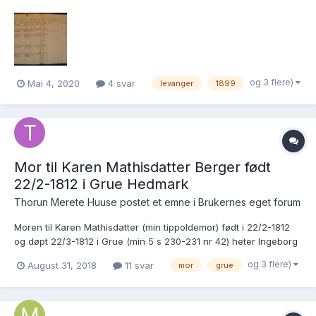
18.10.1924 i Gøteborg med Gustav Valfrid Pettersson. se vedlegg
Gustav Valfrid Pettersson er antagelig født engang i 1888. Her
slutter alle spor...
og 3 flere)
Mai 4, 2020
4 svar
levanger
1899
Mor til Karen Mathisdatter Berger født
22/2-1812 i Grue Hedmark
Thorun Merete Huuse postet et emne i
Brukernes eget forum
Moren til Karen Mathisdatter (min tippoldemor) født i 22/2-1812
og døpt 22/3-1812 i Grue (min 5 s 230-231 nr 42) heter Ingeborg
Andersdatter Berger. Hun føder barnet på Smestad under Berger
og 3 flere)
August 31, 2018
11 svar
mor
grue
ifølge kirkeboken. Jeg har lett og funnet noen kandidater til
moren, den nærmeste er Ingeborg Andersdatter...