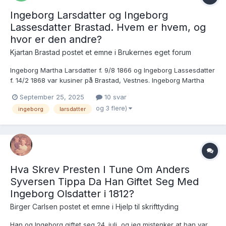
Ingeborg Larsdatter og Ingeborg
Lassesdatter Brastad. Hvem er hvem, og
hvor er den andre?
Kjartan Brastad postet et emne i
Brukernes eget forum
Ingeborg Martha Larsdatter f. 9/8 1866 og Ingeborg Lassesdatter
f. 14/2 1868 var kusiner på Brastad, Vestnes. Ingeborg Martha
vokste opp på bnr 4, mens den andre vokste opp på bnr 5,
September 25, 2025
10 svar
Myrene. I FT 1900 har deler av familien til Ingeborg Martha flyttet
og 3 flere)
ingeborg
larsdatter
til bnr 7, Fredsvik, trolig fordi eldste bror h...
Hva Skrev Presten I Tune Om Anders
Syversen Tippa Da Han Giftet Seg Med
Ingeborg Olsdatter i 1812?
Birger Carlsen postet et emne i
Hjelp til skrifttyding
Han og Ingeborg giftet seg 24. juli, og jeg mistenker at han var