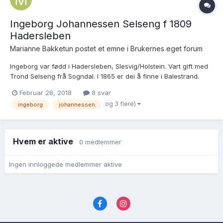
Ingeborg Johannessen Selseng f 1809
Hadersleben
Marianne Bakketun postet et emne i
Brukernes eget forum
Ingeborg var fødd i Hadersleben, Slesvig/Holstein. Vart gift med
Trond Selseng frå Sogndal. I 1865 er dei å finne i Balestrand.
Trond døydde i 1867. I 1875 er Ingeborg i Bergen i lag med
Februar 28, 2018
8 svar
dottera Ingeborg Jacobine Rich (?) og svigerson Martin Rick. Eg
og 3 flere)
ingeborg
johannessen
prøver å hjelpe nokon å finne ut kvar og når In...
Hvem er aktive
0 medlemmer
Ingen innloggede medlemmer aktive