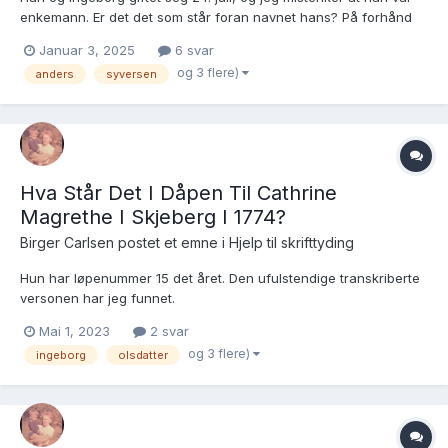
enkemann. Er det det som står foran navnet hans? På forhånd
takk for hjelp. Tune prestekontor Kirkebøker, AV/SAO-A-
Januar 3, 2025
6 svar
2007/F/Fa/L0004: Ministerialbok nr. 4, 1797-1815, s. 389-390
og 3 flere)
anders
syversen
Brukslenke for sidevisning: https://www.di...
Hva Står Det I Dåpen Til Cathrine
Magrethe I Skjeberg I 1774?
Birger Carlsen postet et emne i
Hjelp til skrifttyding
Hun har løpenummer 15 det året. Den ufulstendige transkriberte
versonen har jeg funnet.
https://www.digitalarkivet.no/view/255/pd00000013926463 Det
Mai 1, 2023
2 svar
står jo blant annet at hun var uektefødt, men hva mer står det?
og 3 flere)
ingeborg
olsdatter
Brukslenke for sidevisning:
https://www.digitalarkivet.no/kb200610...