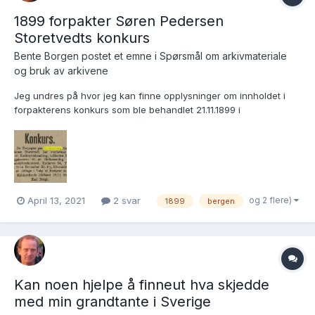
1899 forpakter Søren Pedersen
Storetvedts konkurs
Bente Borgen postet et emne i
Spørsmål om arkivmateriale
og bruk av arkivene
Jeg undres på hvor jeg kan finne opplysninger om innholdet i
forpakterens konkurs som ble behandlet 21.11.1899 i
Sorenskriverkontoret, Kalfarveien 84? mvh Bente Borgen
og 2 flere)
April 13, 2021
2 svar
1899
bergen
Kan noen hjelpe å finneut hva skjedde
med min grandtante i Sverige