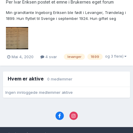
Per Ivar Eriksen postet et emne i
Brukernes eget forum
Min grandtante Ingeborg Eriksen ble født i Levanger, Trøndelag i
1899. Hun flyttet til Sverige i september 1924. Hun giftet seg
18.10.1924 i Gøteborg med Gustav Valfrid Pettersson. se vedlegg
Gustav Valfrid Pettersson er antagelig født engang i 1888. Her
slutter alle spor...
og 3 flere)
Mai 4, 2020
4 svar
levanger
1899
Hvem er aktive
0 medlemmer
Ingen innloggede medlemmer aktive
Språk
Personvernvilkår
Kontakt oss