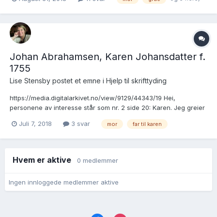
ifølge kirkeboken. Jeg har lett og funnet noen kandidater til
moren, den nærmeste er Ingeborg Andersdatter...
Johan Abrahamsen, Karen Johansdatter f.
1755
Lise Stensby postet et emne i
Hjelp til skrifttyding
https://media.digitalarkivet.no/view/9129/44343/19 Hei,
personene av interesse står som nr. 2 side 20: Karen. Jeg greier
ikke å tyde det som står etter Johan Abrahamsen. Finner ikke
Juli 7, 2018
3 svar
mor
far til karen
noen mor? Enligt mine opplysninger skal det være Lisbet/Lisa
Johansdatter 1720-1798. Gift med Johan Abraha...
Hvem er aktive
0 medlemmer
Ingen innloggede medlemmer aktive