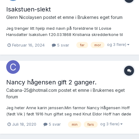
Isakstuen-slekt
Glenn Nicolaysen postet et emne i
Brukernes eget forum
Jeg trenger litt hjelp med navn på foreldrene til Lovise
Hansdatter Isakstuen f.20.03.1868 Kristiania skredderkone til
Fåbergingen Andreas Johannessen Isakstuen f.1865 mvh Glenn
og 3 flere)
Februar 16, 2024
5 svar
far
mor
N.
Nancy hågensen gift 2 ganger.
Cabana-25@hotmail.com postet et emne i
Brukernes eget
forum
Jeg heter Anne karin jenssen.Min farmor Nancy Hågensen Hoff
(født Vik ) født 1916 hun gìftet seg med Knut Eldor Hoff han døde
visstnok av tuberkulose i 1989 Senere giftet Nancy seg med en
og 3 flere)
Juli 18, 2020
5 svar
min
fars
ved navn Hågensen ? Nancy hågensen døde ca 1996 tror jeg. (
Det første jeg lu...