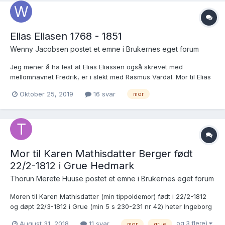
Elias Eliasen 1768 - 1851
Wenny Jacobsen postet et emne i
Brukernes eget forum
Jeg mener å ha lest at Elias Eliassen også skrevet med
mellomnavnet Fredrik, er i slekt med Rasmus Vardal. Mor til Elias
skal være datter av en søster til Rasmus Vardal. Noen som kan gi
Oktober 25, 2019
16 svar
mor
meg ytterligere bekreftelse? Hilsen Wenny Jacobsen
Mor til Karen Mathisdatter Berger født
22/2-1812 i Grue Hedmark
Thorun Merete Huuse postet et emne i
Brukernes eget forum
Moren til Karen Mathisdatter (min tippoldemor) født i 22/2-1812
og døpt 22/3-1812 i Grue (min 5 s 230-231 nr 42) heter Ingeborg
Andersdatter Berger. Hun føder barnet på Smestad under Berger
og 3 flere)
August 31, 2018
11 svar
mor
grue