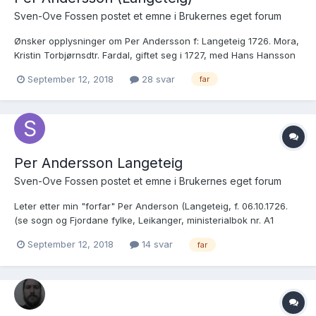
Sven-Ove Fossen postet et emne i
Brukernes eget forum
Ønsker opplysninger om Per Andersson f: Langeteig 1726. Mora,
Kristin Torbjørnsdtr. Fardal, giftet seg i 1727, med Hans Hansson
Njøs, og startet ny familie. (Sogn og Fjordane Fylke, Leikanger,
September 12, 2018
28 svar
far
Ministerialbok nr.A1, Kronologisk liste 1727, side 326, nederst)
https://media.digitalarkivet.no/view/...
Per Andersson Langeteig
Sven-Ove Fossen postet et emne i
Brukernes eget forum
Leter etter min "forfar" Per Anderson (Langeteig, f. 06.10.1726.
(se sogn og Fjordane fylke, Leikanger, ministerialbok nr. A1
(1690-1734) kronologisk liste 1727, side 326, nedest. På motsatt
September 12, 2018
14 svar
far
side, gifter mora seg med Hans Hanson Nios i 1727, og etablerer
ny familie. Det er Per sin far, Anders L...