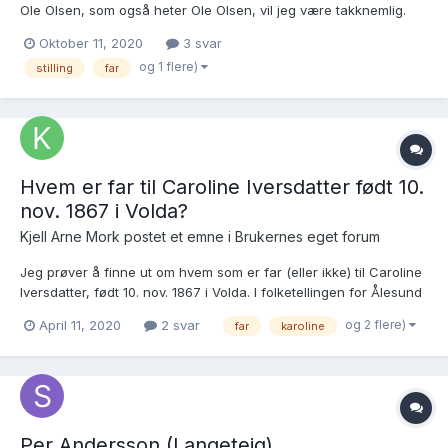
Ole Olsen, som også heter Ole Olsen, vil jeg være takknemlig.
https://media.digitalarkivet.no/view/8506/84857/48 Wenche
Oktober 11, 2020
3 svar
Søgaard
og 1 flere)
stilling
far
Hvem er far til Caroline Iversdatter født 10.
nov. 1867 i Volda?
Kjell Arne Mork postet et emne i
Brukernes eget forum
Jeg prøver å finne ut om hvem som er far (eller ikke) til Caroline
Iversdatter, født 10. nov. 1867 i Volda. I folketellingen for Ålesund
1875 er Karoline Iversdatter (født 1867 i Volda) oppført som
og 2 flere)
April 11, 2020
2 svar
far
karoline
Steddatter til Knud Olay (skal være Olai?) Olsen, bagersvend født
1843 i Bergen. Det samme...
Per Andersson (Langeteig)