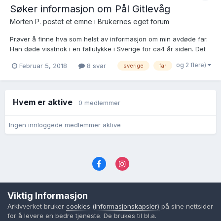
Søker informasjon om Pål Gitlevåg
Morten P. postet et emne i
Brukernes eget forum
Prøver å finne hva som helst av informasjon om min avdøde far.
Han døde visstnok i en fallulykke i Sverige for ca4 år siden. Det
som plager meg mest er at ingen offentlig instans har kontaktet
og 2 flere)
Februar 5, 2018
8 svar
sverige
far
meg om dødsfallet, så jeg vet egentlig ikke om det er sant, om
jeg har halvsøsken og hvor han eventue...
Hvem er aktive
0 medlemmer
Ingen innloggede medlemmer aktive
Språk
Personvernvilkår
Kontakt oss
Viktig Informasjon
Cookies (informasjonskapsler)
Arkivverket bruker
cookies (informasjonskapsler)
på sine nettsider
Powered by Invision Community
for å levere en bedre tjeneste. De brukes til bl.a.