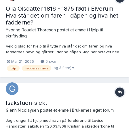
Olia Olsdatter 1816 - 1875 født i Elverum -
Hva står det om faren i dåpen og hva het
fadderne?
Yvonne Roualet Thoresen postet et emne i
Hjelp til
skrifttyding
Veldig glad for hjelp til å tyde hva står det om faren og hva
faddernes navn og gårder i denne dåpen. Jeg har skrevet ned
så langt jeg tror jeg har klart å tyde selv😃 Det gjelder oppføring
Mai 21, 2025
5 svar
nr. 15 her https://www.digitalarkivet.no/kb20070603300347 Fødte
og 3 flere)
dåp
fadderes navn
og døpte 1816, Elverum prestekontor, AV...
Isakstuen-slekt
Glenn Nicolaysen postet et emne i
Brukernes eget forum
Jeg trenger litt hjelp med navn på foreldrene til Lovise
Hansdatter Isakstuen f.20.03.1868 Kristiania skredderkone til