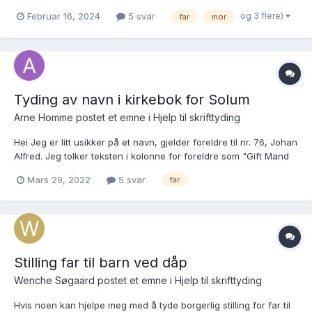
Fåbergingen Andreas Johannessen Isakstuen f.1865 mvh Glenn
og 3 flere)
Februar 16, 2024
5 svar
far
mor
N.
Tyding av navn i kirkebok for Solum
Arne Homme postet et emne i
Hjelp til skrifttyding
Hei Jeg er litt usikker på et navn, gjelder foreldre til nr. 76, Johan
Alfred. Jeg tolker teksten i kolonne for foreldre som "Gift Mand
Johan Alfred A?berg fra Stockholm og Pige Maren Larsd. bost.
Mars 29, 2022
5 svar
far
Klyve. 3 Børn hvoraf 2 med A?berg" Hva er mannens navn, jeg
klarer ikke helt å t...
Stilling far til barn ved dåp
Wenche Søgaard postet et emne i
Hjelp til skrifttyding
Hvis noen kan hjelpe meg med å tyde borgerlig stilling for far til