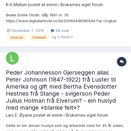
K-A Mellum postet et emne i
Brukernes eget forum
Beate Emilie Olsdtr. dåp 1891 nr. 35
https://www.digitalarkivet.no/kb20060418080544 Far Ungkar
Tømmermann Ole Engebretsen Mellum. bosatt på Mellum f. 1856,
Desember 7, 2019
28 svar
hans 2. leiermål og Mor tjenestepike Anne Marie Engebretsdtr.
og 3 flere)
elverum
hedmark
Grundsetmoen. bosatt Grundsetmoen f. 1855, hennes 6.
leiermål....
Peder Johannesson Gjerseggen alias
Peter Johnson (1847-1922) frå Luster til
Amerika og gift med Bertha Evensdotter
Hestnes frå Stange - svigerson Peder
Julius Holman frå Elverum? - ein huslyd
med mange «blanke felt»?
Lars E. Øyane postet et emne i
Brukernes eget forum
Dette er ein annan huslyd som eg arbeidde med for 35 år sidan,