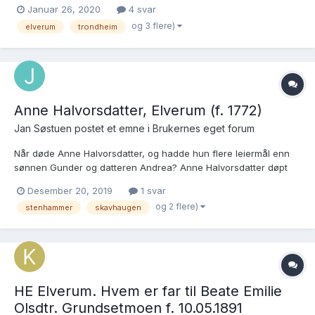
oppført med Sæther som tilnavn, noe jeg stusser litt over dersom
Januar 26, 2020
4 svar
jeg har funnet riktig kandidat som døpt i Elverum i 1804. Kan
og 3 flere)
elverum
trondheim
familien ha bodd på Sætern? Min kandidat ti...
Anne Halvorsdatter, Elverum (f. 1772)
Jan Søstuen postet et emne i
Brukernes eget forum
Når døde Anne Halvorsdatter, og hadde hun flere leiermål enn
sønnen Gunder og datteren Andrea? Anne Halvorsdatter døpt
15. mars 1772 (nr 11). Foreldre Halvor Hansen Reten (1727-1804)
Desember 20, 2019
1 svar
og Anne Gundersdatter Økset (1728-1814). Hun konfirmeres den
og 2 flere)
stenhammer
skavhaugen
19. oktober 1788 i Elverum kirke (nr 22), og...
HE Elverum. Hvem er far til Beate Emilie
Olsdtr. Grundsetmoen f. 10.05.1891