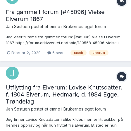
Fra gammelt forum [#45096] Vielse i
Elverum 1867
Jan Søstuen postet et emne i
Brukernes eget forum
Jeg viser til teme fra gammelt forum: [#45096] Vielse i Elverum
1867 https://forum.arkivverket.no/topic/130558-45096-vielse-i-
elverum-1867/ Svar på spørsmål om hva som skjedde med
Februar 2, 2020
6 svar
rasch
elverum
sønnen Oluf Olaussen (f. 2. juli 1867). Oluf bodde på Bakken i
Nordskogbygda til han døde den...
Utflytting fra Elverum: Lovise Knutsdatter,
f. 1804 Elverum, Hedmark, d. 1884 Egge,
Trøndelag
Jan Søstuen postet et emne i
Brukernes eget forum
Jeg finner Lovise Knutsdatter i ulike kilder, men er litt usikker på
hennes opphav og når hun flyttet fra Elverum. Et sted er hun