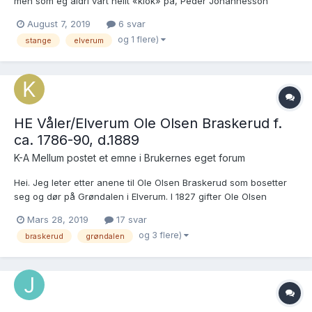
men som eg aldri vart heilt «klok» på, Peder Johannesson
Gjerseggen utvandra med foreldri sine i 1856 og gifte seg kring
August 7, 2019
6 svar
1883 med Bertha Evensdotter frå Stange. Eg har før fått
og 1 flere)
stange
elverum
oppgjeve at ho skulle vera frå ein plass under...
HE Våler/Elverum Ole Olsen Braskerud f.
ca. 1786-90, d.1889
K-A Mellum postet et emne i
Brukernes eget forum
Hei. Jeg leter etter anene til Ole Olsen Braskerud som bosetter
seg og dør på Grøndalen i Elverum. I 1827 gifter Ole Olsen
Braskerud seg med Kari Andersdtr. Nødsel. Han 37 år (f.1790)
Mars 28, 2019
17 svar
Hun 31 år. Vielse nr. 11
og 3 flere)
braskerud
grøndalen
https://www.digitalarkivet.no/kb20070603320025 De får en sønn
i 182...