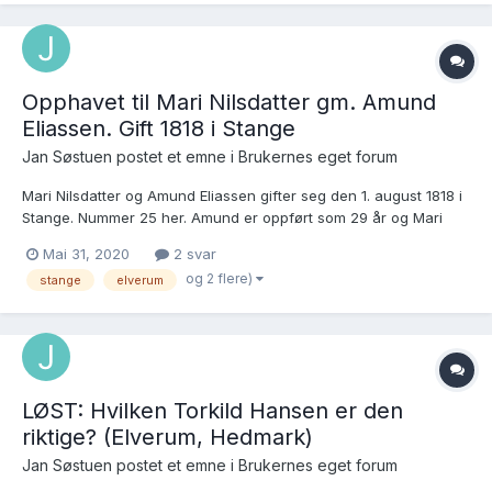
Opphavet til Mari Nilsdatter gm. Amund
Eliassen. Gift 1818 i Stange
Jan Søstuen postet et emne i
Brukernes eget forum
Mari Nilsdatter og Amund Eliassen gifter seg den 1. august 1818 i
Stange. Nummer 25 her. Amund er oppført som 29 år og Mari
som 25 år. Aldersoppgaven til Amund stemmer ganske bra. Han
Mai 31, 2020
2 svar
døpes i Elverum den 10. mai 1789. Lenke. Mari skulle da være
og 2 flere)
stange
elverum
født rundt 1793. Ved søk i FT1801 finn...
LØST: Hvilken Torkild Hansen er den
riktige? (Elverum, Hedmark)
Jan Søstuen postet et emne i
Brukernes eget forum