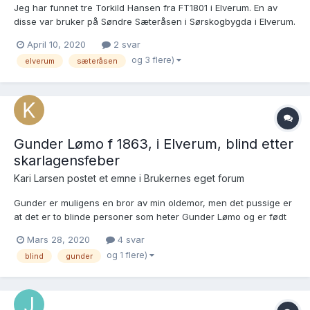
Jeg har funnet tre Torkild Hansen fra FT1801 i Elverum. En av
disse var bruker på Søndre Sæteråsen i Sørskogbygda i Elverum.
1. Torkild Hansen (Reten) Døpt i Elverum den 13.2.1791 Dåpen nr. 7
April 10, 2020
2 svar
her FT1801 Denne Torkild er nevnt i Elverum bygdebok (Finne-
og 3 flere)
elverum
sæteråsen
Grønn) s. 554 s...
Gunder Lømo f 1863, i Elverum, blind etter
skarlagensfeber
Kari Larsen postet et emne i
Brukernes eget forum
Gunder er muligens en bror av min oldemor, men det pussige er
at det er to blinde personer som heter Gunder Lømo og er født
1863. Den ene har patronymikon Torkildsen, den andre
Mars 28, 2020
4 svar
Gundersen. Og de bor på nabogårder. Hans søster Kirstine ser
og 1 flere)
blind
gunder
ut til og følge ham. Her er de lenkene jeg har funnet ved førs...