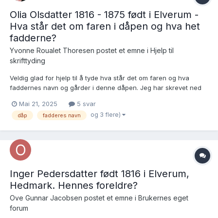
Olia Olsdatter 1816 - 1875 født i Elverum -
Hva står det om faren i dåpen og hva het
fadderne?
Yvonne Roualet Thoresen postet et emne i
Hjelp til
skrifttyding
Veldig glad for hjelp til å tyde hva står det om faren og hva
faddernes navn og gårder i denne dåpen. Jeg har skrevet ned
så langt jeg tror jeg har klart å tyde selv😃 Det gjelder oppføring
Mai 21, 2025
5 svar
nr. 15 her https://www.digitalarkivet.no/kb20070603300347 Fødte
og 3 flere)
dåp
fadderes navn
og døpte 1816, Elverum prestekontor, AV...
Inger Pedersdatter født 1816 i Elverum,
Hedmark. Hennes foreldre?
Ove Gunnar Jacobsen postet et emne i
Brukernes eget
forum