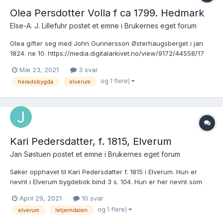
Olea Persdotter Volla f ca 1799. Hedmark
Else-A. J. Lillefuhr postet et emne i
Brukernes eget forum
Olea gifter seg med John Gunnersson Østerhaugsberget i jan
1824. ne 10. https://media.digitalarkivet.no/view/9172/44558/17
Har funnet dem i bygdebok for Heradsbygda, Elverum.
Mai 23, 2021
3 svar
https://www.nb.no/nbsok/nb/f93f9aa27c5f22dbf9129172ec916bf
og 1 flere)
heradsbygda
elverum
c.nbdigital?lang=no#277 Hvor kan jeg finne ut mer om Olea...
Kari Pedersdatter, f. 1815, Elverum
Jan Søstuen postet et emne i
Brukernes eget forum
Søker opphavet til Kari Pedersdatter f. 1815 i Elverum. Hun er
nevnt i Elverum bygdebok bind 3 s. 104. Hun er her nevnt som
født 1815 og død 1888. Hun og mannen Arne Olsen (1804-1857)
April 29, 2021
10 svar
nevnes å ha 3 barn. Arne Olsen er forøvrig født i 1807, ikke 1804
og 1 flere)
elverum
letjerndalen
som nevnt i bygdeboka. Se nummer 34 her. Begravels...