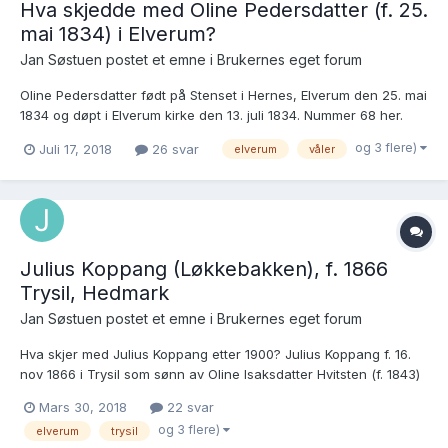
Hva skjedde med Oline Pedersdatter (f. 25.
mai 1834) i Elverum?
Jan Søstuen postet et emne i
Brukernes eget forum
Oline Pedersdatter født på Stenset i Hernes, Elverum den 25. mai
1834 og døpt i Elverum kirke den 13. juli 1834. Nummer 68 her.
Hun gifter seg den 23. april 1858 i Elverum med Halvor
og 3 flere)
Juli 17, 2018
26 svar
elverum
våler
Torstensen Sjøli fra Våler i Solør. Nummer 22 her. Halvor er
oppført å være 32 år gammel,...
Julius Koppang (Løkkebakken), f. 1866
Trysil, Hedmark
Jan Søstuen postet et emne i
Brukernes eget forum
Hva skjer med Julius Koppang etter 1900? Julius Koppang f. 16.
nov 1866 i Trysil som sønn av Oline Isaksdatter Hvitsten (f. 1843)
og Johan Koppang (er dette Johan Koppang f. 1842?): Nummer
Mars 30, 2018
22 svar
33: https://media.digitalarkivet.no/view/9004/15 Julius bor
og 3 flere)
elverum
trysil
sammen med moren og he...