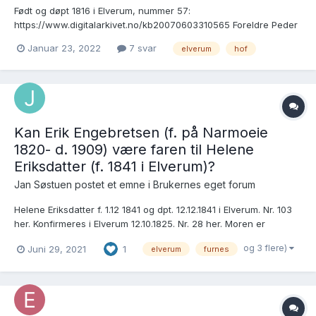
Født og døpt 1816 i Elverum, nummer 57:
https://www.digitalarkivet.no/kb20070603310565 Foreldre Peder
Pedersen Sætre og Marthe Arnesdatter. Født og døpt 1813 i
Januar 23, 2022
7 svar
elverum
hof
Elverum søster ? Pernille, nummer 34:
https://www.digitalarkivet.no/kb20070603300289 Foreldre Peder
Pedersen Sveen og...
Kan Erik Engebretsen (f. på Narmoeie
1820- d. 1909) være faren til Helene
Eriksdatter (f. 1841 i Elverum)?
Jan Søstuen postet et emne i
Brukernes eget forum
Helene Eriksdatter f. 1.12 1841 og dpt. 12.12.1841 i Elverum. Nr. 103
her. Konfirmeres i Elverum 12.10.1825. Nr. 28 her. Moren er
Ragnhild Hansdatter Løkken (1807-1864) og faren er oppført som
og 3 flere)
Juni 29, 2021
1
elverum
furnes
Erik Embretsen. Det som er skrevet ved faren for
dåpsinnførselen er litt vanskelig å tyde, men...