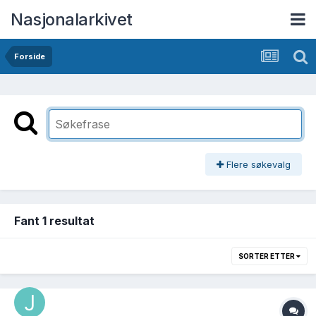
Nasjonalarkivet
Forside
Flere søkevalg
Fant 1 resultat
SORTER ETTER