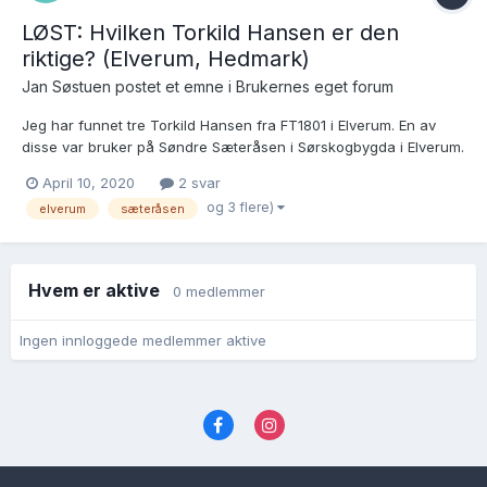
LØST: Hvilken Torkild Hansen er den
riktige? (Elverum, Hedmark)
Jan Søstuen postet et emne i
Brukernes eget forum
Jeg har funnet tre Torkild Hansen fra FT1801 i Elverum. En av
disse var bruker på Søndre Sæteråsen i Sørskogbygda i Elverum.
1. Torkild Hansen (Reten) Døpt i Elverum den 13.2.1791 Dåpen nr. 7
April 10, 2020
2 svar
her FT1801 Denne Torkild er nevnt i Elverum bygdebok (Finne-
og 3 flere)
elverum
sæteråsen
Grønn) s. 554 s...
Hvem er aktive
0 medlemmer
Ingen innloggede medlemmer aktive
Språk
Personvernvilkår
Kontakt oss