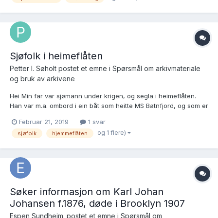
18...
Sjøfolk i heimeflåten
Petter I. Søholt postet et emne i
Spørsmål om arkivmateriale
og bruk av arkivene
Hei Min far var sjømann under krigen, og segla i heimeflåten.
Han var m.a. ombord i ein båt som heitte MS Batnfjord, og som er
nemnd i Krigseilerregisteret, men det er ikkje min far. Har de
Februar 21, 2019
1 svar
noko nærare informasjon. Han heitte Petter Anton Søholt, og var
og 1 flere)
sjøfolk
hjemmeflåten
fødd 17.07.1902 i Fræna kommune....
Søker informasjon om Karl Johan
Johansen f.1876, døde i Brooklyn 1907
Espen Sundheim. postet et emne i
Spørsmål om