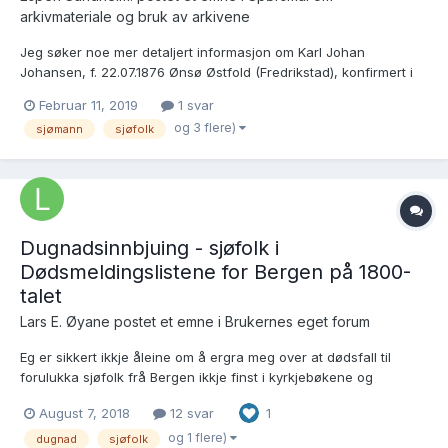
arkivmateriale og bruk av arkivene
Jeg søker noe mer detaljert informasjon om Karl Johan
Johansen, f. 22.07.1876 Ønsø Østfold (Fredrikstad), konfirmert i
Sem/Slagen 19.04.1891, død i Brooklyn New York 01.03.1907, bare
Februar 11, 2019
1 svar
30 år gammel. Han vokste opp i Tønsberg, og ble tidlig sjømann.
og 3 flere)
sjømann
sjøfolk
Jeg har letet etter sjømannsrulle for Karl Johan ute...
Dugnadsinnbjuing - sjøfolk i
Dødsmeldingslistene for Bergen på 1800-
talet
Lars E. Øyane postet et emne i
Brukernes eget forum
Eg er sikkert ikkje åleine om å ergra meg over at dødsfall til
forulukka sjøfolk frå Bergen ikkje finst i kyrkjebøkene og
databasane som ligg ute på Digitalarkivet, so no tenkte eg å
August 7, 2018
12 svar
1
innbju til ein dugnadsinnsats for å registrera i alle fall nokre av
desse. Eg gjer dette i vanleg tekstfo...
og 1 flere)
dugnad
sjøfolk