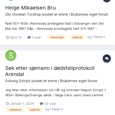
Helge Mikaelsen Bru
Ole christian Torstrup postet et emne i
Brukernes eget forum
Født 15/1-1836 i Rennesøy pretegjeld Død i Stavanger den 5te
Mai Aar 1887 Dåp - Rennesøy prestegjeld Død 5/5-1887 -
Stavanger, St. Johannes sokn. Gift matros, død av tæring.
og 1 flere)
April 13
1 svar
stavanger
sjøfolk
Rennesøy. B. 1-3 3. B. 1-3 3 : Gard og ætt omtaler han under
familien. Stavanger sjømannskonto...
Søk etter sjømann i dødsfallprotokoll
Arendal
Solveig Schytz postet et emne i
Brukernes eget forum
Jeg leter etter informasjon om når og hvordan Hagvin Schytz f.
1854 i Blekinge/Sverige døde. I følge hans sønn (med samme
navn, født i Arendal 1881) så døde han i 1891 (opplysning gitt i
Januar 1, 2024
32 svar
biografien i boka «Næringslivets menn i Norden». Jeg har lett i
og 1 flere)
sjømenn
sjøfolk
kirkebøker og dødsfallprotokoller...