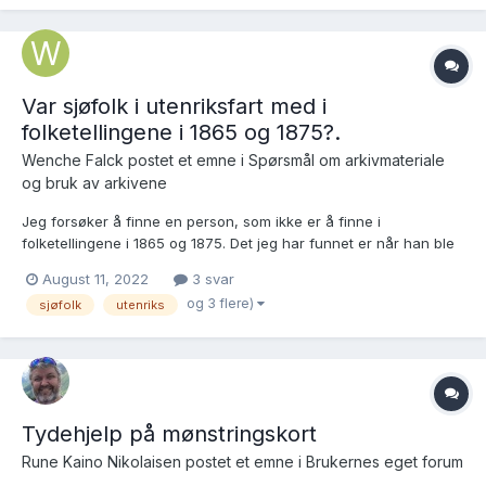
Var sjøfolk i utenriksfart med i
folketellingene i 1865 og 1875?.
Wenche Falck postet et emne i
Spørsmål om arkivmateriale
og bruk av arkivene
Jeg forsøker å finne en person, som ikke er å finne i
folketellingene i 1865 og 1875. Det jeg har funnet er når han ble
døpt I 1834, konfirmert i 1850 og det siste da han var fadder i en
August 11, 2022
3 svar
dåp i 1862. Han het Simen Simensen og var nevø av en av mine
og 3 flere)
sjøfolk
utenriks
3.tippoldemødre og kom fra en husmannsplass s...
Tydehjelp på mønstringskort
Rune Kaino Nikolaisen postet et emne i
Brukernes eget forum