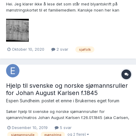
Hei. Jeg klarer ikke å lese det som står med blyantskrift på
mønstringskortet til et familiemedlem. Kanskje noen her kan
hjelpe meg? Det dreier seg om linjen nederst på dette kortet:
https://www.digitalarkivet.no/ds20130117079023 På forhånd takk
for hjelpen! Hilse...
Oktober 10, 2020
2 svar
sjøfolk
Hjelp til svenske og norske sjømannsruller
for Johan August Karlsen f.1845
Espen Sundheim. postet et emne i
Brukernes eget forum
Søker hjelp til svenske og norske sjømannsruller for
sjømann/matros Johan August Karlsen f.26.01.1845 (aka Carlsen,
Carlson, Carlsson) Dahls Edh i Sverige. Johan bosatte seg på
Desember 10, 2019
5 svar
Onsø i Østfold, og var sjømann. Giftet seg med Johanne
og 2 flere)
sjømannsrulle
mønstring
Hansdatter Volden fra Vallø i 1874. Allerede ved folketellingen