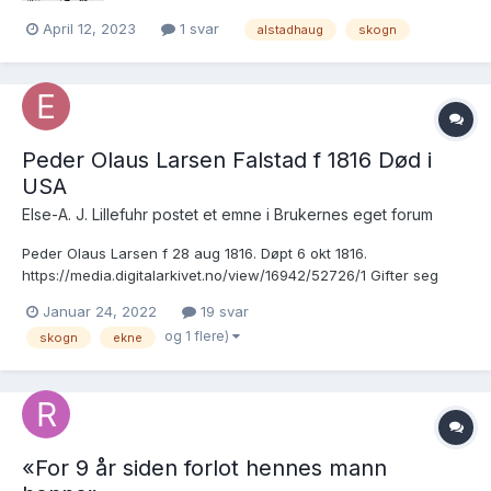
April 12, 2023
1 svar
alstadhaug
skogn
Peder Olaus Larsen Falstad f 1816 Død i
USA
Else-A. J. Lillefuhr postet et emne i
Brukernes eget forum
Peder Olaus Larsen f 28 aug 1816. Døpt 6 okt 1816.
https://media.digitalarkivet.no/view/16942/52726/1 Gifter seg
med Martha Sørensdatter Gotås 16 nov 1842.
Januar 24, 2022
19 svar
https://media.digitalarkivet.no/view/16940/52711/3 Har 4 barn 1
og 1 flere)
skogn
ekne
Laurits Pedersen f 1843 2 Gjertine Pedersdatter f 1844 D 192...
«For 9 år siden forlot hennes mann