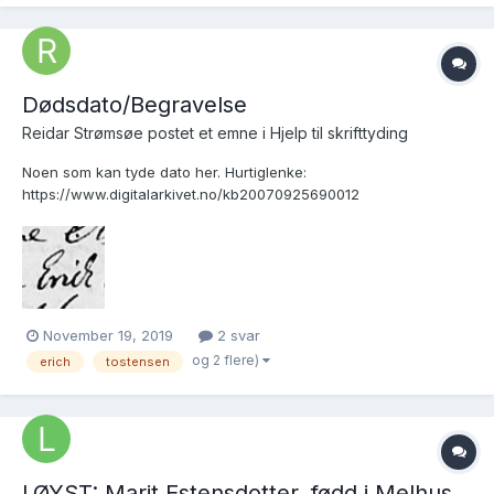
Dødsdato/Begravelse
Reidar Strømsøe postet et emne i
Hjelp til skrifttyding
Noen som kan tyde dato her. Hurtiglenke:
https://www.digitalarkivet.no/kb20070925690012
November 19, 2019
2 svar
og 2 flere)
erich
tostensen
LØYST: Marit Estensdotter, fødd i Melhus