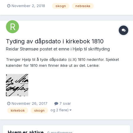
https://forum.arkivverket.no/topic/207695-nels-johnson-fødd-i-
November 2, 2018
skogn
nebraska
noreg-kring-1830-1835-farmar-i-dakota-co-ne-er-det-mogeleg-
å-identifisera-denne-mannen-var-han-frå-skogn-i-nord-
trøndel...
Tyding av dåpsdato i kirkebok 1810
Reidar Strømsøe postet et emne i
Hjelp til skrifttyding
Trenger Hjelp til å tyde dåpsdato (c:X) 1810 nedenfor. Sjekket
kalender for 1810 men finner ikke ut av det. Lenke:
https://media.digitalarkivet.no/kb20070925690389
November 26, 2017
7 svar
og 2 flere)
kirkebok
skogn
Hvem er aktive
0 medlemmer