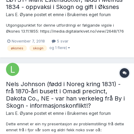
1834 - oppvaksi i Skogn og gift i Øksnes
Lars E. Øyane postet et emne i
Brukernes eget forum
Utgongspunktet for denne utfordringi er følgjande vigsle i
Øksnes 13.11.1855: https://media.digitalarkivet.no/view/2648/176
Johannes Arneson Bogen, 25, fødd i Luster - far Arne
November 7, 2018
5 svar
Andersson med Marit Estensdotter, 22, fødd i Skogn - far Esten
og 1 flere)
øksnes
skogn
Vold Johannes Arnerson var fødd...
Nels Johnson (fødd i Noreg kring 1831) -
frå 1870-åri busett i Omadi precinct,
Dakota Co., NE - var han verkeleg frå By i
Skogn - informasjonskonflikt!?
Lars E. Øyane postet et emne i
Brukernes eget forum
Dette emnet er ein ny presentasjon av problemstillingi frå dette
emnet frå i fjor vår som eg aldri fekk noko svar oå::