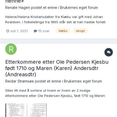
henne»
Renate Hagen postet et emne i
Brukernes eget forum
Helene/Helena Kristiansdatter fra Klæbu var gift med Johan
Roaldsen. I folketellinga fra 1865 står det at han hadde forlatt
henne og at hun ikke visste hvor han var. Hvor har det blitt av
Juli 1, 2021
15 svar
klæbu
skogn
Johan? FT1865 i Skogn
https://www.digitalarkivet.no/census/person/pf01038337003115
Vi...
Etterkommere etter Ole Pedersen Kjesbu
født 1710 og Maren (Karen) Andersdtr
(Andreasdtr)
Reidar Strømsøe postet et emne i
Brukernes eget forum
Sliter litt med å sortere ut hvem er hvem av 2 mulige
etterkommere etter Ole Pedersen Kjesbu, født 1710 og Maren
(Karen) Andreastr (Andersdtr), lenker: Andreas, dåp 22.4.1753
https://www.digitalarkivet.no/kb20070925680615 Andreas, dåp
10.7.1757 https://www.digitalarkivet.no/kb200709...