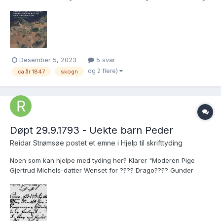
Norge. http://urn.digitalarkivet.no/URN:NBN:no-a1450-
kb20061215610594.jpg Lenker og detaljer i pdf fila. Reiste Amund
virkelig fra Drammen til Skogn?...
Desember 5, 2023
5 svar
og 2 flere)
ca år 1847
skogn
Døpt 29.9.1793 - Uekte barn Peder
Reidar Strømsøe postet et emne i
Hjelp til skrifttyding
Noen som kan hjelpe med tyding her? Klarer "Moderen Pige
Gjertrud Michels-datter Wenset for ???? Drago???? Gunder
Pedersson Hejr ???????". Faddere er ikke så interessant.
Hurtiglenke: https://www.digitalarkivet.no/kb20070925690179
venstre side.