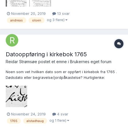
November 20, 2019
13 svar
og 3 flere)
andreas
olsen
Datooppføring i kirkebok 1765
Reidar Strømsøe postet et emne i
Brukernes eget forum
Noen som vet hvilken dato som er oppført i kirkebok fra 1765 .
Dødsdato eller begravelse/jordpåkastelse? Hurtiglenke:
https://www.digitalarkivet.no/kb20070925690012
November 24, 2019
4 svar
og 1 flere)
1765
alstadhaug