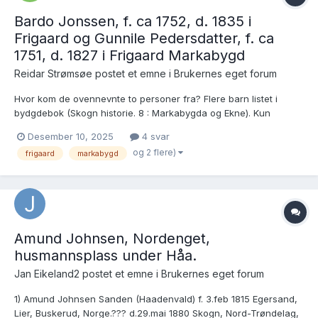
Bardo Jonssen, f. ca 1752, d. 1835 i
Frigaard og Gunnile Pedersdatter, f. ca
1751, d. 1827 i Frigaard Markabygd
Reidar Strømsøe postet et emne i
Brukernes eget forum
Hvor kom de ovennevnte to personer fra? Flere barn listet i
bydgdebok (Skogn historie. 8 : Markabygda og Ekne). Kun
Ingeborg funnet i kb
Desember 10, 2025
4 svar
(https://www.digitalarkivet.no/kb20070925690131).
og 2 flere)
frigaard
markabygd
Amund Johnsen, Nordenget,
husmannsplass under Håa.
Jan Eikeland2 postet et emne i
Brukernes eget forum
1) Amund Johnsen Sanden (Haadenvald) f. 3.feb 1815 Egersand,
Lier, Buskerud, Norge.??? d.29.mai 1880 Skogn, Nord-Trøndelag,