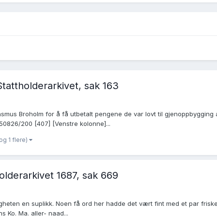
tattholderarkivet, sak 163
asmus Broholm for å få utbetalt pengene de var lovt til gjenoppbygging a
w/50826/200 [407] [Venstre kolonne]...
og 1 flere)
olderarkivet 1687, sak 669
eten en suplikk. Noen få ord her hadde det vært fint med et par friske 
 Ko. Ma. aller- naad...