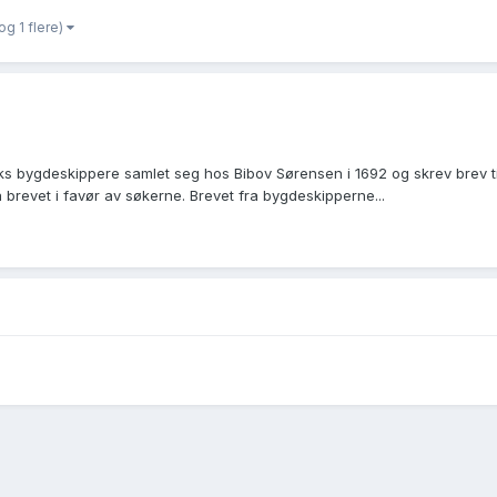
og 1 flere)
ks bygdeskippere samlet seg hos Bibov Sørensen i 1692 og skrev brev t
å brevet i favør av søkerne. Brevet fra bygdeskipperne...