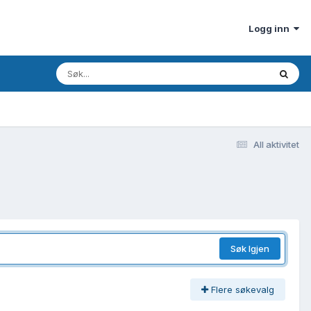
Logg inn
All aktivitet
Søk Igjen
Flere søkevalg