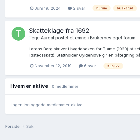
Juni 19, 2024
2 svar
hurum
buskerud
Skatteklage fra 1692
Terje Aurdal postet et emne i
Brukernes eget forum
Lorens Berg skriver i bygdeboken for Tjøme (1920) at se
ildstedsskatt). Stattholder Gyldenløve gir en påtegning p
November 12, 2019
6 svar
suplikk
Hvem er aktive
0 medlemmer
Ingen innloggede medlemmer aktive
Forside
Søk