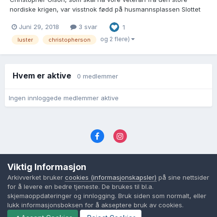
nordiske krigen, var visstnok fødd på husmannsplassen Slottet
under garden Tandla i Gaupne sokn i Luster kring 1682. Han
Juni 29, 2018
3 svar
1
gifte seg første gongen kring 1724 men Martha Narvesdotter frå
plassen Stein under Fuhr i Luster, fødd kring 1705. Dei...
og 2 flere)
luster
christopherson
Hvem er aktive
0 medlemmer
Ingen innloggede medlemmer aktive
Språk
Personvernvilkår
Kontakt oss
Viktig Informasjon
Cookies (informasjonskapsler)
Arkivverket bruker
cookies (informasjonskapsler)
på sine nettsider
Powered by Invision Community
for å levere en bedre tjeneste. De brukes til bl.a.
skjemaoppdateringer og innlogging. Bruk siden som normalt, eller
lukk informasjonsboksen for å akseptere bruk av cookies.