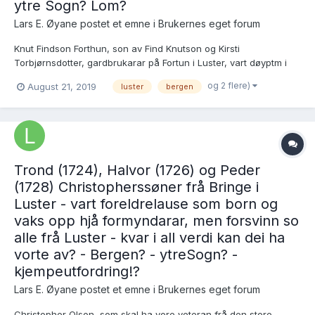
ytre Sogn? Lom?
Lars E. Øyane postet et emne i
Brukernes eget forum
Knut Findson Forthun, son av Find Knutson og Kirsti
Torbjørnsdotter, gardbrukarar på Fortun i Luster, vart døyptm i
Luster 18.3.1742. Diverre manglar me konfirmantlister for Luster i
og 2 flere)
August 21, 2019
luster
bergen
åri kring 1759/1760, so han kan godt ha vorte konfirmert her,
men me veit det ikkje. Derimot...
Trond (1724), Halvor (1726) og Peder
(1728) Christopherssøner frå Bringe i
Luster - vart foreldrelause som born og
vaks opp hjå formyndarar, men forsvinn so
alle frå Luster - kvar i all verdi kan dei ha
vorte av? - Bergen? - ytreSogn? -
kjempeutfordring!?
Lars E. Øyane postet et emne i
Brukernes eget forum
Christopher Olson, som skal ha vore veteran frå den store