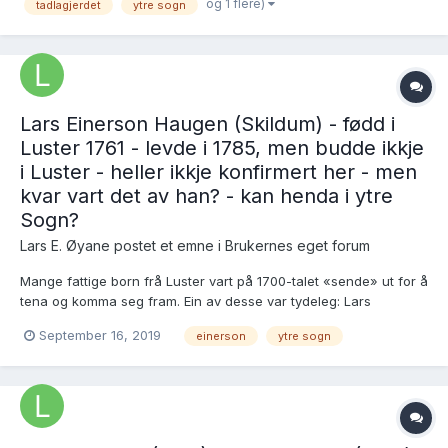
og 1 flere)
tadlagjerdet
ytre sogn
att med: Unni Larsdotter, fødd på Prest...
Lars Einerson Haugen (Skildum) - fødd i
Luster 1761 - levde i 1785, men budde ikkje
i Luster - heller ikkje konfirmert her - men
kvar vart det av han? - kan henda i ytre
Sogn?
Lars E. Øyane postet et emne i
Brukernes eget forum
Mange fattige born frå Luster vart på 1700-talet «sende» ut for å
tena og komma seg fram. Ein av desse var tydeleg: Lars
Einerson, døypt i Luster 2.8.1761, son av Einer Johannesson og
September 16, 2019
einerson
ytre sogn
første kona Synneva Larsdotter som den gongen var plassfolk i
Skildeimskleivi under Søvde i Luster, men...