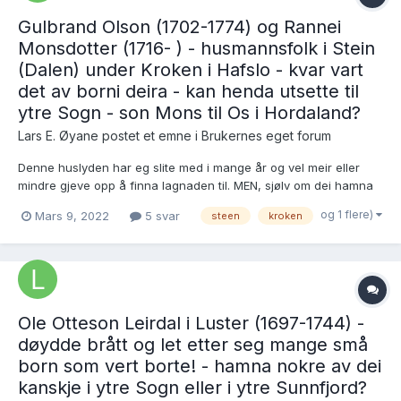
Gulbrand Olson (1702-1774) og Rannei
Monsdotter (1716- ) - husmannsfolk i Stein
(Dalen) under Kroken i Hafslo - kvar vart
det av borni deira - kan henda utsette til
ytre Sogn - son Mons til Os i Hordaland?
Lars E. Øyane postet et emne i
Brukernes eget forum
Denne huslyden har eg slite med i mange år og vel meir eller
mindre gjeve opp å finna lagnaden til. MEN, sjølv om dei hamna
på legd og kjem fram i fattigprotokollane for Hafslo, må dei jo ha
og 1 flere)
Mars 9, 2022
5 svar
steen
kroken
hamna ein eller annan stad. Etter at Gulbrand døydde i 1774
forsvinn både enkja og borni frå Haf...
Ole Otteson Leirdal i Luster (1697-1744) -
døydde brått og let etter seg mange små
born som vert borte! - hamna nokre av dei
kanskje i ytre Sogn eller i ytre Sunnfjord?