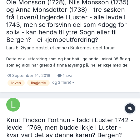
Ole Monsson (1728), Nils Monsson (1735)
og Anna Monsdotter (1738) - tre søsken
frå Loven/Lingjerde i Luster - alle levde i
1743, men so forsvinn dei som «dogg for
soli» - kan henda til ytre Sogn eller til
Bergen? - ei kjempeutfordring?
Lars E. Øyane postet et emne i
Brukernes eget forum
Dette er ei utfordring som eg har hatt liggjande i minst 35 år og
som eg aldri har greidd å finna løysing på, heller ikkje med dei
noverande moderne søkemetodane. Kan ein eller annan hjelpa
September 14, 2018
1 svar
meg med tips? Mons Olson, truleg ein innflyttar til Luster, fødd
og 2 flere)
loven
lingjerde
kring 1700, gifte seg her kring...
Knut Findson Forthun - fødd i Luster 1742 -
levde i 1769, men budde ikkje i Luster -
kvar vart det av denne karen? Bergen?