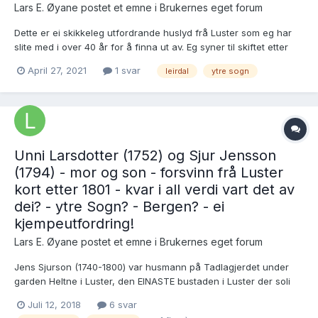
Lars E. Øyane postet et emne i
Brukernes eget forum
Dette er ei skikkeleg utfordrande huslyd frå Luster som eg har
slite med i over 40 år for å finna ut av. Eg syner til skiftet etter
(leiglendingen) Ole Otteson Leirdal i Luster, dagsett 25.2.1744:
April 27, 2021
1 svar
leirdal
ytre sogn
https://media.digitalarkivet.no/view/24137/144 Her er enkja og
alle borni opprekna, og i t...
Unni Larsdotter (1752) og Sjur Jensson
(1794) - mor og son - forsvinn frå Luster
kort etter 1801 - kvar i all verdi vart det av
dei? - ytre Sogn? - Bergen? - ei
kjempeutfordring!
Lars E. Øyane postet et emne i
Brukernes eget forum
Jens Sjurson (1740-1800) var husmann på Tadlagjerdet under
garden Heltne i Luster, den EINASTE bustaden i Luster der soli
ALDRI når fram til stovehuset, sjølv ikkje midt på sommaren.
Juli 12, 2018
6 svar
Første kona hans døydde barnlaus i 1791, og han gifte seg i 1792