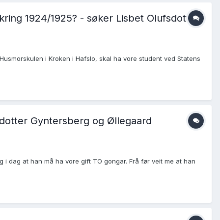
å kring 1924/1925? - søker Lisbet Olufsdotter
ed Husmorskulen i Kroken i Hafslo, skal ha vore student ved Statens
lsdotter Gyntersberg og Øllegaard
g i dag at han må ha vore gift TO gongar. Frå før veit me at han