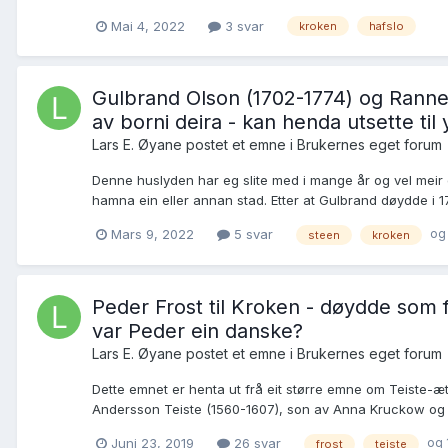
Mai 4, 2022
3 svar
kroken
hafslo
Gulbrand Olson (1702-1774) og Rannei 
av borni deira - kan henda utsette til
Lars E. Øyane postet et emne i
Brukernes eget forum
Denne huslyden har eg slite med i mange år og vel meir e
hamna ein eller annan stad. Etter at Gulbrand døydde i 17
og 
Mars 9, 2022
5 svar
steen
kroken
Peder Frost til Kroken - døydde som fu
var Peder ein danske?
Lars E. Øyane postet et emne i
Brukernes eget forum
Dette emnet er henta ut frå eit større emne om Teiste-ætt
Andersson Teiste (1560-1607), son av Anna Kruckow og 
og 
Juni 23, 2019
26 svar
frost
teiste