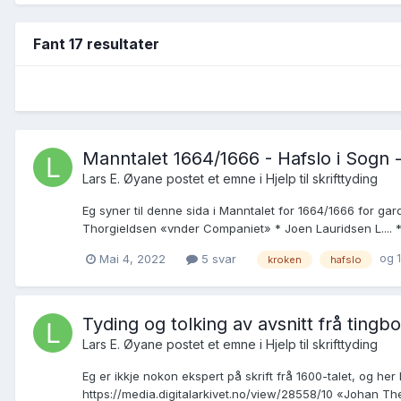
Fant 17 resultater
Manntalet 1664/1666 - Hafslo i Sogn
Lars E. Øyane postet et emne i
Hjelp til skrifttyding
Eg syner til denne sida i Manntalet for 1664/1666 for g
Thorgieldsen «vnder Companiet» * Joen Lauridsen L.... * Pof
og 1
Mai 4, 2022
5 svar
kroken
hafslo
Tyding og tolking av avsnitt frå ting
Lars E. Øyane postet et emne i
Hjelp til skrifttyding
Eg er ikkje nokon ekspert på skrift frå 1600-talet, og he
https://media.digitalarkivet.no/view/28558/10 «Johan The