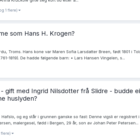
og 1 flere)
mme som Hans H. Krogen?
rdu, Troms. Hans kone var Maren Sofia Larsdatter Breen, født 1801 i T
61-1819). De hadde følgende barn: • Lars Hansen Vingelen, s...
gift med Ingrid Nilsdotter frå Slidre - budde ei 
nne huslyden?
d Hafslo, og eg står i grunnen ganske so fast: Denne vigsli er registrert i
ersen, malergesel, fødd i Bergen, 29 år, son av Johan Peter Petersen...
 flere)