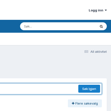
Logg inn
All aktivitet
Søk Igjen
Flere søkevalg