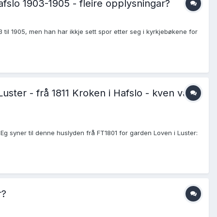
slo 1903-1905 - fleire opplysningar?
 til 1905, men han har ikkje sett spor etter seg i kyrkjebøkene for
ster - frå 1811 Kroken i Hafslo - kven var
Eg syner til denne huslyden frå FT1801 for garden Loven i Luster:
r?