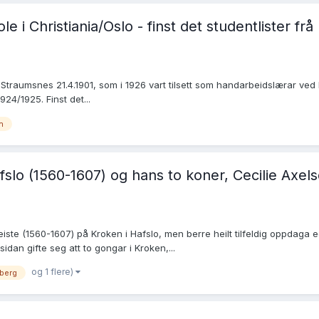
e i Christiania/Oslo - finst det studentlister fr
dd i Straumsnes 21.4.1901, som i 1926 vart tilsett som handarbeidslærar v
924/1925. Finst det...
n
fslo (1560-1607) og hans to koner, Cecilie Axe
iste (1560-1607) på Kroken i Hafslo, men berre heilt tilfeldig oppdaga e
idan gifte seg att to gongar i Kroken,...
og 1 flere)
berg