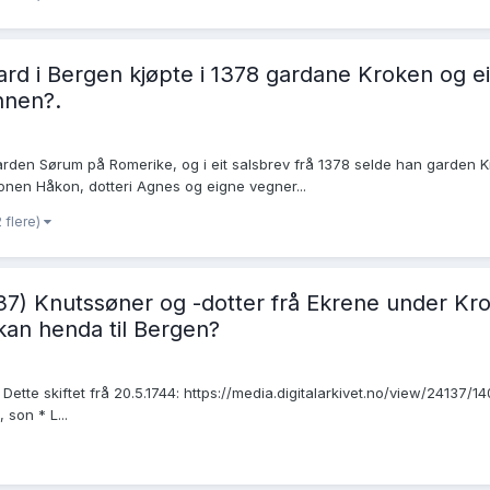
rd i Bergen kjøpte i 1378 gardane Kroken og ein
nnen?.
arden Sørum på Romerike, og i eit salsbrev frå 1378 selde han garden K
sonen Håkon, dotteri Agnes og eigne vegner...
 flere)
737) Knutssøner og -dotter frå Ekrene under Krok
- kan henda til Bergen?
 Dette skiftet frå 20.5.1744: https://media.digitalarkivet.no/view/24137/
son * L...