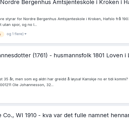
Nordre Bergenhus Amtsjenteskole i Kroken i Haf
vore styrar for Nordre Bergenhus Amtsjenteskole i Kroken, Hafslo frå 1903
 utan spor, og no l...
og 1 flere)
n
esdotter (1761) - husmannsfolk 1801 Loven i Lu
t 35 år, men som eg aldri har greidd å løysa! Kanskje no er tidi kommi? 
001211 Ole Johannesson, 32...
 Co., WI 1910 - kva var det fulle namnet henna