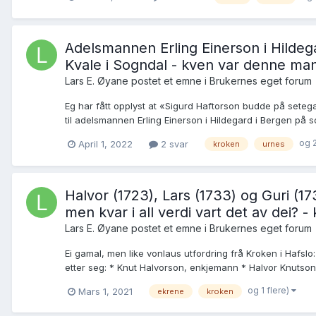
Adelsmannen Erling Einerson i Hildega
Kvale i Sogndal - kven var denne ma
Lars E. Øyane postet et emne i
Brukernes eget forum
Eg har fått opplyst at «Sigurd Haftorson budde på seteg
til adelsmannen Erling Einerson i Hildegard i Bergen på 
og 2
April 1, 2022
2 svar
kroken
urnes
Halvor (1723), Lars (1733) og Guri (1
men kvar i all verdi vart det av dei? 
Lars E. Øyane postet et emne i
Brukernes eget forum
Ei gamal, men like vonlaus utfordring frå Kroken i Hafslo:
etter seg: * Knut Halvorson, enkjemann * Halvor Knutson, 
og 1 flere)
Mars 1, 2021
ekrene
kroken