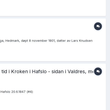
olga, Hedmark, døpt 8 november 1801, datter av Lars Knudsen
tid i Kroken i Hafslo - sidan i Valdres, men
 Hafslo 20.6.1847 (#4):