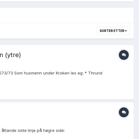
SORTER ETTER
 (ytre)
w/35573/73 Som husmenn under Kroken les eg: * Thrund
 åttande siste linje på høgre side: