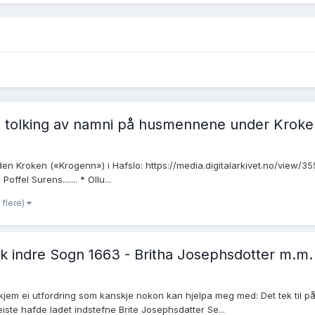
 - tolking av namni på husmennene under Kroken
arden Kroken («Krogenn») i Hafslo: https://media.digitalarkivet.no/vie
fel Surens....... * Ollu...
 flere)
bok indre Sogn 1663 - Britha Josephsdotter m.m.
r kjem ei utfordring som kanskje nokon kan hjelpa meg med: Det tek til på
iste hafde ladet indstefne Brite Josephsdatter Se...