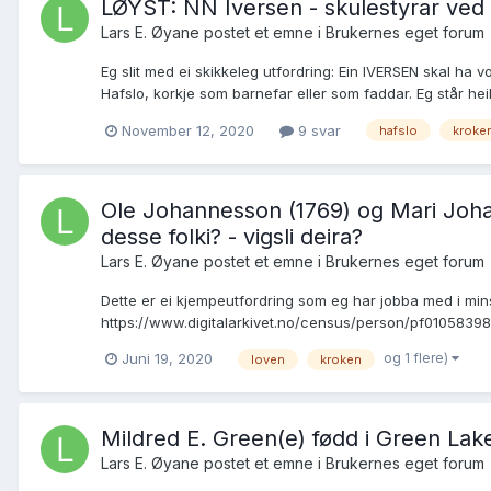
LØYST: NN Iversen - skulestyrar ved 
Lars E. Øyane postet et emne i
Brukernes eget forum
Eg slit med ei skikkeleg utfordring: Ein IVERSEN skal ha 
Hafslo, korkje som barnefar eller som faddar. Eg står heilt
November 12, 2020
9 svar
hafslo
kroke
Ole Johannesson (1769) og Mari Johann
desse folki? - vigsli deira?
Lars E. Øyane postet et emne i
Brukernes eget forum
Dette er ei kjempeutfordring som eg har jobba med i mins
https://www.digitalarkivet.no/census/person/pf01058398
og 1 flere)
Juni 19, 2020
loven
kroken
Mildred E. Green(e) fødd i Green Lake
Lars E. Øyane postet et emne i
Brukernes eget forum