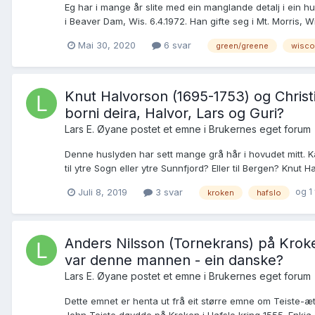
Eg har i mange år slite med ein manglande detalj i ein h
i Beaver Dam, Wis. 6.4.1972. Han gifte seg i Mt. Morris, Wi
Mai 30, 2020
6 svar
green/greene
wisco
Knut Halvorson (1695-1753) og Christi
borni deira, Halvor, Lars og Guri?
Lars E. Øyane postet et emne i
Brukernes eget forum
Denne huslyden har sett mange grå hår i hovudet mitt. Kan
til ytre Sogn eller ytre Sunnfjord? Eller til Bergen? Knut H
og 1
Juli 8, 2019
3 svar
kroken
hafslo
Anders Nilsson (Tornekrans) på Kroke
var denne mannen - ein danske?
Lars E. Øyane postet et emne i
Brukernes eget forum
Dette emnet er henta ut frå eit større emne om Teiste-æt
John Teiste døydde på Kroken i Hafslo kring 1555. Enkja A