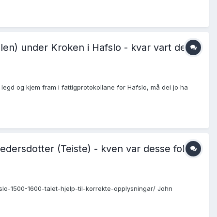
en) under Kroken i Hafslo - kvar vart det
egd og kjem fram i fattigprotokollane for Hafslo, må dei jo ha
edersdotter (Teiste) - kven var desse folki -
fslo-1500-1600-talet-hjelp-til-korrekte-opplysningar/ John