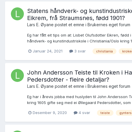
Statens håndverk- og kunstindustriskol
Eikrem, frå Straumsnes, fødd 1901?
Lars E. Øyane postet et emne i
Brukernes eget forum
Eg har fått eit tips om at: Lisbet Olufsdotter Eikren, fø
håndverk- og kunstindustriskole i Christiania/Oslo kring 1
Januar 24, 2021
3 svar
christiania
kroke
John Andersson Teiste til Kroken i Ha
Pedersdotter - fleire detaljar?
Lars E. Øyane postet et emne i
Brukernes eget forum
Eg har i årevis jobba med huslyden til John Andersson Te
kring 1605 gifte seg med ei Øllegaard Pedersdotter, som s
Desember 9, 2020
4 svar
teiste
gynters