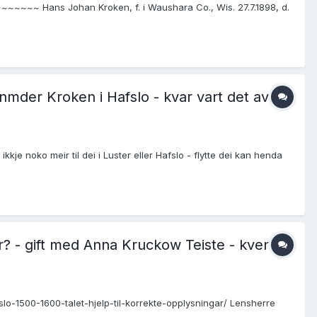
~~~~~~~~ Hans Johan Kroken, f. i Waushara Co., Wis. 27.7.1898, d.
nmder Kroken i Hafslo - kvar vart det av
je noko meir til dei i Luster eller Hafslo - flytte dei kan henda
r? - gift med Anna Kruckow Teiste - kven
fslo-1500-1600-talet-hjelp-til-korrekte-opplysningar/ Lensherre