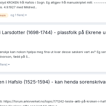
uslyd KROKEN frå Hafslo i Sogn. Eg attgjev frå manuskriptet mitt: ~~~~
s. 4.9.1927 med Mildred...
og 1 flere)
nsin
 Larsdotter (1698-1744) - plassfolk på Ekrene u
skje kan nokon hjelpa meg fina ut kvar desse søskeni vart av? Eg ser ikk
alvorson, fødd på S...
 flere)
n i Hafslo (1525-1594) - kan henda sorenskriva
ti: https://forum.arkivverket.no/topic/171242-teiste-ætti-på-kroken-i-ha
nna Kruckow gifte seg kort tid etter a...