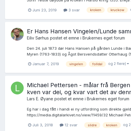
Juni 23, 2019
3 svar
kroken
kruckow
Er Hans Hansen Vingelen/Lunde sa
Eiliv Sørhus postet et emne i
Brukernes eget forum
Den 24. juli 1873 dør Hans Hansen på gården Lunde i Ba
Myren (1763-1833) og Ågot Bersvendsdatter Otterhaug (17
og 2 flere)
Januar 7, 2019
vingelen
folldal
Michael Pettersen - målar frå Bergen - 
kven var dei, og kvar vart det av de
Lars E. Øyane postet et emne i
Brukernes eget forum
Eg har i dag fått i handi ei ny utfordring som direkte gjel
https://media.digitalarkivet.no/view/11459/32 Michael Pet
og 2
Juli 3, 2018
12 svar
slidre
kroken