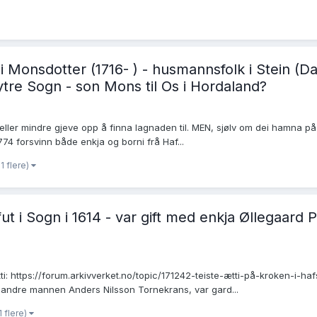
Monsdotter (1716- ) - husmannsfolk i Stein (Dal
 ytre Sogn - son Mons til Os i Hordaland?
ller mindre gjeve opp å finna lagnaden til. MEN, sjølv om dei hamna på l
74 forsvinn både enkja og borni frå Haf...
1 flere)
t i Sogn i 1614 - var gift med enkja Øllegaard P
i: https://forum.arkivverket.no/topic/171242-teiste-ætti-på-kroken-i-ha
andre mannen Anders Nilsson Tornekrans, var gard...
1 flere)