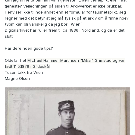
kan jeg finne ut om han var i tjeneste? Enten verneplikt eller fast
tjeneste? Veiledningen på siden til Arkivverket er ikke brukbar.
Henviser ikke til noe annet enn et formular for taushetsplikt. Jeg
regner med det betyr at jeg må fysisk på et arkiv om å finne noe?
(Som kan bli vanskelig da jeg bor i Wien.)
Digitalarkivet har ruller frem til ca. 1836 i Nordland, og da er det
slutt.
Har dere noen gode tips?
Oldefar het
Michael Hammer Martinsen "Mikal" Grimstad og var
født 11.5.1879 i Gildeskål
Tusen takk fra Wien
Magne Olsen