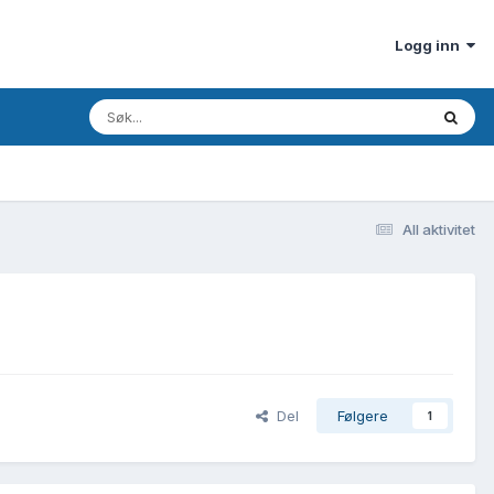
Logg inn
All aktivitet
Del
Følgere
1