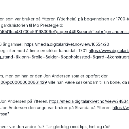
n som var bruker på Ytteren (Ytterheia) på begynnelsen av 1700-tal
 gardshistorien til Mo Prestegjeld:
6774041fca43f730e59198309e?page=449&searchText="jon anderss
56 år gammel:
https://media.digitalarkivet.no/view/16554/20
eg sliter med å finne en sikker kandidat i 1701:
https://www.digitala
ing_stand=&kjonn=&rolle=&alder=&oppholdssted=&gard=&konstrue
fors, men om han er den Jon Andersen som er oppført der:
ew/206/pc00000000661429
ville han være søskenbarn til sin kone, da 
n Jon Andersen på Ytteren.
https://media.digitalarkivet.no/view/2483
 Jon Andersen den unge var bruker på Stranda på Ytteren:
https:/
rssa"
or var den andre fra? Tar gledelig i mot tips, hint og råd!