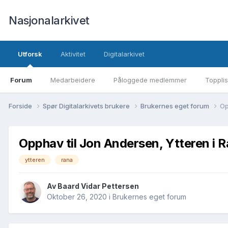
Nasjonalarkivet
Utforsk
Aktivitet
Digitalarkivet
Forum
Medarbeidere
Påloggede medlemmer
Topplis
Forside
Spør Digitalarkivets brukere
Brukernes eget forum
Op
Opphav til Jon Andersen, Ytteren i 
ytteren
rana
Av Baard Vidar Pettersen
Oktober 26, 2020
i
Brukernes eget forum