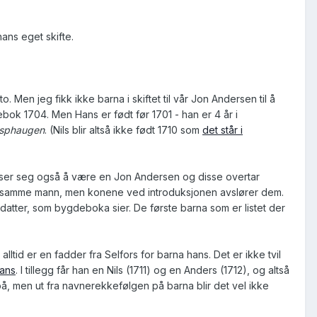
hans eget skifte.
Men jeg fikk ikke barna i skiftet til vår Jon Andersen til å
ok 1704. Men Hans er født før 1701 - han er 4 år i
sphaugen
. (Nils blir altså ikke født 1710 som
det står i
viser seg også å være en Jon Andersen og disse overtar
som samme mann, men konene ved introduksjonen avslører dem.
atter, som bygdeboka sier. De første barna som er listet der
ltid er en fadder fra Selfors for barna hans. Det er ikke tvil
hans
. I tillegg får han en Nils (1711) og en Anders (1712), og altså
på, men ut fra navnerekkefølgen på barna blir det vel ikke