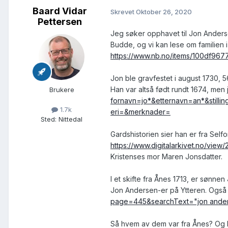
Baard Vidar
Skrevet
Oktober 26, 2020
Pettersen
Jeg søker opphavet til Jon Anderse
Budde, og vi kan lese om familien i
https://www.nb.no/items/100df9
Jon ble gravfestet i august 1730, 
Han var altså født rundt 1674, men j
Brukere
fornavn=jo*&etternavn=an*&still
1.7k
eri=&merknader=
Sted
:
Nittedal
Gardshistorien sier han er fra Sel
https://www.digitalarkivet.no/vi
Kristenses mor Maren Jonsdatter.
I et skifte fra Ånes 1713, er sønne
Jon Andersen-er på Ytteren. Også
page=445&searchText="jon ande
Så hvem av dem var fra Ånes? Og hv