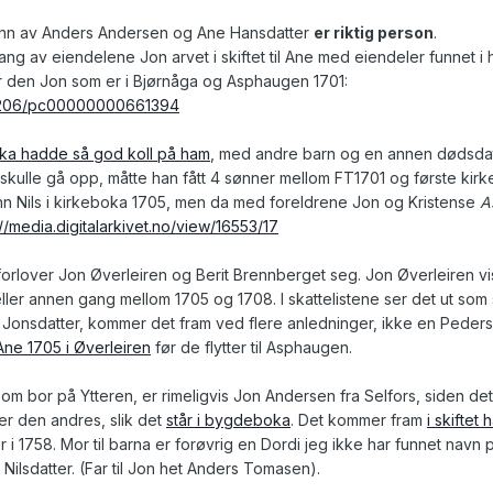
ønn av Anders Andersen og Ane Hansdatter
er riktig person
.
ng av eiendelene Jon arvet i skiftet til Ane med eiendeler funnet i 
r den Jon som er i Bjørnåga og Asphaugen 1701:
ew/206/pc00000000661394
a hadde så god koll på ham
, med andre barn og en annen dødsdato. 
lle gå opp, måtte han fått 4 sønner mellom FT1701 og første kirkeb
sønn Nils i kirkeboka 1705, men da med foreldrene Jon og Kristense
A
://media.digitalarkivet.no/view/16553/17
forlover Jon Øverleiren og Berit Brennberget seg. Jon Øverleiren 
eller annen gang mellom 1705 og 1708. I skattelistene ser det ut 
 Jonsdatter, kommer det fram ved flere anledninger, ikke en Pedersd
 Ane 1705 i Øverleiren
før de flytter til Asphaugen.
m bor på Ytteren, er rimeligvis Jon Andersen fra Selfors, siden det al
r den andres, slik det
står i bygdeboka
. Det kommer fram
i skiftet 
i 1758. Mor til barna er forøvrig en Dordi jeg ikke har funnet navn 
Nilsdatter. (Far til Jon het Anders Tomasen).