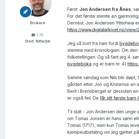
Først:
Jon Andersen fra Ånes
, s
For det første stemte en gjennomga
Dernest. Jon Andersen Ytterheia e
Brukere
https://www.digitalarkivet.no/vi
1.7k
Sted
:
Nittedal
Jeg så bort fra ham fordi
bygdebok
stemme med kronologien. Om den sku
folketellingen. Og så fant jeg 4. 
bygdeboka
og er barn nr. 4)
https
Samme søndag som Nils blir døpt, 
gården etter Jon og Kristense en 
Berit i Brennberget er dessuten en
er også feil. De
får sitt første barn
Til slutt - Jon Andersen den unge so
om Tomas Jonsen er hans sønn elle
Tomas (1717), men kun Tomas lever 
kjempeutbetaling om jeg gjetter på 