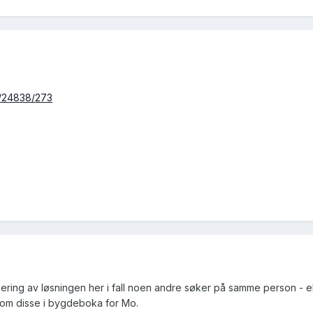
ew/24838/273
ering av løsningen her i fall noen andre søker på samme person - e
l om disse i bygdeboka for Mo.