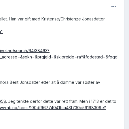
let. Han var gift med Kristense/Christenze Jonasdatter
a"
rkivet.no/search/64/38463?
rt_adresse=&sokn=&prgjeld=&skipreide=ra*&fodestad=&fogd
mora Berit Jonsdatter etter alt å dømme var søster av
4/58
. Jeg tenkte derfor dette var rett fram. Men i 1713 er det to
/www.nb.no/items/100df96774041fca43f730e59198309e?