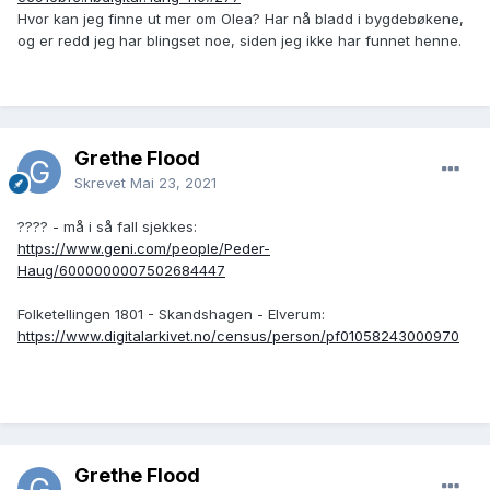
Hvor kan jeg finne ut mer om Olea? Har nå bladd i bygdebøkene,
og er redd jeg har blingset noe, siden jeg ikke har funnet henne.
Grethe Flood
Skrevet
Mai 23, 2021
???? - må i så fall sjekkes:
https://www.geni.com/people/Peder-
Haug/6000000007502684447
Folketellingen 1801 - Skandshagen - Elverum:
https://www.digitalarkivet.no/census/person/pf01058243000970
Grethe Flood