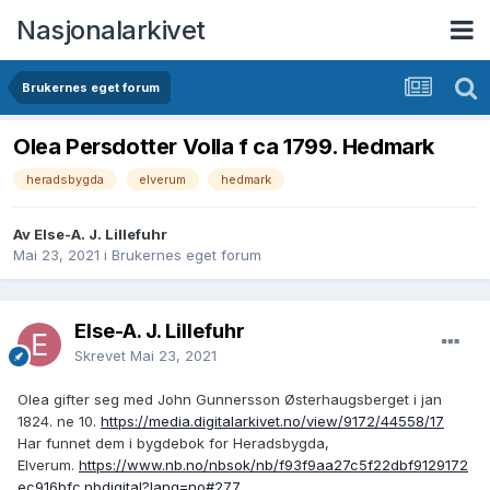
Nasjonalarkivet
Brukernes eget forum
Olea Persdotter Volla f ca 1799. Hedmark
heradsbygda
elverum
hedmark
Av Else-A. J. Lillefuhr
Mai 23, 2021
i
Brukernes eget forum
Else-A. J. Lillefuhr
Skrevet
Mai 23, 2021
Olea gifter seg med John Gunnersson Østerhaugsberget i jan
1824. ne 10.
https://media.digitalarkivet.no/view/9172/44558/17
Har funnet dem i bygdebok for Heradsbygda,
Elverum.
https://www.nb.no/nbsok/nb/f93f9aa27c5f22dbf9129172
ec916bfc.nbdigital?lang=no#277