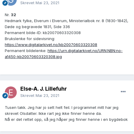
Skrevet
Mai 23, 2021
Nr.
32
Hedmark fylke, Elverum i Elverum, Ministerialbok nr. 8 (1830-1842),
Døde og begravede 1831, Side 336
Permanent bilde-ID: kb20070603320308
Brukslenke for sidevisning:
https://www.digitalarkivet.no/kb20070603320308
Permanent bildelenke:
https://urn.digitalarkivet.no/URN:NBN:no-
a1450-kb20070603320308.jpg
Else-A. J. Lillefuhr
Skrevet
Mai 23, 2021
Tusen takk. Jeg har jo sett helt feil. I programmet mitt har jeg
skrevet Olsdatter. Ikke rart jeg ikke finner henne da.
Nå er det rettet opp, så jeg håper jeg finner henne i en bygdebok