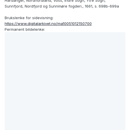
Hardanger, Nordhordland, Voss, Indre Sogn, Ytre Sogn,
Sunnfjord, Nordfjord og Sunnmøre fogderi., 1661, s. 698b-699a
Brukslenke for sidevisning:
https://www.digitalarkivet.no/ma10051012150700
Permanent bildelenke: