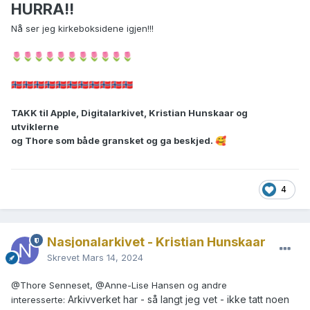
HURRA!!
Nå ser jeg kirkeboksidene igjen!!!
🌷
🌷
🌷
🌷
🌷
🌷
🌷
🌷
🌷
🌷
🌷
🇳🇴
🇳🇴
🇳🇴
🇳🇴
🇳🇴
🇳🇴
🇳🇴
🇳🇴
🇳🇴
🇳🇴
🇳🇴
TAKK til Apple, Digitalarkivet, Kristian Hunskaar og
utviklerne
og Thore som både gransket og ga beskjed.
🥰
4
Nasjonalarkivet - Kristian Hunskaar
Skrevet
Mars 14, 2024
@Thore Senneset
,
@Anne-Lise Hansen
og andre
Arkivverket har - så langt jeg vet - ikke tatt noen
interesserte: