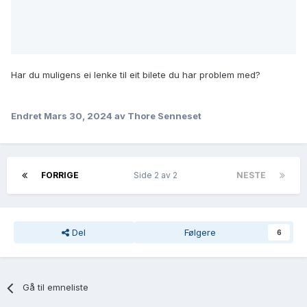
Har du muligens ei lenke til eit bilete du har problem med?
Endret
Mars 30, 2024
av Thore Senneset
FORRIGE
Side 2 av 2
NESTE
Del
Følgere
6
Gå til emneliste