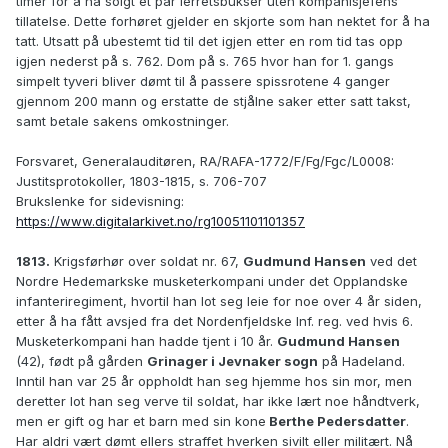
timer for å ha solgt et par lerretsbukser uten kompanisjefens
de andre, tog han Dep: bag i vestkraven med den
tillatelse. Dette forhøret gjelder en skjorte som han nektet for å ha
ene Haand og i Mund og Næse med den anden, satte
tatt. Utsatt på ubestemt tid til det igjen etter en rom tid tas opp
Beenet for ham og slog ham til Jorden, saa at han mod
igjen nederst på s. 762. Dom på s. 765 hvor han for 1. gangs
Siden af Hodet støtte mod den haarde Iisholke, saa at
simpelt tyveri bliver dømt til å passere spissrotene 4 ganger
han var svimlen. /: Mærket viste sig endnu paa Deps:
gjennom 200 mann og erstatte de stjålne saker etter satt takst,
Ansigt / Han tog derpaa Tegnebogen ud af Deps:
samt betale sakens omkostninger.
Sidelomme paa Kjolen og løb bort, inden Dep: kunde
samle sig igjen, det var desuden gandske
Forsvaret, Generalauditøren, RA/RAFA-1772/F/Fg/Fgc/L0008:
mørkt og ingen [Msker] tilstede. Dep: gik der-
Justitsprotokoller, 1803-1815, s. 706-707
paa uden at treffe sin Kammerat eller den andre
Brukslenke for sidevisning:
Soldat ned til Glarmester Tande i Watterland
https://www.digitalarkivet.no/rg10051101101357
hvor han laae om natten; Morgenen derpaa
meldte han det for Politiet. J Gaar og lige-
1813.
Krigsførhør over soldat nr. 67,
Gudmund Hansen
ved det
ledes i dag har Deponenten været ved et Forhør
Nordre Hedemarkske musketerkompani under det Opplandske
ved Artillerie Brigaden og der faaet tilbage 567 rd
infanteriregiment, hvortil han lot seg leie for noe over 4 år siden,
af de ham fratagne Penge, som var funden hos
etter å ha fått avsjed fra det Nordenfjeldske Inf. reg. ved hvis 6.
Overconstabel Ole Blinderen. Dep: har un-
Musketerkompani han hadde tjent i 10 år.
Gudmund Hansen
der benævnte Artillerie-Forhør afgivet al den Op-
(42), født på gården
Grinager i Jevnaker sogn
på Hadeland.
lysning han vidste, ligesom og der var afhørt
Inntil han var 25 år oppholdt han seg hjemme hos sin mor, men
endeel , der kunde give nogen Underretning i Sa-
deretter lot han seg verve til soldat, har ikke lært noe håndtverk,
gen. Dep: kunde ikke just sige at
men er gift og har et barn med sin kone
Berthe Pedersdatter
.
han troede at have seet tilsædeværende
Lars Andersen
,
Har aldri vært dømt ellers straffet hverken sivilt eller militært. Nå
men han er af samme Høide og Førlighed, som den