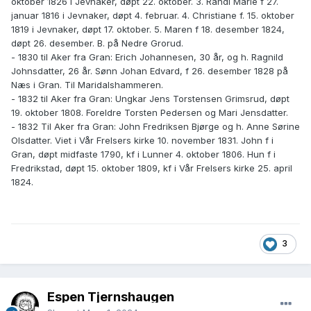
oktober 1826 i Jevnaker, døpt 22. oktober. 3. Randi Marie f 27.
januar 1816 i Jevnaker, døpt 4. februar. 4. Christiane f. 15. oktober
1819 i Jevnaker, døpt 17. oktober. 5. Maren f 18. desember 1824,
døpt 26. desember. B. på Nedre Grorud.
- 1830 til Aker fra Gran: Erich Johannesen, 30 år, og h. Ragnild
Johnsdatter, 26 år. Sønn Johan Edvard, f 26. desember 1828 på
Næs i Gran. Til Maridalshammeren.
- 1832 til Aker fra Gran: Ungkar Jens Torstensen Grimsrud, døpt
19. oktober 1808. Foreldre Torsten Pedersen og Mari Jensdatter.
- 1832 Til Aker fra Gran: John Fredriksen Bjørge og h. Anne Sørine
Olsdatter. Viet i Vår Frelsers kirke 10. november 1831. John f i
Gran, døpt midfaste 1790, kf i Lunner 4. oktober 1806. Hun f i
Fredrikstad, døpt 15. oktober 1809, kf i Vår Frelsers kirke 25. april
1824.
3
Espen Tjernshaugen