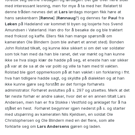
med interessant lesning, men for mye å ta med her. Relatert til
denne tråden nevnes det at
Lars
lørdags morgen fikk høre at
hans søskenbarn [
Rønne
] (
Rønnaug
?) og dennes far
Paul
fra
Løken
på Hadeland var kommet til byen og losjerte hos Svend
Amundsen i Vaterland. Han dro for å besøke de og ble traktert
med frokost og kaffe. Ellers fikk han mange spørsmål om
kameraten Ole Blindern (som ble avhørt et annet sted). Bonden
John Rolstad tilkalt, og kunne ikke sikkert si om det var soldater
som tok han med da han ble ranet, det var mørkt og han kunne
ikke se hva slags klær de hadde på seg, et eneste han var sikker
på var at de sa at de var politi og ville ta ham med til vakten.
Rolstad ble gjort oppmerksom på at han vaklet i sin forklaring i fht.
hva han tidligere hadde sagt, og skyldte på dialekten og at han
ikke kunne gjøre seg forstått av det forrige forhørets
administrator. Forhøret avsluttes på s. 297 og utsettes. Merk at det
før neste forhør er andre saker, hvor det er en annen tiltalt Lars
Andersen, men han er fra Stokke i Vestfold og anklaget for å ha
stjålet en hest. Forhøret begynner igjen nederst på s. og starter
med utspørring av kameraten Nils Kjeldsen, en soldat Ole
Christophersen og Ole Blindern med en del flere, som alle
forklarte seg om
Lars Andersens
gjøren og laden.