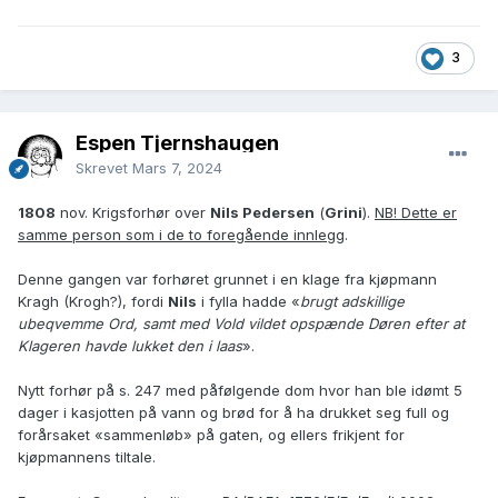
3
Espen Tjernshaugen
Skrevet
Mars 7, 2024
1808
nov. Krigsforhør over
Nils Pedersen
(
Grini
).
NB! Dette er
samme person som i de to foregående innlegg
.
Denne gangen var forhøret grunnet i en klage fra kjøpmann
Kragh (Krogh?), fordi
Nils
i fylla hadde «
brugt adskillige
ubeqvemme Ord, samt med Vold vildet opspænde Døren efter at
Klageren havde lukket den i laas
».
Nytt forhør på s. 247 med påfølgende dom hvor han ble idømt 5
dager i kasjotten på vann og brød for å ha drukket seg full og
forårsaket «sammenløb» på gaten, og ellers frikjent for
kjøpmannens tiltale.