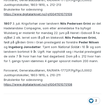
Justitsprotokoller, 1803-1810, s. 212-213
Brukslenke for sidevisning:
https://www.digitalarkivet.no/rg10041101070109
1807
3. juli. Krigsforhør over landvern
Nils Pedersen Grini
av det
Hadelandske Compagnie, som etter anmeldelse fra byfogd
Wulsberg er mistenkt for mandag 22. juni på Heiret i Eidsvoll å ha
stjålet 2 stk. lerret som lå på en blekevoll.
Nils
Pedersen Grini
,
født på gården Grini i Gran prestegjeld av foreldre
Peder Nilsen
og
Ingeborg Jonsdatter
. Tjent som
National Solda
t i 10 år og som
landvern bortimot 9 år. Ugift. Har oppholdt seg i Hurdal prestegjeld
de siste 7 år hvor han har fast dagarbeid. Dom på s. 212 hvor han
for 1. gangs tyveri idømmes 4 ganger spissrot mellom 200 mann.
Forsvaret, Generalauditøren, RA/RAFA-1772/F/Fg/Fgc/L0002:
Justitsprotokoller, 1803-1810, s. 210-211
Brukslenke for sidevisning:
https://www.digitalarkivet.no/rg10041101070108
2