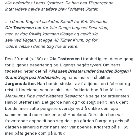
alle befandtes i hans Qvarteer. Da han paa Tilspørgende
intet videre havde at tilføre blev Forhøret Sluttet.
… i denne Krigsret saaledes Kiendt for Ret: Grenader
Ole Tostensen
bør for 1ste Gangs begaaet Desertion,
men er dog frivillig kommen tilbage og meldt sig
selv ved Vagten, at ligge 48 Tiimer Krum, og for
videre Tiltale i denne Sag frie at være.
Den 20. mai (s. 160) er
Ole Tostensen
i trøbbel igjen, denne gang
for 2. gangs desertering og 1. gangs begått tyveri. Om hans
fødested heter det nå «
Pladsen Braater under Gaarden Borgen i
Grans Sogn paa Hadeland
», og hans mor er nå blitt ei
Jørgensdatter.
Han hadde stukket av fra tjenesten i februar og
reist til Hadeland, som årsak til det forklarte han å ha fått en
Merskums Pipe med plettered Beslag
for å selge for artilleristen
Halvor Steffensen. Det gjorde han og fikk solgt den til en ukjent
bonde, men satte pengene overstyr ved å drikke dem opp
sammen med noen bekjente på Hadeland. Den tiden han var
fraværende oppholdt han seg dels på gården Bjørge og dels på
gården Raknerud hvor hans mor var boende. Krigsrett på s. 165
med påfølgende dom på s. 167.