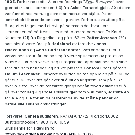
1805
. Forhør nedsatt i Akershs festnings ”
Syge Baraqve
r” over
grenader Lars Hermansen (19) fra Asker. Forhøret gjaldt 30 rd som
var funnet hos ham, og som man mente var stjålet fra en
lommebok tilhørende en svensk person. Forhøret avsluttes på s.
61 og etterfølges med et nytt på samme side, hvor Lars
Hermansen nå nå fremstilles med to andre personer. En Knud
Knudsen (21) fra Ringeriket, og på s. 62 en
Petter Jonasen
(20)
som sier å være født på
Hadeland
av foreldre
Jonas
Haavoldsen
og
Anne Christensdatter
.
Petter
hadde i 1800
vervet seg for 10 år, og sa seg å være spillemann av profesjon.
Videre at før han vervet seg til regimentet oppholdt seg hos sine
foreldre som bebodde og brukte plassen
Cantom
under gården
Holum i Jevnaker
. Forhøret avsluttes og tas opp igjen på s. 63 og
går til s. 65 hvor det går over til å bli en krigsrett. Dom på s. 67
over alle tre, hvor de for første gangs begått tyveri dømmes til å
gå hver for seg 4 ganger spissrot gjennom 200 mann, erstatte en
for alle og alle for en de resterende av de stjålne penger og
betale alle sakens omkostninger.
Forsvaret, Generalauditøren, RA/RAFA-1772/F/Fg/Fgc/L0002:
Justitsprotokoller, 1803-1810, s. 59
Brukslenke for sidevisning:
https://www.digitalarkivet.no/rg10041101070032