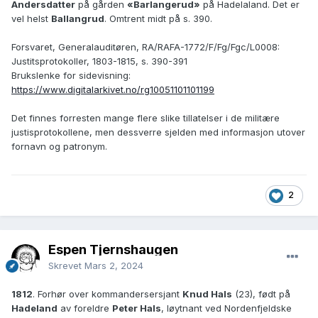
Andersdatter
på gården
«Barlangerud»
på Hadelaland. Det er
vel helst
Ballangrud
. Omtrent midt på s. 390.
Forsvaret, Generalauditøren, RA/RAFA-1772/F/Fg/Fgc/L0008:
Justitsprotokoller, 1803-1815, s. 390-391
Brukslenke for sidevisning:
https://www.digitalarkivet.no/rg10051101101199
Det finnes forresten mange flere slike tillatelser i de militære
justisprotokollene, men dessverre sjelden med informasjon utover
fornavn og patronym.
2
Espen Tjernshaugen
Skrevet
Mars 2, 2024
1812
. Forhør over kommandersersjant
Knud Hals
(23), født på
Hadeland
av foreldre
Peter Hals
, løytnant ved Nordenfjeldske