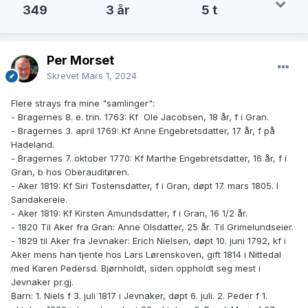
349
3 år
5 t
Per Morset
Skrevet
Mars 1, 2024
Flere strays fra mine "samlinger":
- Bragernes 8. e. trin. 1763: Kf Ole Jacobsen, 18 år, f i Gran.
- Bragernes 3. april 1769: Kf Anne Engebretsdatter, 17 år, f på
Hadeland.
- Bragernes 7. oktober 1770: Kf Marthe Engebretsdatter, 16 år, f i
Gran, b hos Oberauditøren.
- Aker 1819: Kf Siri Tostensdatter, f i Gran, døpt 17. mars 1805. I
Sandakereie.
- Aker 1819: Kf Kirsten Amundsdatter, f i Gran, 16 1/2 år.
- 1820 Til Aker fra Gran: Anne Olsdatter, 25 år. Til Grimelundseier.
- 1829 til Aker fra Jevnaker: Erich Nielsen, døpt 10. juni 1792, kf i
Aker mens han tjente hos Lars Lørenskoven, gift 1814 i Nittedal
med Karen Pedersd. Bjørnholdt, siden oppholdt seg mest i
Jevnaker pr.gj.
Barn: 1. Niels f 3. juli 1817 i Jevnaker, døpt 6. juli. 2. Peder f 1.