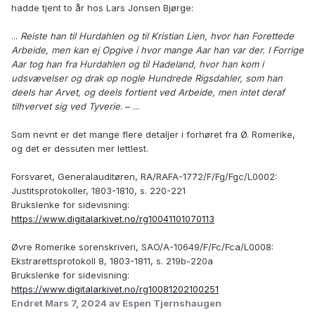
hadde tjent to år hos Lars Jonsen Bjørge:
...
Reiste han til Hurdahlen og til Kristian Lien, hvor han Forettede
Arbeide, men kan ej Opgive i hvor mange Aar han var der. I Forrige
Aar tog han fra Hurdahlen og til Hadeland, hvor han kom i
udsvævelser og drak op nogle Hundrede Rigsdahler, som han
deels har Arvet, og deels fortient ved Arbeide, men intet deraf
tilhvervet sig ved Tyverie
. – ...
Som nevnt er det mange flere detaljer i forhøret fra Ø. Romerike,
og det er dessuten mer lettlest.
Forsvaret, Generalauditøren, RA/RAFA-1772/F/Fg/Fgc/L0002:
Justitsprotokoller, 1803-1810, s. 220-221
Brukslenke for sidevisning:
https://www.digitalarkivet.no/rg10041101070113
Øvre Romerike sorenskriveri, SAO/A-10649/F/Fc/Fca/L0008:
Ekstrarettsprotokoll 8, 1803-1811, s. 219b-220a
Brukslenke for sidevisning:
https://www.digitalarkivet.no/rg10081202100251
Endret
Mars 7, 2024
av Espen Tjernshaugen