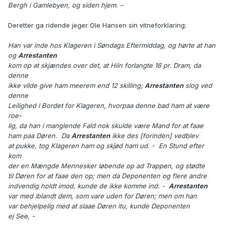
Bergh i Gamlebyen, og siden hjem. –
Deretter ga ridende jeger Ole Hansen sin vitneforklaring:
Han var inde hos Klageren i Søndags Eftermiddag, og hørte at han
og
Arrestanten
kom op at skjændes over det, at Hiin forlangte 16 pr. Dram, da
denne
ikke vilde give ham meerem end 12 skilling;
Arrestanten
slog ved
denne
Leilighed i Bordet for Klageren, hvorpaa denne bad ham at være
roe-
lig, da han i manglende Fald nok skulde være Mand for at faae
ham paa Døren. Da
Arrestanten
ikke des [forinden] vedblev
at pukke, tog Klageren ham og skjød ham ud. - En Stund efter
kom
der en Mængde Mennesker løbende op ad Trappen, og stødte
til Døren for at faae den op; men da Deponenten og flere andre
indvendig holdt imod, kunde de ikke komme ind. -
Arrestanten
var med iblandt dem, som vare uden for Døren; men om han
var behjelpelig med at slaae Døren itu, kunde Deponenten
ej See, -