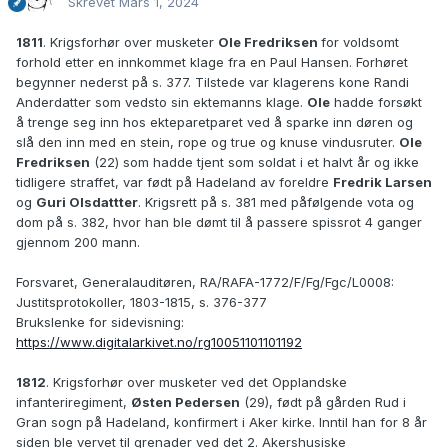
Skrevet
Mars 1, 2024
1811
. Krigsforhør over musketer
Ole Fredriksen
for voldsomt
forhold etter en innkommet klage fra en Paul Hansen. Forhøret
begynner nederst på s. 377. Tilstede var klagerens kone Randi
Anderdatter som vedsto sin ektemanns klage.
Ole
hadde forsøkt
å trenge seg inn hos ekteparetparet ved å sparke inn døren og
slå den inn med en stein, rope og true og knuse vindusruter.
Ole
Fredriksen
(22) som hadde tjent som soldat i et halvt år og ikke
tidligere straffet, var født på Hadeland av foreldre
Fredrik Larsen
og
Guri Olsdattter
. Krigsrett på s. 381 med påfølgende vota og
dom på s. 382, hvor han ble dømt til å passere spissrot 4 ganger
gjennom 200 mann.
Forsvaret, Generalauditøren, RA/RAFA-1772/F/Fg/Fgc/L0008:
Justitsprotokoller, 1803-1815, s. 376-377
Brukslenke for sidevisning:
https://www.digitalarkivet.no/rg10051101101192
1812
. Krigsforhør over musketer ved det Opplandske
infanteriregiment,
Østen Pedersen
(29), født på gården Rud i
Gran sogn på Hadeland, konfirmert i Aker kirke. Inntil han for 8 år
siden ble vervet til grenader ved det 2. Akershusiske