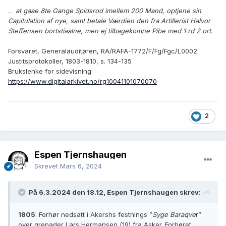
…
at gaae 8te Gange Spidsrod imellem 200 Mand, optjene sin
Capitulation af nye, samt betale Værdien den fra Artillerist Halvor
Steffensen bortstiaalne, men ej tilbagekomne Pibe med 1 rd 2 ort
.
Forsvaret, Generalauditøren, RA/RAFA-1772/F/Fg/Fgc/L0002:
Justitsprotokoller, 1803-1810, s. 134-135
Brukslenke for sidevisning:
https://www.digitalarkivet.no/rg10041101070070
2
Espen Tjernshaugen
Skrevet
Mars 6, 2024
På 6.3.2024 den 18.12, Espen Tjernshaugen skrev:
1805
. Forhør nedsatt i Akershs festnings ”
Syge Baraqve
r”
over grenader Lars Hermansen (19) fra Asker. Forhøret