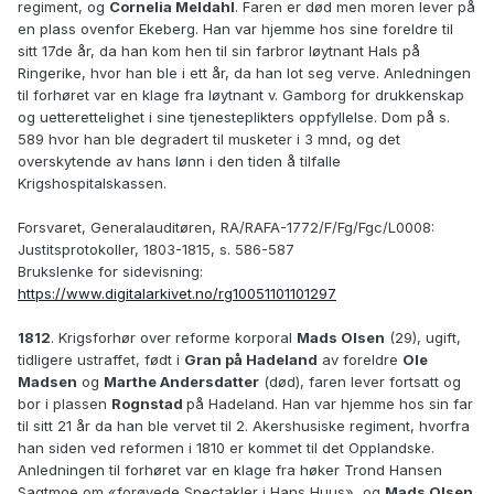
regiment, og
Cornelia Meldahl
. Faren er død men moren lever på
en plass ovenfor Ekeberg. Han var hjemme hos sine foreldre til
sitt 17de år, da han kom hen til sin farbror løytnant Hals på
Ringerike, hvor han ble i ett år, da han lot seg verve. Anledningen
til forhøret var en klage fra løytnant v. Gamborg for drukkenskap
og uetterettelighet i sine tjenesteplikters oppfyllelse. Dom på s.
589 hvor han ble degradert til musketer i 3 mnd, og det
overskytende av hans lønn i den tiden å tilfalle
Krigshospitalskassen.
Forsvaret, Generalauditøren, RA/RAFA-1772/F/Fg/Fgc/L0008:
Justitsprotokoller, 1803-1815, s. 586-587
Brukslenke for sidevisning:
https://www.digitalarkivet.no/rg10051101101297
1812
. Krigsforhør over reforme korporal
Mads Olsen
(29), ugift,
tidligere ustraffet, født i
Gran på Hadeland
av foreldre
Ole
Madsen
og
Marthe Andersdatter
(død), faren lever fortsatt og
bor i plassen
Rognstad
på Hadeland. Han var hjemme hos sin far
til sitt 21 år da han ble vervet til 2. Akershusiske regiment, hvorfra
han siden ved reformen i 1810 er kommet til det Opplandske.
Anledningen til forhøret var en klage fra høker Trond Hansen
Sagtmoe om «forøvede Spectakler i Hans Huus», og
Mads Olsen