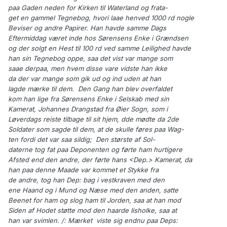
paa Gaden neden for Kirken til Waterland og frata-
get en gammel Tegnebog, hvori laae henved 1000 rd nogle
Beviser og andre Papirer. Han havde samme Dags
Eftermiddag været inde hos Sørensens Enke i Grændsen
og der solgt en Hest til 100 rd ved samme Leilighed havde
han sin Tegnebog oppe, saa det vist var mange som
saae derpaa, men hvem disse vare vidste han ikke
da der var mange som gik ud og ind uden at han
lagde mærke til dem. Den Gang han blev overfaldet
kom han lige fra Sørensens Enke i Selskab med sin
Kamerat, Johannes Drangstad fra Øier Sogn, som i
Løverdags reiste tilbage til sit hjem, dde mødte da 2de
Soldater som sagde til dem, at de skulle føres paa Wag-
ten fordi det var saa sildig; Den største af Sol-
daterne tog fat paa Deponenten og førte ham hurtigere
Afsted end den andre, der førte hans <Dep.> Kamerat, da
han paa denne Maade var kommet et Stykke fra
de andre, tog han Dep: bag i vestkraven med den
ene Haand og i Mund og Næse med den anden, satte
Beenet for ham og slog ham til Jorden, saa at han mod
Siden af Hodet støtte mod den haarde Iisholke, saa at
han var svimlen. /: Mærket viste sig endnu paa Deps: