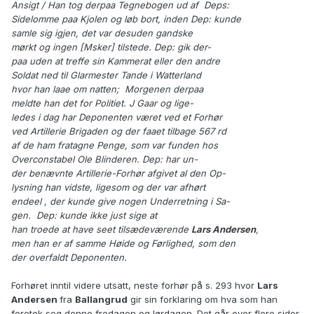
Ansigt / Han tog derpaa Tegnebogen ud af Deps:
Sidelomme paa Kjolen og løb bort, inden Dep: kunde
samle sig igjen, det var desuden gandske
mørkt og ingen [Msker] tilstede. Dep: gik der-
paa uden at treffe sin Kammerat eller den andre
Soldat ned til Glarmester Tande i Watterland
hvor han laae om natten; Morgenen derpaa
meldte han det for Politiet. J Gaar og lige-
ledes i dag har Deponenten været ved et Forhør
ved Artillerie Brigaden og der faaet tilbage 567 rd
af de ham fratagne Penge, som var funden hos
Overconstabel Ole Blinderen. Dep: har un-
der benævnte Artillerie-Forhør afgivet al den Op-
lysning han vidste, ligesom og der var afhørt
endeel , der kunde give nogen Underretning i Sa-
gen. Dep: kunde ikke just sige at
han troede at have seet tilsædeværende
Lars Andersen
,
men han er af samme Høide og Førlighed, som den
der overfaldt Deponenten.
Forhøret inntil videre utsatt, neste forhør på s. 293 hvor
Lars
Andersen
fra
Ballangrud
gir sin forklaring om hva som han
foretok seg denne fredagen og lørdagen. Det går over flere sider