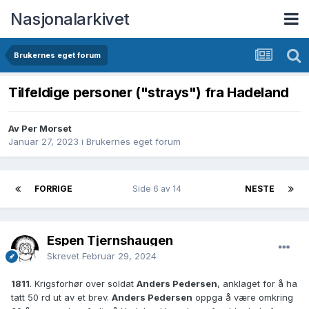
Nasjonalarkivet
Brukernes eget forum
Tilfeldige personer ("strays") fra Hadeland
Av Per Morset
Januar 27, 2023
i
Brukernes eget forum
FORRIGE
Side 6 av 14
NESTE
Espen Tjernshaugen
Skrevet
Februar 29, 2024
1811
. Krigsforhør over soldat
Anders Pedersen
, anklaget for å ha
tatt 50 rd ut av et brev.
Anders Pedersen
oppga å være omkring