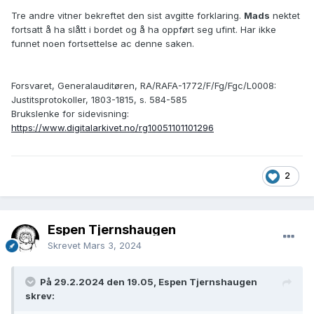
Tre andre vitner bekreftet den sist avgitte forklaring.
Mads
nektet
fortsatt å ha slått i bordet og å ha oppført seg ufint. Har ikke
funnet noen fortsettelse ac denne saken.
Forsvaret, Generalauditøren, RA/RAFA-1772/F/Fg/Fgc/L0008:
Justitsprotokoller, 1803-1815, s. 584-585
Brukslenke for sidevisning:
https://www.digitalarkivet.no/rg10051101101296
2
Espen Tjernshaugen
Skrevet
Mars 3, 2024
På 29.2.2024 den 19.05, Espen Tjernshaugen
skrev: