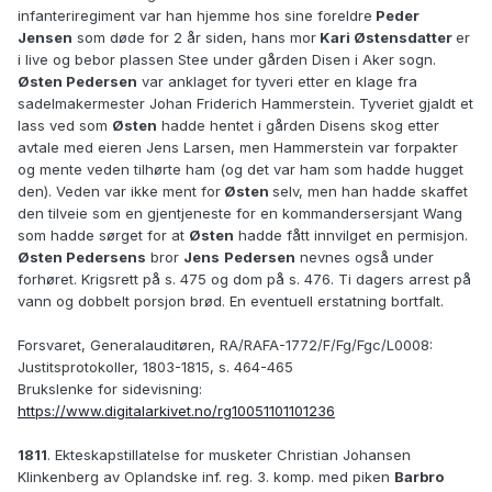
infanteriregiment var han hjemme hos sine foreldre
Peder
Jensen
som døde for 2 år siden, hans mor
Kari Østensdatter
er
i live og bebor plassen Stee under gården Disen i Aker sogn.
Østen Pedersen
var anklaget for tyveri etter en klage fra
sadelmakermester Johan Friderich Hammerstein. Tyveriet gjaldt et
lass ved som
Østen
hadde hentet i gården Disens skog etter
avtale med eieren Jens Larsen, men Hammerstein var forpakter
og mente veden tilhørte ham (og det var ham som hadde hugget
den). Veden var ikke ment for
Østen
selv, men han hadde skaffet
den tilveie som en gjentjeneste for en kommandersersjant Wang
som hadde sørget for at
Østen
hadde fått innvilget en permisjon.
Østen Pedersens
bror
Jens
Pedersen
nevnes også under
forhøret. Krigsrett på s. 475 og dom på s. 476. Ti dagers arrest på
vann og dobbelt porsjon brød. En eventuell erstatning bortfalt.
Forsvaret, Generalauditøren, RA/RAFA-1772/F/Fg/Fgc/L0008:
Justitsprotokoller, 1803-1815, s. 464-465
Brukslenke for sidevisning:
https://www.digitalarkivet.no/rg10051101101236
1811
. Ekteskapstillatelse for musketer Christian Johansen
Klinkenberg av Oplandske inf. reg. 3. komp. med piken
Barbro