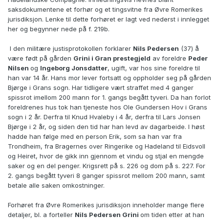
https://www.digitalarkivet.no/rg10041101070108
saksdokumentene et forhør og et tingsvitne fra Øvre Romerikes
jurisdiksjon. Lenke til dette forhøret er lagt ved nederst i innlegget
her og begynner nede på f. 219b.
I den militære justisprotokollen forklarer
Nils Pedersen
(37) å
være født på gården
Grini i Gran prestegjeld
av foreldre
Peder
Nilsen
og
Ingeborg Jonsdatter
, ugift, var hos sine foreldre til
han var 14 år. Hans mor lever fortsatt og oppholder seg på gården
Bjørge i Grans sogn. Har tidligere vært straffet med 4 ganger
spissrot imellom 200 mann for 1. gangs begått tyveri. Da han forlot
foreldrenes hus tok han tjeneste hos Ole Gundersen Hov i Grans
sogn i 2 år. Derfra til Knud Hvaleby i 4 år, derfra til Lars Jonsen
Bjørge i 2 år, og siden den tid har han levd av dagarbeide. I høst
hadde han følge med en person Erik, som sa han var fra
Trondheim, fra Bragernes over Ringerike og Hadeland til Eidsvoll
og Heiret, hvor de gikk inn gjennom et vindu og stjal en mengde
saker og en del penger. Krigsrett på s. 226 og dom på s. 227. For
2. gangs begått tyveri 8 ganger spissrot mellom 200 mann, samt
betale alle saken omkostninger.
Forhøret fra Øvre Romerikes jurisdiksjon inneholder mange flere
detaljer, bl. a forteller
Nils Pedersen Grini
om tiden etter at han