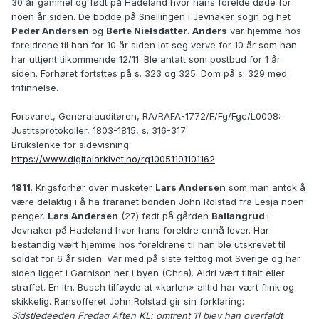
30 år gammel og født på Hadeland hvor hans forelde døde for
noen år siden. De bodde på Snellingen i Jevnaker sogn og het
Peder Andersen
og
Berte Nielsdatter
.
Anders
var hjemme hos
foreldrene til han for 10 år siden lot seg verve for 10 år som han
har uttjent tilkommende 12/11. Ble antatt som postbud for 1 år
siden. Forhøret fortsttes på s. 323 og 325. Dom på s. 329 med
frifinnelse.
Forsvaret, Generalauditøren, RA/RAFA-1772/F/Fg/Fgc/L0008:
Justitsprotokoller, 1803-1815, s. 316-317
Brukslenke for sidevisning:
https://www.digitalarkivet.no/rg10051101101162
1811
. Krigsforhør over musketer
Lars Andersen
som man antok å
være delaktig i å ha fraranet bonden John Rolstad fra Lesja noen
penger.
Lars Andersen
(27) født på gården
Ballangrud
i
Jevnaker på Hadeland hvor hans foreldre ennå lever. Har
bestandig vært hjemme hos foreldrene til han ble utskrevet til
soldat for 6 år siden. Var med på siste felttog mot Sverige og har
siden ligget i Garnison her i byen (Chr.a). Aldri vært tiltalt eller
straffet. En ltn. Busch tilføyde at «karlen» alltid har vært flink og
skikkelig. Ransofferet John Rolstad gir sin forklaring:
Sidstledeeden Fredag Aften KL: omtrent 11 blev han overfaldt