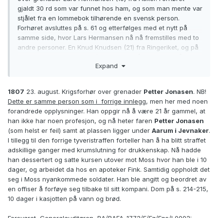
gjaldt 30 rd som var funnet hos ham, og som man mente var
stjålet fra en lommebok tilhørende en svensk person.
Forhøret avsluttes på s. 61 og etterfølges med et nytt på
samme side, hvor Lars Hermansen nå nå fremstilles med to
andre personer. En Knud Knudsen (21) fra Ringeriket, og på
s. 62 en
Petter Jonasen
(20) som sier å være født på
Expand
Hadeland
av foreldre
Jonas Haavoldsen
og
Anne
Christensdatter
.
Petter
hadde i 1800 vervet seg for 10 år,
og sa seg å være spillemann av profesjon. Videre at før han
1807
23. august. Krigsforhør over grenader
Petter Jonasen
. NB!
vervet seg til regimentet oppholdt seg hos sine foreldre som
Dette er samme person som i forrige innlegg
, men her med noen
bebodde og brukte plassen
Cantom
under gården
Holum i
forandrede opplysninger. Han oppgir nå å være 21 år gammel, at
Jevnaker
. Forhøret avsluttes og tas opp igjen på s. 63 og
han ikke har noen profesjon, og nå heter faren
Petter Jonasen
går til s. 65 hvor det går over til å bli en krigsrett. Dom på s.
(som helst er feil) samt at plassen ligger under
Aarum i Jevnaker
.
67 over alle tre, hvor de for første gangs begått tyveri
I tillegg til den forrige tyveristraffen forteller han å ha blitt straffet
dømmes til å gå hver for seg 4 ganger spissrot gjennom 200
adskillige ganger med krumslutning for drukkenskap. Nå hadde
mann, erstatte en for alle og alle for en de resterende av de
han dessertert og satte kursen utover mot Moss hvor han ble i 10
stjålne penger og betale alle sakens omkostninger.
dager, og arbeidet da hos en apoteker Fink. Samtidig oppholdt det
seg i Moss nyankommede soldater. Han ble angitt og beordret av
Forsvaret, Generalauditøren, RA/RAFA-1772/F/Fg/Fgc/L0002:
en offiser å forføye seg tilbake til sitt kompani. Dom på s. 214-215,
Justitsprotokoller, 1803-1810, s. 59
10 dager i kasjotten på vann og brød.
Brukslenke for sidevisning:
https://www.digitalarkivet.no/rg10041101070032
Forsvaret, Generalauditøren, RA/RAFA-1772/F/Fg/Fgc/L0002: