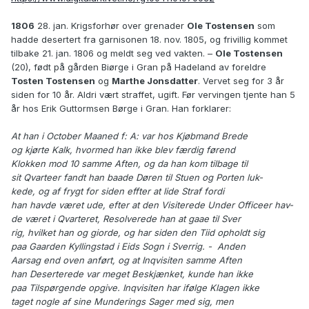
1806
28. jan. Krigsforhør over grenader
Ole Tostensen
som
hadde desertert fra garnisonen 18. nov. 1805, og frivillig kommet
tilbake 21. jan. 1806 og meldt seg ved vakten. –
Ole Tostensen
(20), født på gården Biørge i Gran på Hadeland av foreldre
Tosten Tostensen
og
Marthe Jonsdatter
. Vervet seg for 3 år
siden for 10 år. Aldri vært straffet, ugift. Før vervingen tjente han 5
år hos Erik Guttormsen Børge i Gran. Han forklarer:
At han i October Maaned f: A: var hos Kjøbmand Brede
og kjørte Kalk, hvormed han ikke blev færdig førend
Klokken mod 10 samme Aften, og da han kom tilbage til
sit Qvarteer fandt han baade Døren til Stuen og Porten luk-
kede, og af frygt for siden effter at lide Straf fordi
han havde været ude, efter at den Visiterede Under Officeer hav-
de været i Qvarteret, Resolverede han at gaae til Sver
rig, hvilket han og giorde, og har siden den Tiid opholdt sig
paa Gaarden Kyllingstad i Eids Sogn i Sverrig. - Anden
Aarsag end oven anført, og at Inqvisiten samme Aften
han Deserterede var meget Beskjænket, kunde han ikke
paa Tilspørgende opgive. Inqvisiten har ifølge Klagen ikke
taget nogle af sine Munderings Sager med sig, men