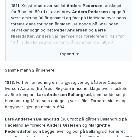
1811
. Krigsforhør over soldat
Anders Pedersen
, anklaget
for å ha tatt 50 rd ut av et brev.
Anders Pedersen
oppga å
være omkring 30 år gammel og født på Hadeland hvor hans
forelde døde for noen år siden. De bodde på Snellingen i
Jevnaker sogn og het
Peder Andersen
og
Berte
Nielsdatter
.
Anders
var hjemme hos foreldrene til han for
10 år siden lot seg verve for 10 år som han har uttjent
tilkommende 12/11. Ble antatt som postbud for 1 år siden.
Expand
Forhøret fortsttes på s. 323 og 325. Dom på s. 329 med
frifinnelse.
Samme mann 2 år senere:
Forsvaret, Generalauditøren, RA/RAFA-1772/F/Fg/Fgc/L0008:
Justitsprotokoller, 1803-1815, s. 316-317
1813
. Forhør i anledning en fra gjestgiver og båtfører Casper
Brukslenke for sidevisning:
Iversen Aaraas (fra Åros i Røyken) innsendt klage over musketer
https://www.digitalarkivet.no/rg10051101101162
av 8de kompani
Lars Andersen Ballangrud
, som hadde solgt
ham noe rug (3 td) som antagelig var stjålet. Forhøret sluttes og
1811
. Krigsforhør over musketer
Lars Andersen
som man
begynner igjen på neste s. 684.
antok å være delaktig i å ha fraranet bonden John Rolstad
fra Lesja noen penger.
Lars Andersen
(27) født på gården
Lars Andersen Ballangrud
(30), født på gården Ballangrud på
Ballangrud
i Jevnaker på Hadeland hvor hans foreldre
Hadeland av foreldre
Anders Gislesen
og
Margrethe
ennå lever. Har bestandig vært hjemme hos foreldrene til
Pedersdatter
som begge lever og bor på Ballangrud. Forhøret
han ble utskrevet til soldat for 6 år siden. Var med på siste