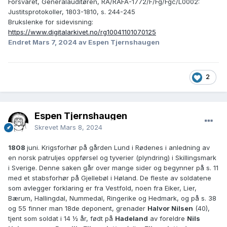
Forsvaret, Generalauditøren, RA/RAFA-1772/F/Fg/Fgc/L0002:
Justitsprotokoller, 1803-1810, s. 244-245
Brukslenke for sidevisning:
https://www.digitalarkivet.no/rg10041101070125
Endret
Mars 7, 2024
av Espen Tjernshaugen
2
Espen Tjernshaugen
Skrevet
Mars 8, 2024
1808
juni. Krigsforhør på gården Lund i Rødenes i anledning av
en norsk patruljes oppførsel og tyverier (plyndring) i Skillingsmark
i Sverige. Denne saken går over mange sider og begynner på s. 11
med et stabsforhør på Gjellebøl i Høland. De fleste av soldatene
som avlegger forklaring er fra Vestfold, noen fra Eiker, Lier,
Bærum, Hallingdal, Nummedal, Ringerike og Hedmark, og på s. 38
og 55 finner man 18de deponent, grenader
Halvor Nilsen
(40),
tjent som soldat i 14 ½ år, født på
Hadeland
av foreldre
Nils