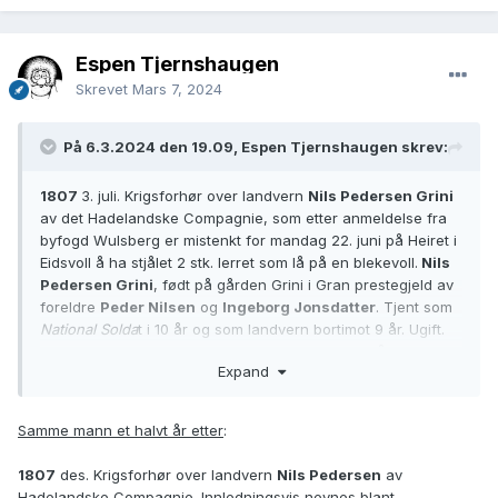
Espen Tjernshaugen
Skrevet
Mars 7, 2024
På 6.3.2024 den 19.09, Espen Tjernshaugen skrev:
1807
3. juli. Krigsforhør over landvern
Nils Pedersen Grini
av det Hadelandske Compagnie, som etter anmeldelse fra
byfogd Wulsberg er mistenkt for mandag 22. juni på Heiret i
Eidsvoll å ha stjålet 2 stk. lerret som lå på en blekevoll.
Nils
Pedersen Grini
, født på gården Grini i Gran prestegjeld av
foreldre
Peder Nilsen
og
Ingeborg Jonsdatter
. Tjent som
National Solda
t i 10 år og som landvern bortimot 9 år. Ugift.
Har oppholdt seg i Hurdal prestegjeld de siste 7 år hvor han
Expand
har fast dagarbeid. Dom på s. 212 hvor han for 1. gangs
tyveri idømmes 4 ganger spissrot mellom 200 mann.
Samme mann et halvt år etter
:
Forsvaret, Generalauditøren, RA/RAFA-1772/F/Fg/Fgc/L0002:
Justitsprotokoller, 1803-1810, s. 210-211
1807
des. Krigsforhør over landvern
Nils Pedersen
av
Brukslenke for sidevisning:
Hadelandske Compagnie. Innledningsvis nevnes blant