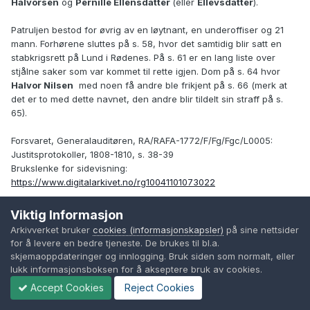
Halvorsen
og
Pernille Ellensdatter
(eller
Ellevsdatter
).
Patruljen bestod for øvrig av en løytnant, en underoffiser og 21
mann. Forhørene sluttes på s. 58, hvor det samtidig blir satt en
stabkrigsrett på Lund i Rødenes. På s. 61 er en lang liste over
stjålne saker som var kommet til rette igjen. Dom på s. 64 hvor
Halvor Nilsen
med noen få andre ble frikjent på s. 66 (merk at
det er to med dette navnet, den andre blir tildelt sin straff på s.
65).
Forsvaret, Generalauditøren, RA/RAFA-1772/F/Fg/Fgc/L0005:
Justitsprotokoller, 1808-1810, s. 38-39
Brukslenke for sidevisning:
https://www.digitalarkivet.no/rg10041101073022
1809
31. april. Krigsforhør over landvern
Peder Andersen
av
Viktig Informasjon
Hadelandske Compagnie som var anmeldt for å ha stjålet og
Arkivverket bruker
cookies (informasjonskapsler)
på sine nettsider
tjuvslaktet en sau tilhørende
Ole Larsen Grefsen i Jevnaker
.
for å levere en bedre tjeneste. De brukes til bl.a.
Peder Andersen
oppga å være født i
Jevnaker
av foreldre
skjemaoppdateringer og innlogging. Bruk siden som normalt, eller
Anders Tostenen
og
Gullaug Pedersdatter
, hadde tjent i 21 år
lukk informasjonsboksen for å akseptere bruk av cookies.
som soldat og landvern og hadde aldri vært straffet. Han ble dømt
Accept Cookies
Reject Cookies
til 4 ganger spissrot gjennom 200 mann og betale eieren 1 rd for
sauen.