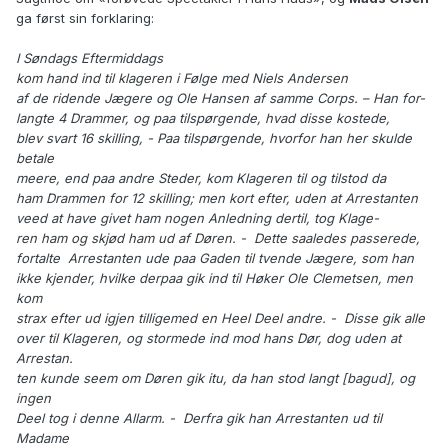
ga først sin forklaring:
I Søndags Eftermiddags
kom hand ind til klageren i Følge med Niels Andersen
af de ridende Jægere og Ole Hansen af samme Corps. – Han for-
langte 4 Drammer, og paa tilspørgende, hvad disse kostede,
blev svart 16 skilling, - Paa tilspørgende, hvorfor han her skulde
betale
meere, end paa andre Steder, kom Klageren til og tilstod da
ham Drammen for 12 skilling; men kort efter, uden at Arrestanten
veed at have givet ham nogen Anledning dertil, tog Klage-
ren ham og skjød ham ud af Døren. - Dette saaledes passerede,
fortalte Arrestanten ude paa Gaden til tvende Jægere, som han
ikke kjender, hvilke derpaa gik ind til Høker Ole Clemetsen, men
kom
strax efter ud igjen tilligemed en Heel Deel andre. - Disse gik alle
over til Klageren, og stormede ind mod hans Dør, dog uden at
Arrestan.
ten kunde seem om Døren gik itu, da han stod langt [bagud], og
ingen
Deel tog i denne Allarm. - Derfra gik han Arrestanten ud til
Madame