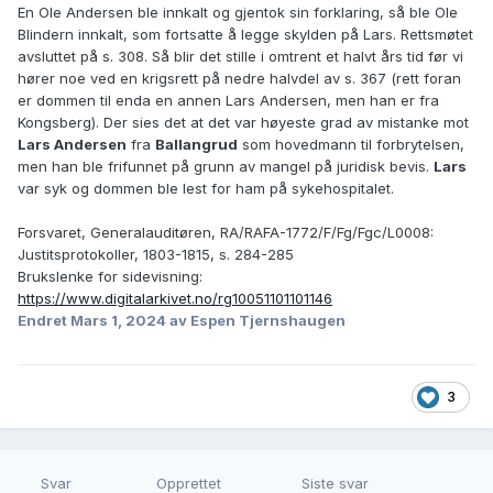
En Ole Andersen ble innkalt og gjentok sin forklaring, så ble Ole
Blindern innkalt, som fortsatte å legge skylden på Lars. Rettsmøtet
avsluttet på s. 308. Så blir det stille i omtrent et halvt års tid før vi
hører noe ved en krigsrett på nedre halvdel av s. 367 (rett foran
er dommen til enda en annen Lars Andersen, men han er fra
Kongsberg). Der sies det at det var høyeste grad av mistanke mot
Lars Andersen
fra
Ballangrud
som hovedmann til forbrytelsen,
men han ble frifunnet på grunn av mangel på juridisk bevis.
Lars
var syk og dommen ble lest for ham på sykehospitalet.
Forsvaret, Generalauditøren, RA/RAFA-1772/F/Fg/Fgc/L0008:
Justitsprotokoller, 1803-1815, s. 284-285
Brukslenke for sidevisning:
https://www.digitalarkivet.no/rg10051101101146
Endret
Mars 1, 2024
av Espen Tjernshaugen
3
Svar
Opprettet
Siste svar