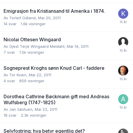
Emigrasjon fra Kristiansand til Amerika i 1874.
Av
Torleif Odland
,
Mai 20, 2011
14
svar
1.6k
visninger
Nicolai Ottesen Wingaard
Av
Gjest Terje Wingaard Meldahl
,
Mai 14, 2011
7
svar
1.5k
visninger
Sogneprest Kroghs sønn Knud Carl - faddere
Av
Tor Kvien
,
Mai 22, 2011
4
svar
859
visninger
Dorothea Cathrine Bøckmann gift med Andreas
Wulfsberg (1747-1825)
Av
Jan Søstuen
,
Mai 22, 2011
18
svar
2.3k
visninger
Selvfostring; hva betyr egentlig det?