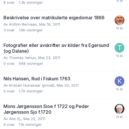
8
svar
1.3k
visninger
Beskrivelse over matrikulerte eigedomar 1866
Av
Anfinn Bernaas
,
Mai 19, 2011
3
svar
1.6k
visninger
Fotografier eller avskrifter av kilder fra Egersund
(og Dalane)
Av
Thomas Vehus
,
Mai 23, 2011
0
svar
648
visninger
Nils Hansen, Rud i Fiskum 1763
Av
Kristian Hunskaar (privat)
,
Mai 20, 2011
5
svar
1.7k
visninger
Mons Jørgensson Sioe f 1722 og Peder
Jørgensson Sjo f.1720
Av
Atle Sj.
,
Mai 22, 2011
9
svar
1.1k
visninger