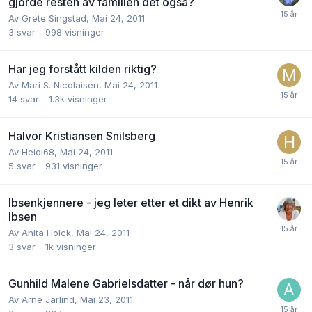
gjorde resten av familien det også?
Av
Grete Singstad
,
Mai 24, 2011
3
svar
998
visninger
Har jeg forstått kilden riktig?
Av
Mari S. Nicolaisen
,
Mai 24, 2011
14
svar
1.3k
visninger
Halvor Kristiansen Snilsberg
Av
Heidi68
,
Mai 24, 2011
5
svar
931
visninger
Ibsenkjennere - jeg leter etter et dikt av Henrik
Ibsen
Av
Anita Holck
,
Mai 24, 2011
3
svar
1k
visninger
Gunhild Malene Gabrielsdatter - når dør hun?
Av
Arne Jarlind
,
Mai 23, 2011