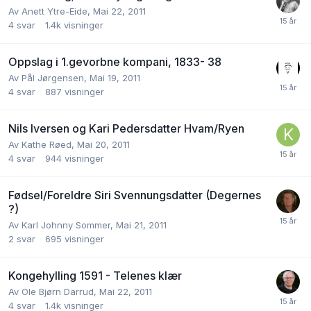
Av
Anett Ytre-Eide
,
Mai 22, 2011
4
svar
1.4k
visninger
Oppslag i 1.gevorbne kompani, 1833- 38
Av
Pål Jørgensen
,
Mai 19, 2011
4
svar
887
visninger
Nils Iversen og Kari Pedersdatter Hvam/Ryen
Av
Kathe Røed
,
Mai 20, 2011
4
svar
944
visninger
Fødsel/Foreldre Siri Svennungsdatter (Degernes
?)
Av
Karl Johnny Sommer
,
Mai 21, 2011
2
svar
695
visninger
Kongehylling 1591 - Telenes klær
Av
Ole Bjørn Darrud
,
Mai 22, 2011
4
svar
1.4k
visninger