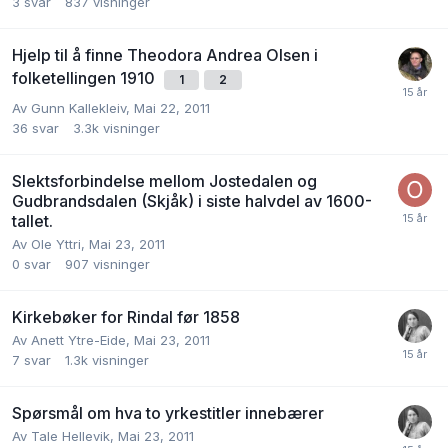
3
svar
837
visninger
Hjelp til å finne Theodora Andrea Olsen i
folketellingen 1910
1
2
Av
Gunn Kallekleiv
,
Mai 22, 2011
36
svar
3.3k
visninger
Slektsforbindelse mellom Jostedalen og
Gudbrandsdalen (Skjåk) i siste halvdel av 1600-
tallet.
Av
Ole Yttri
,
Mai 23, 2011
0
svar
907
visninger
Kirkebøker for Rindal før 1858
Av
Anett Ytre-Eide
,
Mai 23, 2011
7
svar
1.3k
visninger
Spørsmål om hva to yrkestitler innebærer
Av
Tale Hellevik
,
Mai 23, 2011