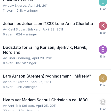
Av
Leiv Skjerve
,
April 24, 2011
11
svar
2.8k
visninger
Johannes Johansson f1838 kone Anna Charlotta
Av
Kjetil Sigvart Eidskard
,
April 28, 2011
0
svar
624
visninger
Dødsdato for Erling Karlsen, Bjerkvik, Narvik,
Nordland
Av
Einar Grøneng
,
April 28, 2011
0
svar
851
visninger
Lars Arnson (Arenten) rydningsmann i Målselv?
Av
Knut Skorpen
,
April 26, 2011
4
svar
1.2k
visninger
Hvem var Madam Schou i Christiania ca. 1830
Av
Arnt-Erik Selliaas
,
April 25, 2011
22
svar
2.3k
visninger