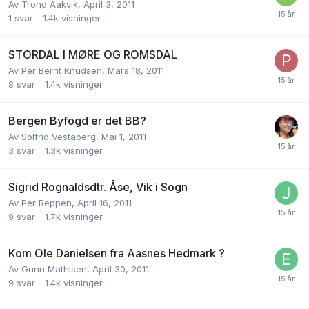
Av
Trond Aakvik
,
April 3, 2011
1
svar
1.4k
visninger
STORDAL I MØRE OG ROMSDAL
Av
Per Bernt Knudsen
,
Mars 18, 2011
8
svar
1.4k
visninger
Bergen Byfogd er det BB?
Av
Solfrid Vestaberg
,
Mai 1, 2011
3
svar
1.3k
visninger
Sigrid Rognaldsdtr. Åse, Vik i Sogn
Av
Per Reppen
,
April 16, 2011
9
svar
1.7k
visninger
Kom Ole Danielsen fra Aasnes Hedmark ?
Av
Gunn Mathisen
,
April 30, 2011
9
svar
1.4k
visninger