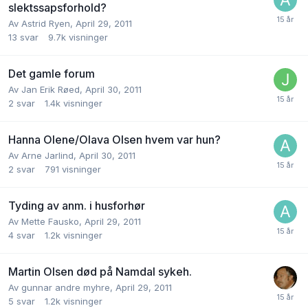
slektssapsforhold?
Av
Astrid Ryen
,
April 29, 2011
13
svar
9.7k
visninger
Det gamle forum
Av
Jan Erik Røed
,
April 30, 2011
2
svar
1.4k
visninger
Hanna Olene/Olava Olsen hvem var hun?
Av
Arne Jarlind
,
April 30, 2011
2
svar
791
visninger
Tyding av anm. i husforhør
Av
Mette Fausko
,
April 29, 2011
4
svar
1.2k
visninger
Martin Olsen død på Namdal sykeh.
Av
gunnar andre myhre
,
April 29, 2011
5
svar
1.2k
visninger