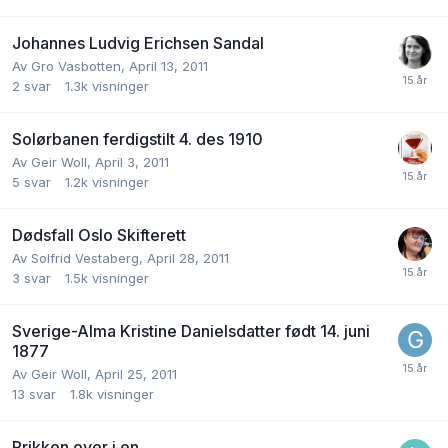
Johannes Ludvig Erichsen Sandal
Av
Gro Vasbotten
,
April 13, 2011
2
svar
1.3k
visninger
Solørbanen ferdigstilt 4. des 1910
Av
Geir Woll
,
April 3, 2011
5
svar
1.2k
visninger
Dødsfall Oslo Skifterett
Av
Solfrid Vestaberg
,
April 28, 2011
3
svar
1.5k
visninger
Sverige-Alma Kristine Danielsdatter født 14. juni
1877
Av
Geir Woll
,
April 25, 2011
13
svar
1.8k
visninger
Prikken over i.en