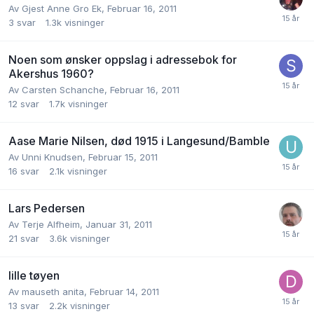
Av
Gjest Anne Gro Ek
,
Februar 16, 2011
3
svar
1.3k
visninger
Noen som ønsker oppslag i adressebok for
Akershus 1960?
Av
Carsten Schanche
,
Februar 16, 2011
12
svar
1.7k
visninger
Aase Marie Nilsen, død 1915 i Langesund/Bamble
Av
Unni Knudsen
,
Februar 15, 2011
16
svar
2.1k
visninger
Lars Pedersen
Av
Terje Alfheim
,
Januar 31, 2011
21
svar
3.6k
visninger
lille tøyen
Av
mauseth anita
,
Februar 14, 2011
13
svar
2.2k
visninger