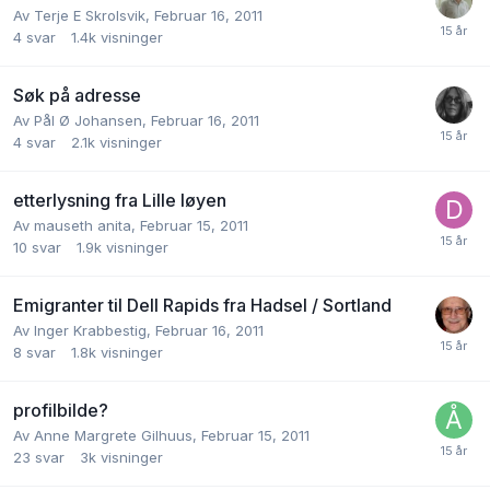
Av
Terje E Skrolsvik
,
Februar 16, 2011
4
svar
1.4k
visninger
Søk på adresse
Av
Pål Ø Johansen
,
Februar 16, 2011
4
svar
2.1k
visninger
etterlysning fra Lille Iøyen
Av
mauseth anita
,
Februar 15, 2011
10
svar
1.9k
visninger
Emigranter til Dell Rapids fra Hadsel / Sortland
Av
Inger Krabbestig
,
Februar 16, 2011
8
svar
1.8k
visninger
profilbilde?
Av
Anne Margrete Gilhuus
,
Februar 15, 2011
23
svar
3k
visninger