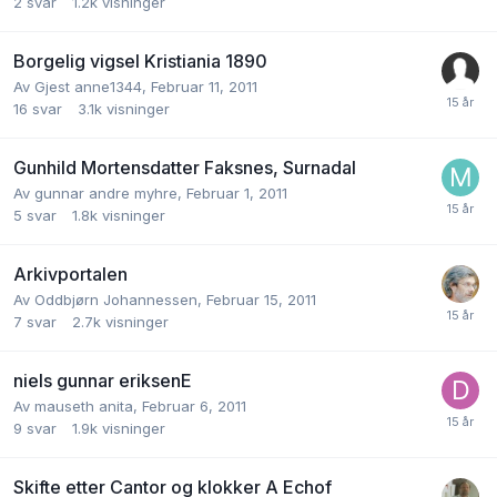
2
svar
1.2k
visninger
Borgelig vigsel Kristiania 1890
Av
Gjest anne1344
,
Februar 11, 2011
16
svar
3.1k
visninger
Gunhild Mortensdatter Faksnes, Surnadal
Av
gunnar andre myhre
,
Februar 1, 2011
5
svar
1.8k
visninger
Arkivportalen
Av
Oddbjørn Johannessen
,
Februar 15, 2011
7
svar
2.7k
visninger
niels gunnar eriksenE
Av
mauseth anita
,
Februar 6, 2011
9
svar
1.9k
visninger
Skifte etter Cantor og klokker A Echof