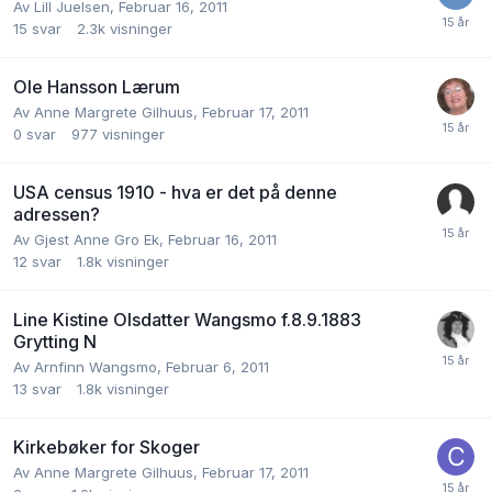
Av
Lill Juelsen
,
Februar 16, 2011
15
svar
2.3k
visninger
Ole Hansson Lærum
Av
Anne Margrete Gilhuus
,
Februar 17, 2011
0
svar
977
visninger
USA census 1910 - hva er det på denne
adressen?
Av
Gjest Anne Gro Ek
,
Februar 16, 2011
12
svar
1.8k
visninger
Line Kistine Olsdatter Wangsmo f.8.9.1883
Grytting N
Av
Arnfinn Wangsmo
,
Februar 6, 2011
13
svar
1.8k
visninger
Kirkebøker for Skoger
Av
Anne Margrete Gilhuus
,
Februar 17, 2011