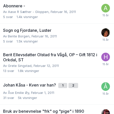
Abonnere -
Av
Aase R Sæther - Gloppen
,
Februar 16, 2011
5
svar
1.4k
visninger
Sogn og Fjordane, Luster
Av
Bente Borgen
,
Februar 16, 2011
5
svar
1.5k
visninger
Berit Ellevsdatter Olstad fra Vågå, OP – Gift 1812 i
Orkdal, ST
Av
Grete Singstad
,
Februar 12, 2011
13
svar
1.8k
visninger
Johan Kåsa - Kven var han?
1
2
Av
Åse Emilie Øy
,
Februar 1, 2011
31
svar
5k
visninger
Bruk av benevnelse "frk" og "pige" i 1890