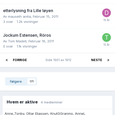
etterlysning fra Lille Iøyen
Av
mauseth anita
,
Februar 15, 2011
3
svar
1.2k
visninger
Jockum Estensen, Röros
Av
Tom Madell
,
Februar 16, 2011
0
svar
1.1k
visninger
FORRIGE
Side 1901 av 1912
NESTE
Følgere
171
Hvem er aktive
4 medlemmer
Anne_Tonby
Ottar Eliassen
KnutGGranmo
AnneL