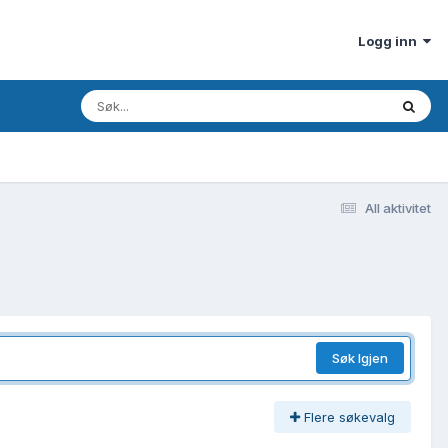
Logg inn
All aktivitet
Søk Igjen
Flere søkevalg