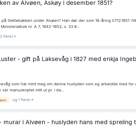
ken av Alvøen, Askøy i desember 1851?
 på Slettebakken under Alvøen? Han dør der som 18-åring 07.12.1851: ht
sterialbok nr. A 7, 1842-1852, s. 33 B...
2 flere)
uster - gift på Laksevåg i 1827 med enkja Ingeb
aksevåg som har mint meg om denne huslyden som eg arbeidde med for om
ser manuskriptet mitt ut pr. i da...
og 1 flere)
vøen
r - murar i Alvøen - huslyden hans med spreiing 