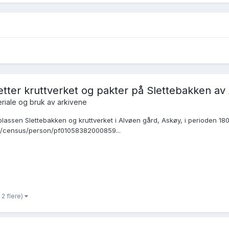
etter kruttverket og pakter på Slettebakken av
riale og bruk av arkivene
 plassen Slettebakken og kruttverket i Alvøen gård, Askøy, i perioden 1
no/census/person/pf01058382000859...
 2 flere)