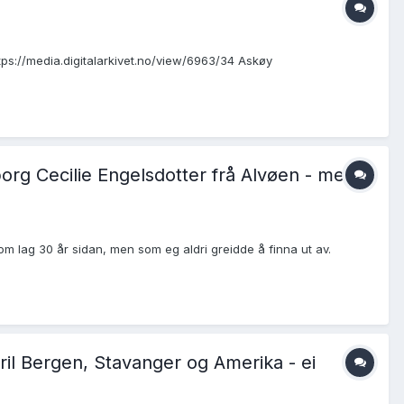
tps://media.digitalarkivet.no/view/6963/34 Askøy
org Cecilie Engelsdotter frå Alvøen - men
 lag 30 år sidan, men som eg aldri greidde å finna ut av.
tril Bergen, Stavanger og Amerika - ei