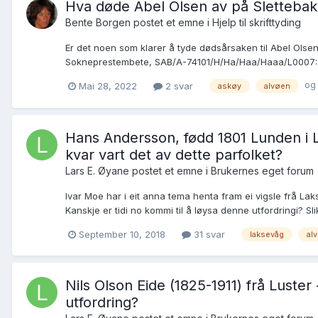
Hva døde Abel Olsen av på Slettebak
Bente Borgen postet et emne i
Hjelp til skrifttyding
Er det noen som klarer å tyde dødsårsaken til Abel Olsen
Sokneprestembete, SAB/A-74101/H/Ha/Haa/Haaa/L0007: Mini
og 
Mai 28, 2022
2 svar
askøy
alvøen
Hans Andersson, fødd 1801 Lunden i L
kvar vart det av dette parfolket?
Lars E. Øyane postet et emne i
Brukernes eget forum
Ivar Moe har i eit anna tema henta fram ei vigsle frå L
Kanskje er tidi no kommi til å løysa denne utfordringi? Slik 
September 10, 2018
31 svar
laksevåg
al
Nils Olson Eide (1825-1911) frå Luste
utfordring?