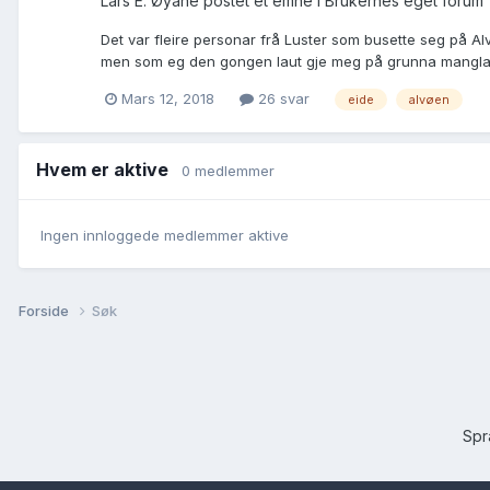
Lars E. Øyane postet et emne i
Brukernes eget forum
Det var fleire personar frå Luster som busette seg på A
men som eg den gongen laut gje meg på grunna manglande 
Mars 12, 2018
26 svar
eide
alvøen
Hvem er aktive
0 medlemmer
Ingen innloggede medlemmer aktive
Forside
Søk
Sp