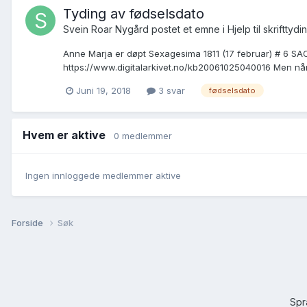
Tyding av fødselsdato
Svein Roar Nygård postet et emne i
Hjelp til skrifttydi
Anne Marja er døpt Sexagesima 1811 (17 februar) # 6 SAO, 
https://www.digitalarkivet.no/kb20061025040016 Men når 
Juni 19, 2018
3 svar
fødselsdato
Hvem er aktive
0 medlemmer
Ingen innloggede medlemmer aktive
Forside
Søk
Sp