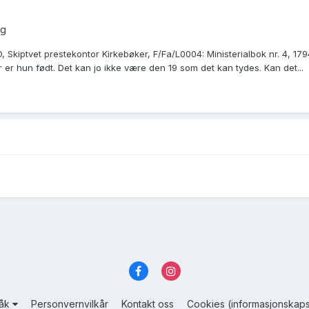
ng
Skiptvet prestekontor Kirkebøker, F/Fa/L0004: Ministerialbok nr. 4, 1794
er hun født. Det kan jo ikke være den 19 som det kan tydes. Kan det...
råk
Personvernvilkår
Kontakt oss
Cookies (informasjonskaps