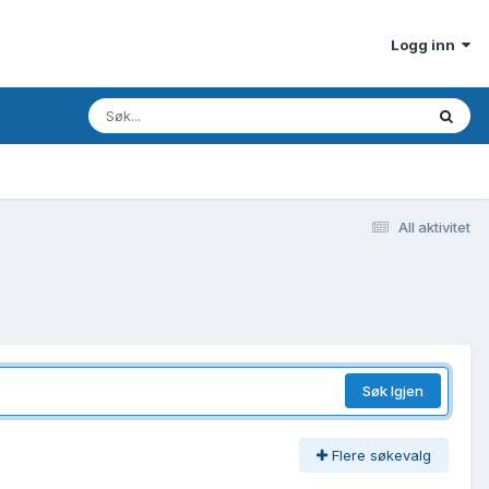
Logg inn
All aktivitet
Søk Igjen
Flere søkevalg