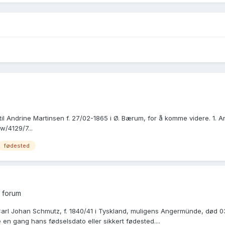
til Andrine Martinsen f. 27/02-1865 i Ø. Bærum, for å komme videre. 1. A
w/4129/7...
fødested
 forum
 Carl Johan Schmutz, f. 1840/41 i Tyskland, muligens Angermünde, død 03
 en gang hans fødselsdato eller sikkert fødested....