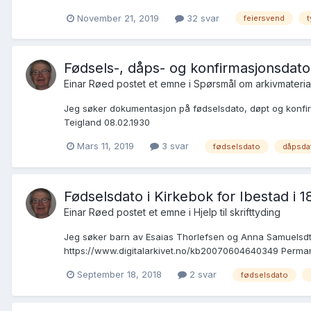
November 21, 2019
32 svar
feiersvend
t
Fødsels-, dåps- og konfirmasjonsdato
Einar Røed postet et emne i
Spørsmål om arkivmateria
Jeg søker dokumentasjon på fødselsdato, døpt og konfirme
Teigland 08.02.1930
Mars 11, 2019
3 svar
fødselsdato
dåpsda
Fødselsdato i Kirkebok for Ibestad i 1
Einar Røed postet et emne i
Hjelp til skrifttyding
Jeg søker barn av Esaias Thorlefsen og Anna Samuelsdtr i
https://www.digitalarkivet.no/kb20070604640349 Permanen
September 18, 2018
2 svar
fødselsdato