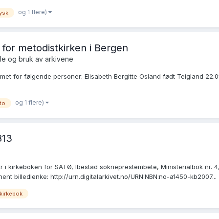
og 1 flere)
ysk
 for metodistkirken i Bergen
le og bruk av arkivene
t for følgende personer: Elisabeth Bergitte Osland født Teigland 22.01.
og 1 flere)
to
813
 kirkeboken for SATØ, Ibestad sokneprestembete, Ministerialbok nr. 4, 
t billedlenke: http://urn.digitalarkivet.no/URN:NBN:no-a1450-kb2007...
kirkebok