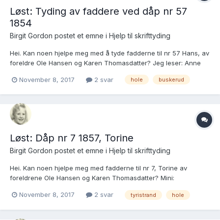
Løst: Tyding av faddere ved dåp nr 57
1854
Birgit Gordon postet et emne i
Hjelp til skrifttyding
Hei. Kan noen hjelpe meg med å tyde fadderne til nr 57 Hans, av
foreldre Ole Hansen og Karen Thomasdatter? Jeg leser: Anne
Opsahl, Ingeb?? ????, Berthe Marie ???, ??? Hansen(?), Hans
November 8, 2017
2 svar
hole
buskerud
Thomassen(?), ??? Mini:
https://media.digitalarkivet.no/kb20051116030706 Klokker:
https:/...
Løst: Dåp nr 7 1857, Torine
Birgit Gordon postet et emne i
Hjelp til skrifttyding
Hei. Kan noen hjelpe meg med fadderne til nr 7, Torine av
foreldrene Ole Hansen og Karen Thomasdatter? Mini:
https://media.digitalarkivet.no/kb20051116030804 Klokker:
November 8, 2017
2 svar
tyristrand
hole
https://media.digitalarkivet.no/kb20070313630472 Mvh Birgit
Gordon