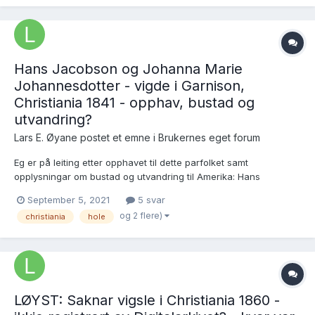
Men Guri Engebretsdatter giftet si 1919 eg med en Knut...
Hans Jacobson og Johanna Marie
Johannesdotter - vigde i Garnison,
Christiania 1841 - opphav, bustad og
utvandring?
Lars E. Øyane postet et emne i
Brukernes eget forum
Eg er på leiting etter opphavet til dette parfolket samt
opplysningar om bustad og utvandring til Amerika: Hans
Jacobson Langebo, fødd i Hole, og Johanne Marie
September 5, 2021
5 svar
Johannesdotter, f. i Christiania - vigde i Garnison, Christiania
og 2 flere)
christiania
hole
29.4.1841: https://www.digitalarkivet.no/view/327/pv000000...
LØYST: Saknar vigsle i Christiania 1860 -