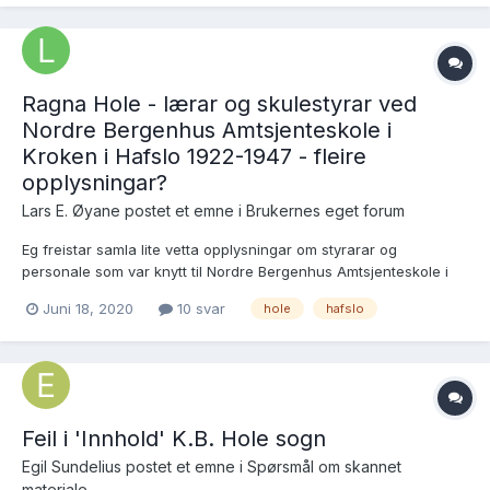
(oppgitt med fødested Frognøen) født...
Ragna Hole - lærar og skulestyrar ved
Nordre Bergenhus Amtsjenteskole i
Kroken i Hafslo 1922-1947 - fleire
opplysningar?
Lars E. Øyane postet et emne i
Brukernes eget forum
Eg freistar samla lite vetta opplysningar om styrarar og
personale som var knytt til Nordre Bergenhus Amtsjenteskole i
Munthehuset i Kroken i Hafslo 1897-1957, sidan kjend som
Juni 18, 2020
10 svar
hole
hafslo
husmorskulen i Kroken, og eg held fram med denne jenta: Ragna
Hole kom i 1922 som lærar...
Feil i 'Innhold' K.B. Hole sogn
Egil Sundelius postet et emne i
Spørsmål om skannet
materiale