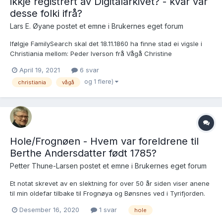
ikkje registrert av Digitalarkivet? - kvar var
desse folki ifrå?
Lars E. Øyane postet et emne i
Brukernes eget forum
Ifølgje FamilySearch skal det 18.11.1860 ha finne stad ei vigsle i
Christiania mellom: Peder Iverson frå Vågå Christine
Andersdotter frå Hole
April 19, 2021
6 svar
https://www.familysearch.org/ark:/61903/1:1:N7YZ-V96 Eg har
og 1 flere)
christiania
vågå
søkt i fleire retningar på Digitalarkivet, men finn ikkje...
Hole/Frognøen - Hvem var foreldrene til
Berthe Andersdatter født 1785?
Petter Thune-Larsen postet et emne i
Brukernes eget forum
Et notat skrevet av en slektning for over 50 år siden viser anene
til min oldefar tilbake til Frognøya og Bønsnes ved i Tyrifjorden.
Blant mine 2*tipp-oldeforeldre var Hans Christensen født i Hole
Desember 16, 2020
1 svar
hole
(Bønsnes?) i 1778 (døpt 23.8) og hans kone Berthe Andersdatter