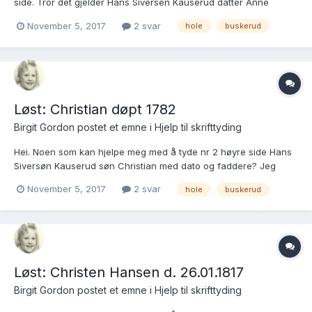
side. Tror det gjelder Hans Siversen Kauserud datter Anne
Maria, dato og faddere?
November 5, 2017
2 svar
hole
buskerud
https://media.digitalarkivet.no/kb20070313620582 Mvh Birgit
Gordon
Løst: Christian døpt 1782
Birgit Gordon postet et emne i
Hjelp til skrifttyding
Hei. Noen som kan hjelpe meg med å tyde nr 2 høyre side Hans
Siversøn Kauserud søn Christian med dato og faddere? Jeg
leser: Anders Johansøns, Opsahls kone Berte??, Anne Maria,
November 5, 2017
2 svar
hole
buskerud
Heiren, Mari Jensdtr, Horvi??, Jens Siverson??, Kauserud,
Gulbrand Thomason?? https://media.digitalar...
Løst: Christen Hansen d. 26.01.1817
Birgit Gordon postet et emne i
Hjelp til skrifttyding