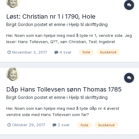
Løst: Christian nr 1 i 1790, Hole
Birgit Gordon postet et emne i
Hjelp til skrifttyding
Hei. Noen som kan hjelpe meg med å tyde nr 1, venstre side. Jeg
leser: Hans Tollevsen, Q??, søn Christian, Test: Ingebret
Johansen, Heiren, og kone Anne, Lisbeth Nilsdatter, Hejren,
November 3, 2017
4 svar
hole
buskerud
Maria Tomesdatter, Q??, Hans Andersen, ??, Jon Ingebretsen,
Kauserud. Dato og når introdusert forstår jeg ik...
Dåp Hans Tollevsen sønn Thomas 1785
Birgit Gordon postet et emne i
Hjelp til skrifttyding
Hei. Noen som kan hjelpe meg med å tyde dåp nr 4 øverst
venstre side med Hans Tollevsen som far?
https://media.digitalarkivet.no/kb20070313620574 Mvh Birgit
Oktober 29, 2017
2 svar
hole
buskerud
Gordon