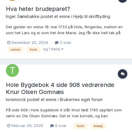
Hva heter brudeparet?
Inger Sælebakke postet et emne i
Hjelp til skrifttyding
Det gjelder en vielse 18. mai 1733 på Hole, Ringerike, mellom en
som het Lars og ei som het Ane Maria. Jeg får ikke helt tak på
etternavnene. Det står også en liten krusedull foran navnet til
Desember 20, 2024
3 svar
Lars som jeg er usikker på. Pussig nok er de heller ikke nevnt i
og 1 flere)
vielse
hole
rubrikken for forlovet, så vidt jeg kan se....
Hole Bygdebok 4 side 908 vedrørende
Knur Olsen Gomnæs
toremorck postet et emne i
Brukernes eget forum
På side 908 i Hole bygdebok 4 står Knut født 1795 oppført som
sønn av Ole Olsen Gomnæs. Det er nok korrekt, og kan
bekreftes av 1802 folketellingen. Men så står det videre at han
Februar 29, 2020
6 svar
hole
braag
giftet seg med Guri Engebretsdatter i 1819 og fikke flere barn.