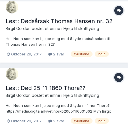
Løst: Dødsårsak Thomas Hansen nr. 32
Birgit Gordon postet et emne i
Hjelp til skrifttyding
Hei. Noen som kan hjelpe meg med å tyde dødsårsaken til
Thomas Hansen her nr 32?
https://media.digitalarkivet.no/kb20051116031038 Mvh Birgit
Oktober 29, 2017
2 svar
tyristrand
hole
Hansen
Løst: Død 25-11-1860 Thora??
Birgit Gordon postet et emne i
Hjelp til skrifttyding
Hei. Noen som kan hjelpe meg med å tyde nr 1 her Thore?
https://media.digitalarkivet.no/kb20051116031062 Mvh Birgit
Gordon
Oktober 29, 2017
2 svar
tyristrand
hole