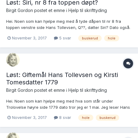
Løst: Siri, nr 8 fra toppen døpt?
Birgit Gordon postet et emne i
Hjelp til skrifttyding
Hei. Noen som kan hjelpe meg med å tyde dåpen til nr 8 fra
toppen venstre side Hans Tollevsen, Q??, datter Siri? Dato også.
https://media.digitalarkivet.no/kb20070313620560 Mvh Birgit
November 3, 2017
5 svar
buskerud
hole
Gordon
Løst: Giftemål Hans Tollevsen og Kirsti
Tomesdatter 1779
Birgit Gordon postet et emne i
Hjelp til skrifttyding
Hei. Noen som kan hjelpe meg med hva som står under
Trolovelse høyre side 1779 dato tror jeg er 1 mai. Jeg leser Hans
Tollevsen, Kauserud?? og Kirsti Tomesdtr ?? og ikke resten. Rett
November 3, 2017
8 svar
hole
buskerud
ved siden av med dato 11 nov står ægteviede Hans Tollevsen og
Kirsti Tomesdatter. https://media...