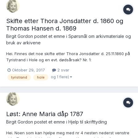
Skifte etter Thora Jonsdatter d. 1860 og
Thomas Hansen d. 1869
Birgit Gordon postet et emne i
Spørsmål om arkivmateriale og
bruk av arkivene
Hei. Finnes det noe skifte etter Thora Jonsdatter d. 25.11.1860 på
Tyristrand i Hole og en evt. dødsårsak? Nr. 1:
https://media.digitalarkivet.no/kb20051116031062 Finnes det noe
Oktober 29, 2017
2 svar
skifte etter Thomas Hansen d. 20.05.1869 på Tyristrand i Hole og
og 1 flere)
tyristrand
hole
en evt. dødsårsak? Nr. 32: htt...
Løst: Anne Maria dåp 1787
Birgit Gordon postet et emne i
Hjelp til skrifttyding
Hei. Noen som kan hjelpe meg med nr 4 nesten nederst venstre