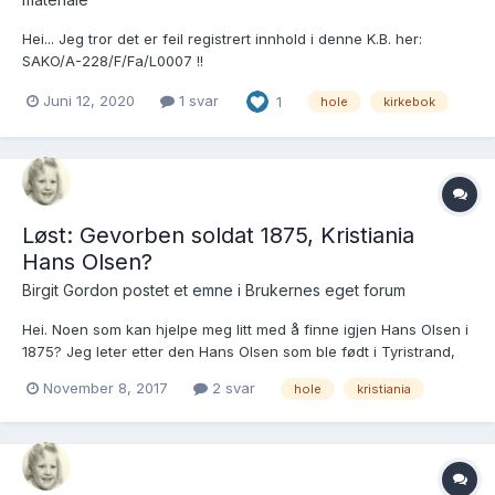
Hei... Jeg tror det er feil registrert innhold i denne K.B. her:
SAKO/A-228/F/Fa/L0007 !!
SAKOhttps://www.digitalarkivet.no/kb20061101330480, Hole
Juni 12, 2020
1 svar
1
hole
kirkebok
kirkebøker, F/Fa/L0007: Ministerialbok nr. I 7, 1873-1877, s. 44
Fødte er i fra side nr: 5 og til og med side 44. Dette er B...
Løst: Gevorben soldat 1875, Kristiania
Hans Olsen?
Birgit Gordon postet et emne i
Brukernes eget forum
Hei. Noen som kan hjelpe meg litt med å finne igjen Hans Olsen i
1875? Jeg leter etter den Hans Olsen som ble født i Tyristrand,
Hole, i 1854, nr. 57:
November 8, 2017
2 svar
hole
kristiania
https://media.digitalarkivet.no/kb20051116030706 av foreldre Ole
Hansen og Karen Thomasdatter. Jeg finner han igjen i 1865,
hvor han bor...