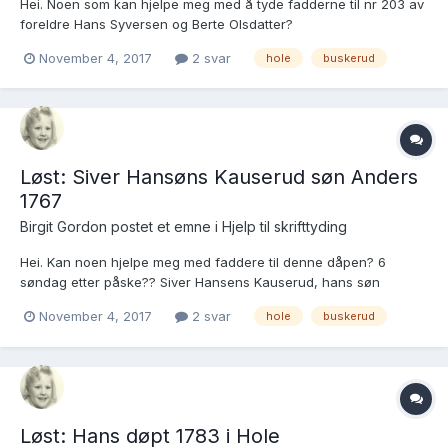
Hei. Noen som kan hjelpe meg med å tyde fadderne til nr 203 av
foreldre Hans Syversen og Berte Olsdatter?
https://media.digitalarkivet.no/kb20070313640019 Mvh Birgit
November 4, 2017
2 svar
hole
buskerud
Hansen
Løst: Siver Hansøns Kauserud søn Anders
1767
Birgit Gordon postet et emne i
Hjelp til skrifttyding
Hei. Kan noen hjelpe meg med faddere til denne dåpen? 6
søndag etter påske?? Siver Hansens Kauserud, hans søn
Anders, fadd: Ole ??? kone Gunil, Halvor ??? kone Sara, Ragne
November 4, 2017
2 svar
hole
buskerud
Olsdtr, Opsahl, Henric Torchildsøn, Piokerud, Joen Ingebrektsøn,
Kauserud https://media.digitalarkivet.no/kb20...
Løst: Hans døpt 1783 i Hole