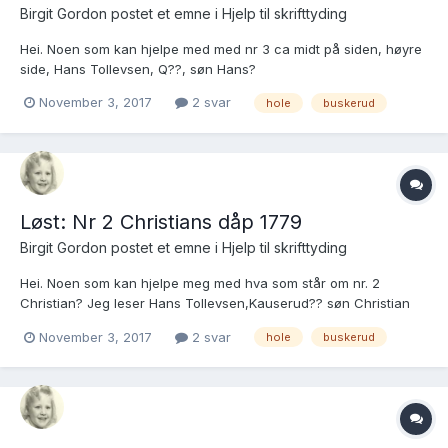
Birgit Gordon postet et emne i
Hjelp til skrifttyding
Hei. Noen som kan hjelpe med med nr 3 ca midt på siden, høyre
side, Hans Tollevsen, Q??, søn Hans?
https://media.digitalarkivet.no/kb20070313620566 Mvh Birgit
November 3, 2017
2 svar
hole
buskerud
Gordon
Løst: Nr 2 Christians dåp 1779
Birgit Gordon postet et emne i
Hjelp til skrifttyding
Hei. Noen som kan hjelpe meg med hva som står om nr. 2
Christian? Jeg leser Hans Tollevsen,Kauserud?? søn Christian
og der stopper det opp.
November 3, 2017
2 svar
hole
buskerud
https://media.digitalarkivet.no/kb20070313620556 Mvh Birgit
Gordon