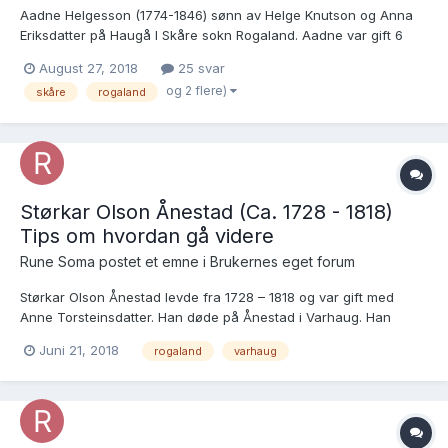
Aadne Helgesson (1774-1846) sønn av Helge Knutson og Anna
Eriksdatter på Haugå I Skåre sokn Rogaland. Aadne var gift 6
ganger. Jeg har funnet de 4 nyeste vielsene, men syns det er
August 27, 2018
25 svar
veldig vanskelig og lese den kirkeboka for de to vielsene som
og 2 flere)
skåre
rogaland
mangler Her er kirkeboka for...
Størkar Olson Ånestad (Ca. 1728 - 1818)
Tips om hvordan gå videre
Rune Soma postet et emne i
Brukernes eget forum
Størkar Olson Ånestad levde fra 1728 – 1818 og var gift med
Anne Torsteinsdatter. Han døde på Ånestad i Varhaug. Han
hadde barna Anna (1762), Barbro (1764), Ola (1767) , Anna
Juni 21, 2018
rogaland
varhaug
(1768), Torstein (1775) og Guri (1777) Størkar hadde tatt over
prestegods på Ånestad i 1757, økt størrelse i 1778. E...