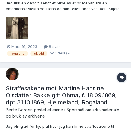
Jeg fikk en gang tilsendt et bilde av et brudepar, fra en
amerikansk slektning. Hans og min felles aner var født i Skjold,
Rogaland i 1812 og 1818. Min slektning vet ikke hvem brudeparet
er, bare at de var norske og gift i Norge. Bildet ble sin tid sendt til
Amerika. Vi har ikke kl...
Mars 16, 2023
8 svar
og 1 flere)
rogaland
skjold
Straffesakene mot Martine Hansine
Olsdatter Bakke gift Ohma, f. 18.09.1869,
dpt 31.10.1869, Hjelmeland, Rogaland
Bente Borgen postet et emne i
Spørsmål om arkivmateriale
og bruk av arkivene
Jeg blir glad for hjelp til hvor jeg kan finne straffesakene til