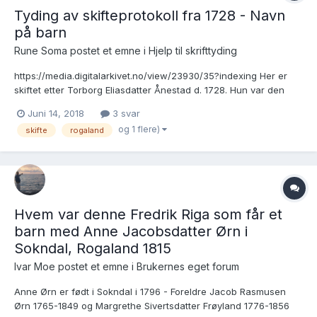
Tyding av skifteprotokoll fra 1728 - Navn
på barn
Rune Soma postet et emne i
Hjelp til skrifttyding
https://media.digitalarkivet.no/view/23930/35?indexing Her er
skiftet etter Torborg Eliasdatter Ånestad d. 1728. Hun var den
andre kona til Ola Ellingson Ånestad d 1737. Jeg finner hans
Juni 14, 2018
3 svar
navn i protokollen. De hadde barna Ingeborg (f. 1720) og Berit (f.
og 1 flere)
skifte
rogaland
1723). Jeg finner også di...
Hvem var denne Fredrik Riga som får et
barn med Anne Jacobsdatter Ørn i
Sokndal, Rogaland 1815
Ivar Moe postet et emne i
Brukernes eget forum
Anne Ørn er født i Sokndal i 1796 - Foreldre Jacob Rasmusen
Ørn 1765-1849 og Margrethe Sivertsdatter Frøyland 1776-1856