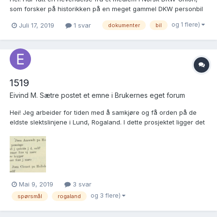
som forsker på historikken på en meget gammel DKW personbil
som gikk i Sandnes i 1935. Kjennemerket var L-5339, og eier var
og 1 flere)
Juli 17, 2019
1 svar
dokumenter
bil
Arne Øglænd. Dette kan leses ut fra Bilboken fra 1935. Vårt
medlem, og også vi andre i klubben er me...
1519
Eivind M. Sætre postet et emne i
Brukernes eget forum
Hei! Jeg arbeider for tiden med å samkjøre og få orden på de
eldste slektslinjene i Lund, Rogaland. I dette prosjektet ligger det
også inne en god del gårdshistorie. Gamle Lund Skipreide (som
strakte seg fra Åna-Sira til langt opp i Ryfylke-heiene) har en
nokså anonym tilværelse i de eld...
Mai 9, 2019
3 svar
og 3 flere)
spørsmål
rogaland