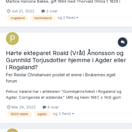
Martine Hansine Bakke, gift 1894 med Thorvald Ohma f. 1829 i
Stavanger. https://media.digitalarkivet.no/view/4434/237 Det kan
Juli 21, 2022
2 svar
se ut som om straffesakene mot henne begynte i 1892, og det
og 2 flere)
rogaland
hjelmeland
var for det meste tyverier...
Hørte ekteparet Roald (Vrål) Ånonsson og
Gunnhild Torjusdotter hjemme i Agder eller
i Rogaland?
Per Reidar Christiansen postet et emne i
Brukernes eget
forum
Petrus Valand har i artikkelen "Gunnbjørnsfolket i Rogaland og
Agder. Corrigenda et addenda." (Ætt og Heim 1967, s 143) gjort
oppmerksom på en dom fra 1670, hvor ekteparet Roald
Mai 26, 2022
4 svar
Ånonsson og Gunnhild Torjusdotter på rådstuen i Stavanger fikk
og 3 flere)
1600-tallet
agder
medhold i deres påstand om at Ola Bjørnsson Mydlands (i Sok...