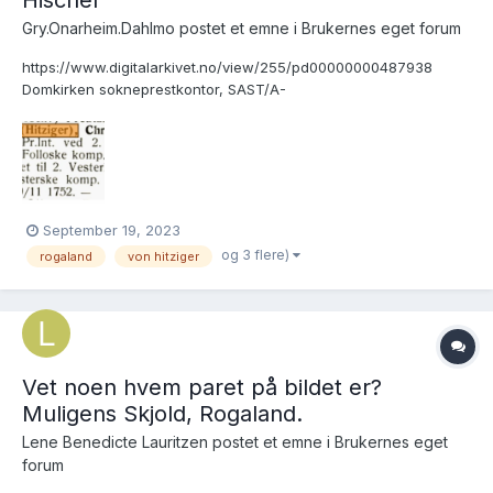
Gry.Onarheim.Dahlmo postet et emne i
Brukernes eget forum
https://www.digitalarkivet.no/view/255/pd00000000487938
Domkirken sokneprestkontor, SAST/A-
101812/001/30/30BB/L0003: Klokkerbok nr. B 3, 1733-1751, s. 149
Brukslenke for sidevisning:
https://www.digitalarkivet.no/kb20070104350192 Jeg finner ikke
mor eller datter i bygdebok...
September 19, 2023
og 3 flere)
rogaland
von hitziger
Vet noen hvem paret på bildet er?
Muligens Skjold, Rogaland.
Lene Benedicte Lauritzen postet et emne i
Brukernes eget
forum