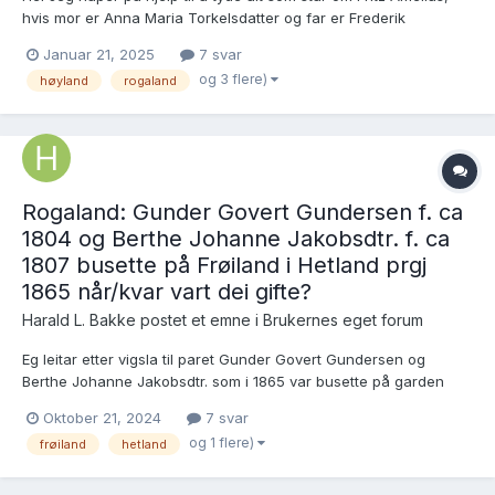
hvis mor er Anna Maria Torkelsdatter og far er Frederik
Krakenberg/Krakeberger/Krokeberg(er). Dåpen er innført på
Januar 21, 2025
7 svar
henholdsvis side 57 og 52, og løpenummer er 69 på begge.
og 3 flere)
høyland
rogaland
Klokkerbok: Høyland sokneprest...
Rogaland: Gunder Govert Gundersen f. ca
1804 og Berthe Johanne Jakobsdtr. f. ca
1807 busette på Frøiland i Hetland prgj
1865 når/kvar vart dei gifte?
Harald L. Bakke postet et emne i
Brukernes eget forum
Eg leitar etter vigsla til paret Gunder Govert Gundersen og
Berthe Johanne Jakobsdtr. som i 1865 var busette på garden
Frøiland i Hetland prgj, Rogaland. Berthe Johanne var fødd i
Oktober 21, 2024
7 svar
Bergen ca 1807 og eg leitar etter vigsla deira for å finne namnet
og 1 flere)
frøiland
hetland
på hennar far. Her er paret ved FT 1865 https:...