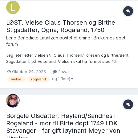
LØST. Vielse Claus Thorsen og Birthe
Stigsdatter, Ogna, Rogaland, 1750
Lene Benedicte Lauritzen postet et emne i
Brukernes eget
forum
Jeg leter etter vielsen til Claus Thorsen/Toresen og Birthe/Berit
Stigsdatter f. på Vetteland. Vielsen skal ha funnet sted 16.
september 1750 i følge FamilySearch, men jeg finner den ikke.
Oktober 24, 2023
2 svar
Noen som kan hjelpe meg å se?
og 1 flere)
vielse
rogaland
https://www.familysearch.org/ark:/61903/1:1:NW6N-YH4?
cid=fs_copy
Borgele Olsdatter, Høyland/Sandnes i
Rogaland - mor til Birte døpt 1749 i DK
Stavanger - far gift løytnant Meyer von
Hischer