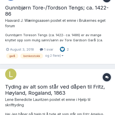
Gunnbjørn Tore-/Tordson Tengs; ca. 1422-
86
Haavard J. Wæringsaasen postet et emne i
Brukernes eget
forum
Gunnbjørn Toreson Tengs (ca. 1422- ca. 1486) er av mange
knyttet opp som mulig sønn/sønn av Tore Gardson Garå (ca.
1390-ca. 1450) og Ragnhild Eyvindsdotter. Det refereres da ofte
August 3, 2018
1 svar
2
til Forsandboka II s. 116 samt til boka "Lagmannsætta. Gard
Toreson Ætta fra Sør- Talgje i Rogaland". I samme står det im...
og 2 flere)
garå
benkestokk
Tyding av alt som står ved dåpen til Fritz,
Høyland, Rogaland, 1863
Lene Benedicte Lauritzen postet et emne i
Hjelp til
skrifttyding
Hei Jeg håper på hjelp til å tyde alt som står om Fritz Amelius,