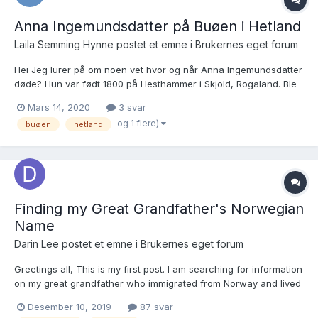
Anna Ingemundsdatter på Buøen i Hetland
Laila Semming Hynne postet et emne i
Brukernes eget forum
Hei Jeg lurer på om noen vet hvor og når Anna Ingemundsdatter
døde? Hun var født 1800 på Hesthammer i Skjold, Rogaland. Ble
gift med Tjærand Johannesen fra Etne, han døde 27/2 1874 på
Mars 14, 2020
3 svar
Buøen i Hetland, Rogaland. Anna bodde fremdeles på Buøen i
og 1 flere)
buøen
hetland
folketellingen 1875, sammen med sin ene...
Finding my Great Grandfather's Norwegian
Name
Darin Lee postet et emne i
Brukernes eget forum
Greetings all, This is my first post. I am searching for information
on my great grandfather who immigrated from Norway and lived
in the State of Iowa, USA most of his life. He married a fellow
Desember 10, 2019
87 svar
Norwegian (Sarah) who's family was also from Haugesund and