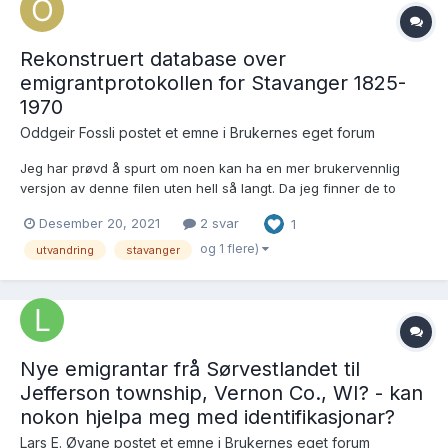
Rekonstruert database over
emigrantprotokollen for Stavanger 1825-
1970
Oddgeir Fossli postet et emne i
Brukernes eget forum
Jeg har prøvd å spurt om noen kan ha en mer brukervennlig
versjon av denne filen uten hell så langt. Da jeg finner de to
filene som ligger på DA vanskelig å jobbe med. Så tenkte jeg at
Desember 20, 2021
2 svar
1
her på forumet er det en stor kompetanse og kunnskap om så
mye, kanskje noen her har inform...
og 1 flere)
utvandring
stavanger
Nye emigrantar frå Sørvestlandet til
Jefferson township, Vernon Co., WI? - kan
nokon hjelpa meg med identifikasjonar?
Lars E. Øyane postet et emne i
Brukernes eget forum