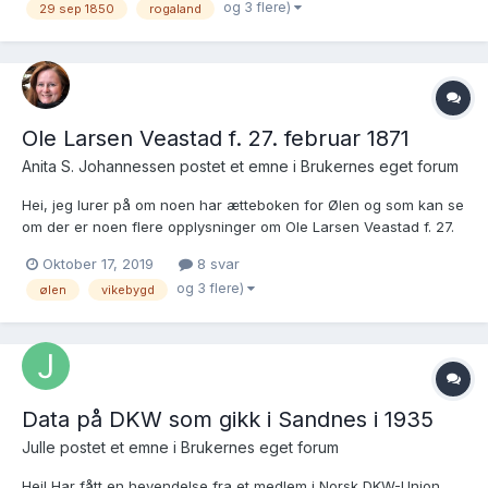
og 3 flere)
29 sep 1850
rogaland
they had 12 children. I am having troub...
Ole Larsen Veastad f. 27. februar 1871
Anita S. Johannessen postet et emne i
Brukernes eget forum
Hei, jeg lurer på om noen har ætteboken for Ølen og som kan se
om der er noen flere opplysninger om Ole Larsen Veastad f. 27.
februar 1871. Foreldre er Lars Knudsen f. 1825 i Ulvik? og Helga
Oktober 17, 2019
8 svar
Olsdatter f. 1827 i Fjeldberg. Ole Larsen er gift med Berta/Berthe
og 3 flere)
ølen
vikebygd
f. 20. sept. 1871 i Fjeldberg. Er også på...
Data på DKW som gikk i Sandnes i 1935
Julle postet et emne i
Brukernes eget forum
Hei! Har fått en hevendelse fra et medlem i Norsk DKW-Union,