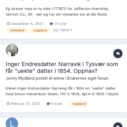
Eg strever med ei ny side i FT1870 for Jefferson township,
Vernon Co., WI - der eg har ein mistanke om at dei fleste
personane er utvandra frå Sørvestlandet. Den einaste eg har
Desember 4, 2021
31 svar
greidd å identifisera so langt, Gullik Olson, kom frå Helleland.
og 1 flere)
helleland
rogaland
Første kona hans, som var mor til dei eldste borni, var...
Inger Endresdatter Narravik i Tysvær som
får "uekte" datter i 1854. Opphav?
Jonny Mydland postet et emne i
Brukernes eget forum
Enken Inger Endresdatter Narrevig får i 1854 en "uekte" datter
med Simon Halvardsen Strøm, f.16-5-1835, dpt.4-6-1835 i Skjold.
Datteren er Elen Simonsdatter Husnes i Tysvær, f.15-6-1854,
Februar 21, 2021
8 svar
rogaland
«hjemmedøbt 8. Juli af Ole Sørens[?]en Kallekodt» og stf.16-7-
1854 i Tysvær. Ved datterens dåp er altså moren k...