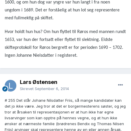
1600, og om hun dog var yngre var hun langt i fra noen
ungdom i 1689. Det er forståelig at hun lot seg representere
med fullmektig på skiftet.
Hvor holdt hun hus? Om hun flyttet til Røros med mannen rundt
1653, var hun der fortsatt eller flyttet til slektning. Eldste
skifteprotokoll for Røros bergrett er for perioden 1690 – 1702.
Ingen Johanne Nielsdatter i registeret.
Lars Østensen
Skrevet
September 6, 2014
# 255 Det står Johane Nilsdatter Friis, så mange kandidater kan
det jo ikke være. Jeg tror at det er borgermesterens søster, og jeg
tror at årsaken til representasjonen er at hun ikke har egne
livsarvinger som kan opptre på hennes vegne, og at hun ikke
ønsker at nærmeste familie (brødrenes Bendix og Thomas Nilsen
Friis) arvinger skal representere henne av en eller annen årsak.