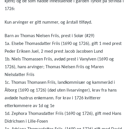
kjent) og de som hadde innestående i gården Tyholt på Strinda i
1726:
Kun arvinger er gitt nummer, og årstall tilføyd.
Barn av Thomas Nielsen Friis, prest i Solør (#29)
1a. Elsebe Thomasdatter Friis (1690 og 1726), gift 1 med prest
Peder Eriksen Juel, 2 med prest Jacob Jacobsen Lund
1b. Niels Thomassen Friis, avdød prest i Vanylven (1690 og
1726), hans arvinger; Thomas Nielsen Friis og Maren
Nielsdatter Friis
1c. Thomas Thomasen Friis, landkommisær og kammeråd i
Ålborg (1690 og 1726) (død uten livsarvinger), krav fra hans
avdøde hustrus enkemann. For krav i 1726 kvitterer
etterkommere av 1d og 1e
1d. Zephora Thomasdatter Friis (1690 og 1726), gift med Hans
Didrichsen i Lille-Fosen