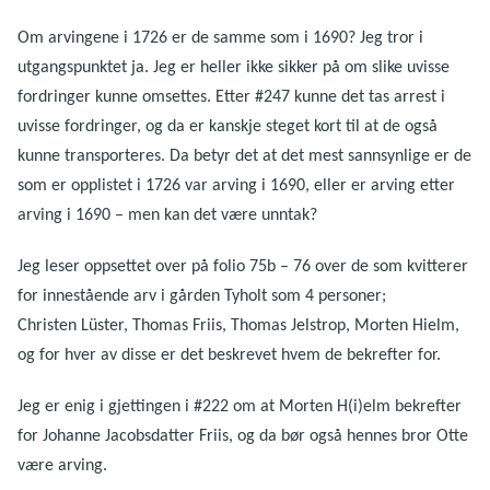
Om arvingene i 1726 er de samme som i 1690? Jeg tror i
utgangspunktet ja. Jeg er heller ikke sikker på om slike uvisse
fordringer kunne omsettes. Etter #247 kunne det tas arrest i
uvisse fordringer, og da er kanskje steget kort til at de også
kunne transporteres. Da betyr det at det mest sannsynlige er de
som er opplistet i 1726 var arving i 1690, eller er arving etter
arving i 1690 – men kan det være unntak?
Jeg leser oppsettet over på folio 75b – 76 over de som kvitterer
for innestående arv i gården Tyholt som 4 personer;
Christen Lüster, Thomas Friis, Thomas Jelstrop, Morten Hielm,
og for hver av disse er det beskrevet hvem de bekrefter for.
Jeg er enig i gjettingen i #222 om at Morten H(i)elm bekrefter
for Johanne Jacobsdatter Friis, og da bør også hennes bror Otte
være arving.