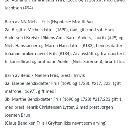
1e. Adriana Thomasdatter Friis, (1690 og 1726) gift med David
Jacobsen (#94)
Barn av NN Niels… Friis (Hypotese: Mor til 5a)
2a. Birgitte Michelsdatter (1690), død, gift med sal. Hans
Andersen i Breivik i Skiens Amt. Barn; Anders, Lauritz (#99) og
Niels Hanssønner og Maren Hansdatter (#183), hennes datter
Johanne bruker navnet Friis (#184). Arv avstått og transportert
til kanselliråd og amtmann Adeler (Niels Sørensen), bror til 5a.
Barn av Bendix Nielsen Friis, prest i Innvik
3a. Elsebe Bendixdatter Friis (1690 og 1728), #217, 223, (gift
matrone i 1697), gift med?
3b. Marthe Bendixdatter Friis (1690 og 1728) #217,223 gift 1
med prest Henrik Christensen Lyster, 2 med prest Jørgen
Joensen Brun
(Claus Bendixen Friis i Grytten ikke nevnt som arving)