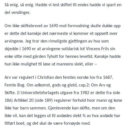
Så enig, så enig. Hadde vi lest skiftet til endes hadde vi spart en
del vendinger.
Om ikke skiftebrevet av 1690 mot formodning skulle dukke opp
er dette det kanskje det nærmeste vi kommer et oppsett over
arvingene. Jeg tror den rimeligste gjettingen av hva som
skjedde i 1690 er at arvingene solidarisk lot Vincens Friis sin
enke sitte med gården Tyholt for hennes levetid. Kanskje hadde
hun ikke mulighet til løse ut mannens slekt, eller –
Arv var regulert i Christian den femtes norske lov fra 1687,
Femte Bog. Om adkomst, gods og gield, cap.2: Om Arv og
Skifte. (I Universitetsforlagets utgave fra 1982 er dette fra side
186) Artikkel 20 (side 189) regulerer forhold hvor mann og kone
ikke har barn sammen. Gjenlevende kan skifte, men om den
ikke vil, kan det legges ut til avdødes slekt ¾ av hva avdøde har
tilført boet, og det skal de være fornøyde med.