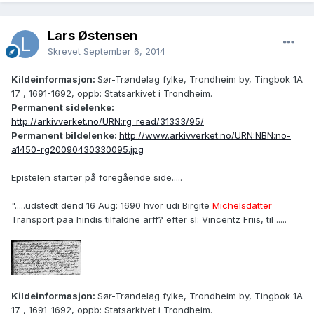
Lars Østensen
Skrevet
September 6, 2014
Kildeinformasjon:
Sør-Trøndelag fylke, Trondheim by, Tingbok 1A
17 , 1691-1692, oppb: Statsarkivet i Trondheim.
Permanent sidelenke:
http://arkivverket.no/URN:rg_read/31333/95/
Permanent bildelenke:
http://www.arkivverket.no/URN:NBN:no-
a1450-rg20090430330095.jpg
Epistelen starter på foregående side.....
".....udstedt dend 16 Aug: 1690 hvor udi Birgite
Michelsdatter
Transport paa hindis tilfaldne arff? efter sl: Vincentz Friis, til .....
Kildeinformasjon:
Sør-Trøndelag fylke, Trondheim by, Tingbok 1A
17 , 1691-1692, oppb: Statsarkivet i Trondheim.