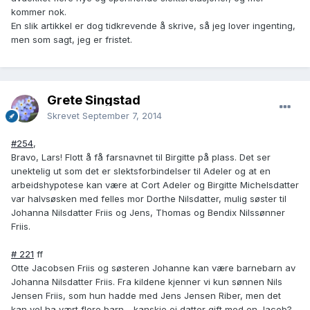
kommer nok.
En slik artikkel er dog tidkrevende å skrive, så jeg lover ingenting,
men som sagt, jeg er fristet.
Grete Singstad
Skrevet
September 7, 2014
#254
,
Bravo, Lars! Flott å få farsnavnet til Birgitte på plass. Det ser
unektelig ut som det er slektsforbindelser til Adeler og at en
arbeidshypotese kan være at Cort Adeler og Birgitte Michelsdatter
var halvsøsken med felles mor Dorthe Nilsdatter, mulig søster til
Johanna Nilsdatter Friis og Jens, Thomas og Bendix Nilssønner
Friis.
# 221
ff
Otte Jacobsen Friis og søsteren Johanne kan være barnebarn av
Johanna Nilsdatter Friis. Fra kildene kjenner vi kun sønnen Nils
Jensen Friis, som hun hadde med Jens Jensen Riber, men det
kan vel ha vært flere barn - kanskje ei datter gift med en Jacob?