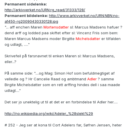
Permanent sidelenke:
http://arkivverket.no/URN:rg_read/31333/128/
Permanent bildelenke:
http://www.arkivverket.no/URN:NBN:no-
a1450-rg20090430330128.jpg
"... aff enchen Maren
Mortensdatter
sl: Marcus Madsens hafuer ?
dend arff og lodded paa skiftet efter sl: Vincenz Friis som bem:
Maren Marcus Madsens moder Birgitte
Michelsdatter
er tilfalden
og udlagt, ....."
Skrivefeil på farsnavnet til enken Maren sl: Marcus Madsens,
eller...?
På samme side: "....og Mag: Simon Hof som befuldmegtiget af
velledle og ? Hr Cancelie Raad og ambtmand
Adler
? samme
Birgite Michelsdatter som en rett arffing hindes dell i saa maade
udlagt...."
Det ser jo unektelig ut til at det er en forbindelse til Adler her.....
http://no.wikipedia.org/wiki/Adeler_%28slekt%29
# 252 - Jeg ser at kona til Cort Adelers far, Søfren Jensen, heter