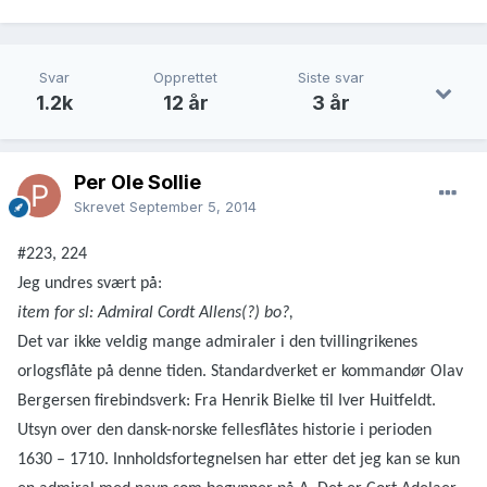
Svar
Opprettet
Siste svar
1.2k
12 år
3 år
Per Ole Sollie
Skrevet
September 5, 2014
#223, 224
Jeg undres svært på:
item for sl: Admiral Cordt Allens(?) bo?,
Det var ikke veldig mange admiraler i den tvillingrikenes
orlogsflåte på denne tiden. Standardverket er kommandør Olav
Bergersen firebindsverk: Fra Henrik Bielke til Iver Huitfeldt.
Utsyn over den dansk-norske fellesflåtes historie i perioden
1630 – 1710. Innholdsfortegnelsen har etter det jeg kan se kun