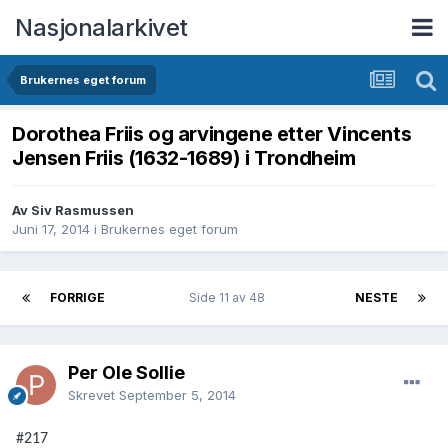
Nasjonalarkivet
Brukernes eget forum
Dorothea Friis og arvingene etter Vincents
Jensen Friis (1632-1689) i Trondheim
Av Siv Rasmussen
Juni 17, 2014
i
Brukernes eget forum
FORRIGE
Side 11 av 48
NESTE
Per Ole Sollie
Skrevet
September 5, 2014
#217