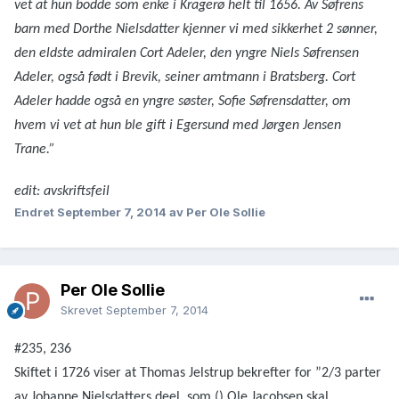
vet at hun bodde som enke i Kragerø helt til 1656. Av Søfrens
barn med Dorthe Nielsdatter kjenner vi med sikkerhet 2 sønner,
den eldste admiralen Cort Adeler, den yngre Niels Søfrensen
Adeler, også født i Brevik, seiner amtmann i Bratsberg. Cort
Adeler hadde også en yngre søster, Sofie Søfrensdatter, om
hvem vi vet at hun ble gift i Egersund med Jørgen Jensen
Trane.”
edit: avskriftsfeil
Endret
September 7, 2014
av Per Ole Sollie
Per Ole Sollie
Skrevet
September 7, 2014
#235, 236
Skiftet i 1726 viser at Thomas Jelstrup bekrefter for ”2/3 parter
av Johanne Nielsdatters deel, som () Ole Jacobsen skal