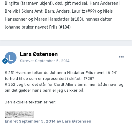
Birgitte (farsnavn ukjent), død, gift med sal. Hans Andersen i
Breivik i Skiens Amt. Barn; Anders, Lauritz (#99) og Niels
Hanssønner og Maren Hansdatter (#183), hennes datter
Johanne bruker navnet Friis (#184)
Lars Østensen
Skrevet
September 5, 2014
# 251 Hvordan tolker du Johanna Nilsdatter Friis nevnt i # 241 i
forhold til de som er representert i skiftet i 1726?
# 252 Jeg tror det står for Cordt Allens børn, men både navn og
om det gjelder hans børn er jeg usikker på.
Den aktuelle teksten er her:
Endret
September 5, 2014
av Lars Østensen