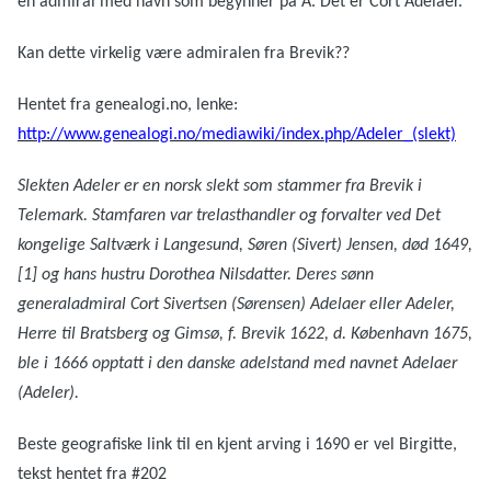
en admiral med navn som begynner på A. Det er Cort Adelaer.
Kan dette virkelig være admiralen fra Brevik??
Hentet fra genealogi.no, lenke:
http://www.genealogi.no/mediawiki/index.php/Adeler_(slekt)
Slekten Adeler er en norsk slekt som stammer fra Brevik i
Telemark. Stamfaren var trelasthandler og forvalter ved Det
kongelige Saltværk i Langesund, Søren (Sivert) Jensen, død 1649,
[1] og hans hustru Dorothea Nilsdatter. Deres sønn
generaladmiral Cort Sivertsen (Sørensen) Adelaer eller Adeler,
Herre til Bratsberg og Gimsø, f. Brevik 1622, d. København 1675,
ble i 1666 opptatt i den danske adelstand med navnet Adelaer
(Adeler).
Beste geografiske link til en kjent arving i 1690 er vel Birgitte,
tekst hentet fra #202