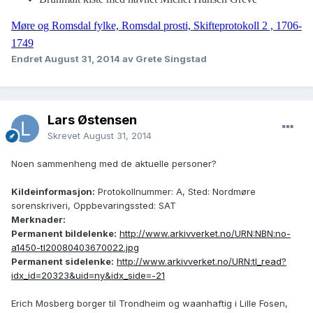
Møre og Romsdal fylke, Romsdal prosti, Skifteprotokoll 2 , 1706-
1749
Endret
August 31, 2014
av Grete Singstad
Lars Østensen
Skrevet
August 31, 2014
Noen sammenheng med de aktuelle personer?
Kildeinformasjon:
Protokollnummer: A, Sted: Nordmøre
sorenskriveri, Oppbevaringssted: SAT
Merknader:
Permanent bildelenke:
http://www.arkivverket.no/URN:NBN:no-
a1450-tl20080403670022.jpg
Permanent sidelenke:
http://www.arkivverket.no/URN:tl_read?
idx_id=20323&uid=ny&idx_side=-21
Erich Mosberg borger til Trondheim og waanhaftig i Lille Fosen,