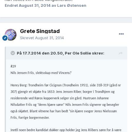
Endret
August 31, 2014
av Lars Østensen
Grete Singstad
Skrevet
August 31, 2014
På 17.7.2014 den 20.50, Per Ole Sollie skrev:
#29
Nils Jensen Friis, slektsskap med Vincens?
Henry Berg: Trondheim før Cicignon (Trondheim 1951), side 318-319 (gård nr
307) gjengir et skjøte fra 1653: Jens Jensen Riber, borger i Trondhjem og
residerende ved Røros kopperverk selger sin gård. Hustruen Johanne
Nilsdatter Friis og ”deres kjære sønn” Nils Jensen Friis signerer og besegler
også skjøtet. Blant vitnene har han bedt ”sin kjære svoger Jenss Nielsssøn
Friis, forrige borgermester.
Inntil noen bedre kandidat dukker opp holder jeg Jens Riibers sønn for å være