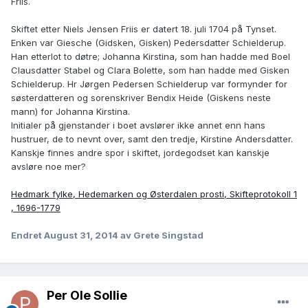
Friis.
Skiftet etter Niels Jensen Friis er datert 18. juli 1704 på Tynset.
Enken var Giesche (Gidsken, Gisken) Pedersdatter Schielderup.
Han etterlot to døtre; Johanna Kirstina, som han hadde med Boel
Clausdatter Stabel og Clara Bolette, som han hadde med Gisken
Schielderup. Hr Jørgen Pedersen Schielderup var formynder for
søsterdatteren og sorenskriver Bendix Heide (Giskens neste
mann) for Johanna Kirstina.
Initialer på gjenstander i boet avslører ikke annet enn hans
hustruer, de to nevnt over, samt den tredje, Kirstine Andersdatter.
Kanskje finnes andre spor i skiftet, jordegodset kan kanskje
avsløre noe mer?
Hedmark fylke, Hedemarken og Østerdalen prosti, Skifteprotokoll 1
, 1696-1779
Endret
August 31, 2014
av Grete Singstad
Per Ole Sollie