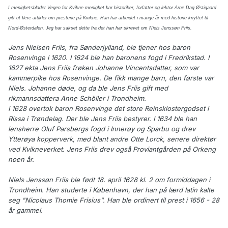
I menighetsbladet Vegen for Kvikne menighet har historiker, forfatter og lektor Arne Dag Østigaard
gitt ut flere artikler om prestene på Kvikne. Han har arbeidet i mange år med historie knyttet til
Nord-Østerdalen. Jeg har sakset dette fra det han har skrevet om Niels Jenssøn Friis.
Jens Nielsen Friis, fra Sønderjylland, ble tjener hos baron
Rosenvinge i 1620. I 1624 ble han baronens fogd i Fredrikstad. I
1627 ekta Jens Friis frøken Johanne Vincentsdatter, som var
kammerpike hos Rosenvinge. De fikk mange barn, den første var
Niels. Johanne døde, og da ble Jens Friis gift med
rikmannsdattera Anne Schöller i Trondheim.
I 1628 overtok baron Rosenvinge det store Reinsklostergodset i
Rissa i Trøndelag. Der ble Jens Friis bestyrer. I 1634 ble han
lensherre Oluf Parsbergs fogd i Innerøy og Sparbu og drev
Ytterøya kopperverk, med blant andre Otte Lorck, senere direktør
ved Kvikneverket. Jens Friis drev også Proviantgården på Orkeng
noen år.
Niels Jenssøn Friis ble født 18. april 1628 kl. 2 om formiddagen i
Trondheim. Han studerte i København, der han på lærd latin kalte
seg "Nicolaus Thomie Frisius". Han ble ordinert til prest i 1656 - 28
år gammel.