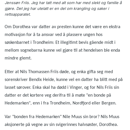
Jenssøn Friis. Jeg har tatt med alt som har med slekt og familie å
gjøre. Det jeg har utelatt er en del om krangling og saker i
rettsapparatet.
Om Dorothea var datter av presten kunne det være en ekstra
motivasjon for å ta ansvar ved å plassere ungen hos
søskenbarnet i Trondheim: Et illegitimt bevis gående midt i
mellom sognebarna kunne vel gjøre til at hendelsen ble enda
mindre glemt.
Etter at Nils Thomassen Friis døde, og enka gifta seg med
sorenskriver Bendix Heide, kunne vel en datter ha blitt med på
lasset sørover. Enka skal ha dødd i Vinger, og for Nils Friis sin
datter er det kortere veg derifra til å møte "en bonde på
Hedemarken", enn i fra Trondheim, Nordfjord eller Bergen.
Var "bonden fra Hedemarken" Nile Muus sin bror? Nils Muus
aksjonerte på vegne av sin svigerinnes halvsøster, Dorothea.