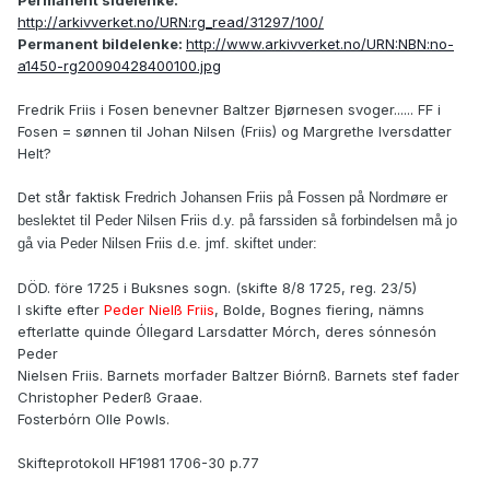
Permanent sidelenke:
http://arkivverket.no/URN:rg_read/31297/100/
Permanent bildelenke:
http://www.arkivverket.no/URN:NBN:no-
a1450-rg20090428400100.jpg
Fredrik Friis i Fosen benevner Baltzer Bjørnesen svoger...... FF i
Fosen = sønnen til Johan Nilsen (Friis) og Margrethe Iversdatter
Helt?
Det står faktisk
Fredrich Johansen Friis på Fossen på Nordmøre er
beslektet til Peder Nilsen Friis d.y. på farssiden så forbindelsen må jo
gå via Peder Nilsen Friis d.e. jmf. skiftet under:
DÖD. före 1725 i Buksnes sogn. (skifte 8/8 1725, reg. 23/5)
I skifte efter
Peder Nielß Friis
, Bolde, Bognes fiering, nämns
efterlatte quinde Óllegard Larsdatter Mórch, deres sónnesón
Peder
Nielsen Friis. Barnets morfader Baltzer Biórnß. Barnets stef fader
Christopher Pederß Graae.
Fosterbórn Olle Powls.
Skifteprotokoll HF1981 1706-30 p.77