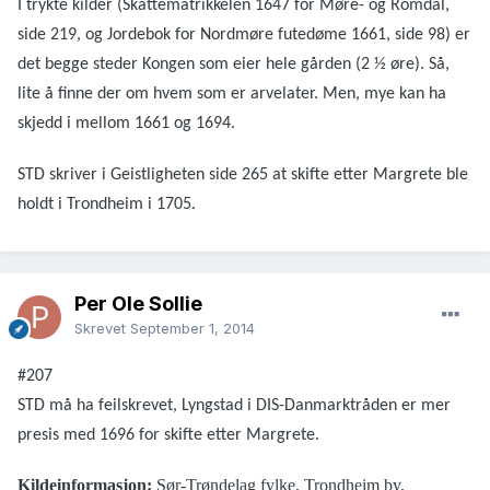
I trykte kilder (Skattematrikkelen 1647 for Møre- og Romdal,
side 219, og Jordebok for Nordmøre futedøme 1661, side 98) er
det begge steder Kongen som eier hele gården (2 ½ øre). Så,
lite å finne der om hvem som er arvelater. Men, mye kan ha
skjedd i mellom 1661 og 1694.
STD skriver i Geistligheten side 265 at skifte etter Margrete ble
holdt i Trondheim i 1705.
Per Ole Sollie
Skrevet
September 1, 2014
#207
STD må ha feilskrevet, Lyngstad i DIS-Danmarktråden er mer
presis med 1696 for skifte etter Margrete.
Kildeinformasjon:
Sør-Trøndelag fylke, Trondheim by,