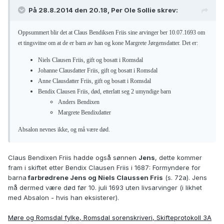
På 28.8.2014 den 20.18, Per Ole Sollie skrev:
Oppsummert blir det at Claus Bendiksen Friis sine arvinger ber 10.07.1693 om
et tingsvitne om at de er barn av han og kone Margrete Jørgensdatter. Det er:
Niels Clausen Friis, gift og bosatt i Romsdal
Johanne Clausdatter Friis, gift og bosatt i Romsdal
Anne Clausdatter Friis, gift og bosatt i Romsdal
Bendix Clausen Friis, død, etterlatt seg 2 umyndige barn
Anders Bendixen
Margrete Bendixdatter
Absalon nevnes ikke, og må være død.
Claus Bendixen Friis hadde også sønnen
Jens
, dette kommer
fram i skiftet etter Bendix Clausen Friis i 1687: Formyndere for
barna
farbrødrene Jens og Niels Claussen Fris
(s. 72a). Jens
må dermed være død før 10. juli 1693 uten livsarvinger (i likhet
med Absalon - hvis han eksisterer).
Møre og Romsdal fylke, Romsdal sorenskriveri, Skifteprotokoll 3A