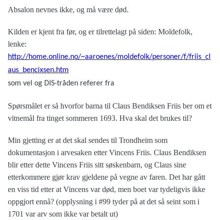
Absalon nevnes ikke, og må være død.
Kilden er kjent fra før, og er tilrettelagt på siden: Moldefolk,
lenke:
http://home.online.no/~aaroenes/moldefolk/personer/f/friis_cl
aus_bencixsen.htm
som vel og DIS-tråden referer fra
Spørsmålet er så hvorfor barna til Claus Bendiksen Friis ber om et
vitnemål fra tinget sommeren 1693. Hva skal det brukes til?
Min gjetting er at det skal sendes til Trondheim som
dokumentasjon i arvesaken etter Vincens Friis. Claus Bendiksen
blir etter dette Vincens Friis sitt søskenbarn, og Claus sine
etterkommere gjør krav gjeldene på vegne av faren. Det har gått
en viss tid etter at Vincens var død, men boet var tydeligvis ikke
oppgjort ennå? (opplysning i #99 tyder på at det så seint som i
1701 var arv som ikke var betalt ut)