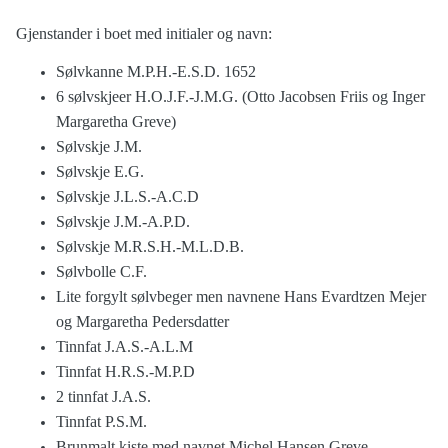
Gjenstander i boet med initialer og navn:
Sølvkanne M.P.H.-E.S.D. 1652
6 sølvskjeer H.O.J.F.-J.M.G. (Otto Jacobsen Friis og Inger
Margaretha Greve)
Sølvskje J.M.
Sølvskje E.G.
Sølvskje J.L.S.-A.C.D
Sølvskje J.M.-A.P.D.
Sølvskje M.R.S.H.-M.L.D.B.
Sølvbolle C.F.
Lite forgylt sølvbeger men navnene Hans Evardtzen Mejer
og Margaretha Pedersdatter
Tinnfat J.A.S.-A.L.M
Tinnfat H.R.S.-M.P.D
2 tinnfat J.A.S.
Tinnfat P.S.M.
Brunmalt kiste med navnet Michel Hansen Greve