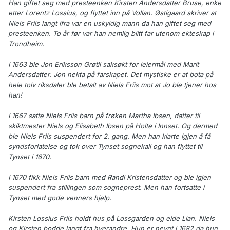
Han giftet seg med presteenken Kirsten Andersdatter Bruse, enke
etter Lorentz Lossius, og flyttet inn på Vollan. Østigaard skriver at
Niels Friis langt ifra var en uskyldig mann da han giftet seg med
presteenken. To år før var han nemlig blitt far utenom ekteskap i
Trondheim.
I 1663 ble Jon Eriksson Grøtli saksøkt for leiermål med Marit
Andersdatter. Jon nekta på farskapet. Det mystiske er at bota på
hele tolv riksdaler ble betalt av Niels Friis mot at Jo ble tjener hos
han!
I 1667 satte Niels Friis barn på frøken Martha Ibsen, datter til
skiktmester Niels og Elisabeth Ibsen på Holte i Innset. Og dermed
ble Niels Friis suspendert for 2. gang. Men han klarte igjen å få
syndsforlatelse og tok over Tynset sognekall og han flyttet til
Tynset i 1670.
I 1670 fikk Niels Friis barn med Randi Kristensdatter og ble igjen
suspendert fra stillingen som sogneprest. Men han fortsatte i
Tynset med gode venners hjelp.
Kirsten Lossius Friis holdt hus på Lossgarden og eide Lian. Niels
og Kirsten bodde langt fra hverandre. Hun er nevnt i 1682 da hun