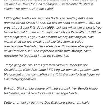
stevner Ola Dalen for å ha innhægna 2 sætervoller "til største
skade " for henne. Hun dør i 1685.
I 1689 gifter Niels Friis seg med Bodel Clausdatter, enke etter
presten Bredo Stabel i Bodø. De fikk en sønn som døde i 1691. Da
prestefrue Bodel Friis døde i 1699, gikk det rykter om at prestefrua
hadde tatt mot to barn av "husquinde" Riborg Persdatter. I 1700 ble
det avsagt dom. Fogd Heide stempla Riborg som angiver. Han
mente at alt var løst snakk og skulle ikke komme salige
prestekvinne Boel eller Herr Niels Friis "til vanære eller gode
navns forkleinelse". Alle impliserte måtte bøte strengt, samt
forsvinne fra fogderiet innen tre solemerker.
Tredje gang ble Niels Friis gift med Gidsken Pedersdatter
Schielderup. Niels Friis døde i 1704 og var den siste presten som
ble gravlagt under gammelkirka fra 1657. Der han fortsatt ligger på
Gammelkjerkjebakken.
Enkefru Gidsken ble senere gift med sorenskriver Bendix Heide
fra Odalen, og må ikke forveksles med fogd Heide.
Dette er en del av det Arne Dag Østigaard skriver om Niels