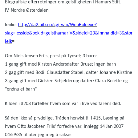
Biografiske efterretninger om geistligheten i Hamars Stift.
IV. Nordre Østerdalen
lenke:
http://da2.uib.no/cgi-win/WebBok.exe?
slag=lesside&bokid=geisthamarIV&sideid=23&innhaldid=3&stor
leik
=
Om Niels Jensen Friis, prest på Tynset; 3 barn:
1.gang gift med Kirsten Andersdatter Bruse; ingen barn
2.gag gift med Bodil Clausdatter Stabel, datter Johanne Kirstine
3.gang gift med Gidsken Schjelderup; datter: Clara Bolette og
"endnu et barn"
Kilden i #208 forteller hvem som var i live ved farens død.
Så den ikke så prydelige. Tråden henvist til i #15, Løsning på
hvem Otto Jacobsen Friis' forfedre var, innlegg 14 Jan 2007
04:59:35 tillater jeg meg å sakse: