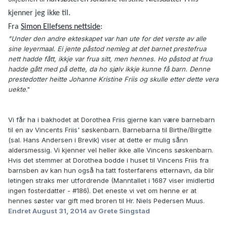
kjenner jeg ikke til.
Fra
Simon Ellefsens nettside
:
"Under den andre ekteskapet var han ute for det verste av alle
sine leyermaal. Ei jente påstod nemleg at det barnet prestefrua
nett hadde fått, ikkje var frua sitt, men hennes. Ho påstod at frua
hadde gått med på dette, da ho sjølv ikkje kunne få barn. Denne
prestedotter heitte Johanne Kristine Friis og skulle etter dette vera
uekte
."
Vi får ha i bakhodet at Dorothea Friis gjerne kan være barnebarn
til en av Vincents Friis' søskenbarn. Barnebarna til Birthe/Birgitte
(sal. Hans Andersen i Brevik) viser at dette er mulig sånn
aldersmessig. Vi kjenner vel heller ikke alle Vincens søskenbarn.
Hvis det stemmer at Dorothea bodde i huset til Vincens Friis fra
barnsben av kan hun også ha tatt fosterfarens etternavn, da blir
letingen straks mer utfordrende (Manntallet i 1687 viser imidlertid
ingen fosterdatter - #186). Det eneste vi vet om henne er at
hennes søster var gift med broren til Hr. Niels Pedersen Muus.
Endret
August 31, 2014
av Grete Singstad