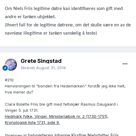
Om Niels Friis legitime døtre kan identifiseres som gift med
andre er tanken utsjekket.
(Ihvert fall for de legitime døtrene, om det skulle være en av de
navnløse illegitime er tanken vanskelig å teste)
Grete Singstad
Skrevet
August 31, 2014
#210
Henvisningen til "bonden fra Hedemarken" forstår jeg ikke helt,
hva mener du?
Clara Bolette Friis ble gift med feltskjær Rasmus Daugaard i
Vinger 5. juli 1731.
Hedmark fylke, Vinger, Ministerialbok nr. 2 (1730-1751),
Kronologisk liste 1731, side 9.
Skjebnen til
halvsøsteren Johanne Kirstine Nielsdatter Friis