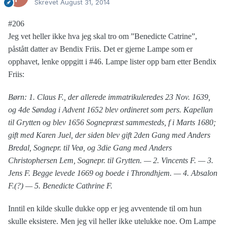
Skrevet
August 31, 2014
#206
Jeg vet heller ikke hva jeg skal tro om ”Benedicte Catrine”,
påstått datter av Bendix Friis. Det er gjerne Lampe som er
opphavet, lenke oppgitt i #46. Lampe lister opp barn etter Bendix
Friis:
Børn: 1. Claus F., der allerede immatrikuleredes 23 Nov. 1639,
og 4de Søndag i Advent 1652 blev ordineret som pers. Kapellan
til Grytten og blev 1656 Sognepræst sammesteds, f i Marts 1680;
gift med Karen Juel, der siden blev gift 2den Gang med Anders
Bredal, Sognepr. til Veø, og 3die Gang med Anders
Christophersen Lem, Sognepr. til Grytten. — 2. Vincents F. — 3.
Jens F. Begge levede 1669 og boede i Throndhjem. — 4. Absalon
F.(?) — 5. Benedicte Cathrine F.
Inntil en kilde skulle dukke opp er jeg avventende til om hun
skulle eksistere. Men jeg vil heller ikke utelukke noe. Om Lampe