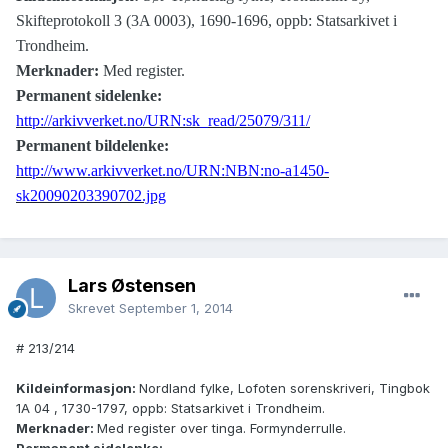
Skifteprotokoll 3 (3A 0003), 1690-1696, oppb: Statsarkivet i
Trondheim.
Merknader:
Med register.
Permanent sidelenke:
http://arkivverket.no/URN:sk_read/25079/311/
Permanent bildelenke:
http://www.arkivverket.no/URN:NBN:no-a1450-
sk20090203390702.jpg
Lars Østensen
Skrevet
September 1, 2014
# 213/214
Kildeinformasjon:
Nordland fylke, Lofoten sorenskriveri, Tingbok
1A 04 , 1730-1797, oppb: Statsarkivet i Trondheim.
Merknader:
Med register over tinga. Formynderrulle.