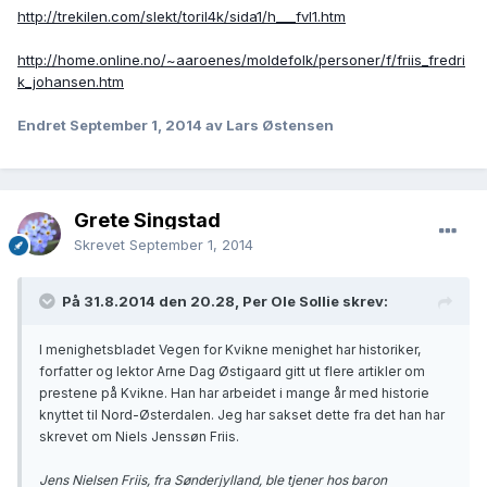
http://trekilen.com/slekt/toril4k/sida1/h___fvl1.htm
http://home.online.no/~aaroenes/moldefolk/personer/f/friis_fredri
k_johansen.htm
Endret
September 1, 2014
av Lars Østensen
Grete Singstad
Skrevet
September 1, 2014
På 31.8.2014 den 20.28, Per Ole Sollie skrev:
I menighetsbladet Vegen for Kvikne menighet har historiker,
forfatter og lektor Arne Dag Østigaard gitt ut flere artikler om
prestene på Kvikne. Han har arbeidet i mange år med historie
knyttet til Nord-Østerdalen. Jeg har sakset dette fra det han har
skrevet om Niels Jenssøn Friis.
Jens Nielsen Friis, fra Sønderjylland, ble tjener hos baron