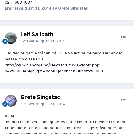
02 , 1683-1687
Endret
August 31, 2014
av Grete Singstad
Leif Salicath
Skrevet
August 31, 2014
Har denne gamle tråden på DIS No vært nevnt her? Der er det
masse om disse Friis
http://www.disnorge.no/slektsforum/viewtopic.php?
p=296038&highlight=jacob+jacobsen+lund#296038
Grete Singstad
Skrevet
August 31, 2014
#204
Ja, den ble nevnt i innlegg 15 av Rune Nedrud. I nevnte DIS-debatt
finnes flere fantasifulle og feilaktige framstilliger/påstander og
kildehenvisninger er det dårlig med, men likevel er det flere