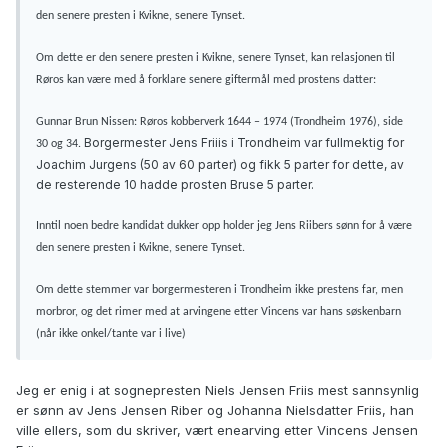
den senere presten i Kvikne, senere Tynset.
Om dette er den senere presten i Kvikne, senere Tynset, kan relasjonen til
Røros kan være med å forklare senere giftermål med prostens datter:
Gunnar Brun Nissen: Røros kobberverk 1644 – 1974 (Trondheim 1976), side
Borgermester Jens Friiis i Trondheim var fullmektig for
30 og 34.
Joachim Jurgens (50 av 60 parter) og fikk 5 parter for dette, av
de resterende 10 hadde prosten Bruse 5 parter.
Inntil noen bedre kandidat dukker opp holder jeg Jens Riibers sønn for å være
den senere presten i Kvikne, senere Tynset.
Om dette stemmer var borgermesteren i Trondheim ikke prestens far, men
morbror, og det rimer med at arvingene etter Vincens var hans søskenbarn
(når ikke onkel/tante var i live)
Jeg er enig i at sognepresten Niels Jensen Friis mest sannsynlig
er sønn av Jens Jensen Riber og Johanna Nielsdatter Friis, han
ville ellers, som du skriver, vært enearving etter Vincens Jensen