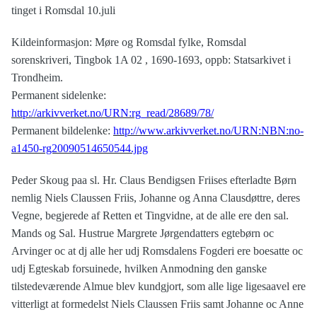
tinget i Romsdal 10.juli
Kildeinformasjon: Møre og Romsdal fylke, Romsdal
sorenskriveri, Tingbok 1A 02 , 1690-1693, oppb: Statsarkivet i
Trondheim.
Permanent sidelenke:
http://arkivverket.no/URN:rg_read/28689/78/
Permanent bildelenke:
http://www.arkivverket.no/URN:NBN:no-
a1450-rg20090514650544.jpg
Peder Skoug paa sl. Hr. Claus Bendigsen Friises efterladte Børn
nemlig Niels Claussen Friis, Johanne og Anna Clausdøttre, deres
Vegne, begjerede af Retten et Tingvidne, at de alle ere den sal.
Mands og Sal. Hustrue Margrete Jørgendatters egtebørn oc
Arvinger oc at dj alle her udj Romsdalens Fogderi ere boesatte oc
udj Egteskab forsuinede, hvilken Anmodning den ganske
tilstedeværende Almue blev kundgjort, som alle lige ligesaavel ere
vitterligt at formedelst Niels Claussen Friis samt Johanne oc Anne