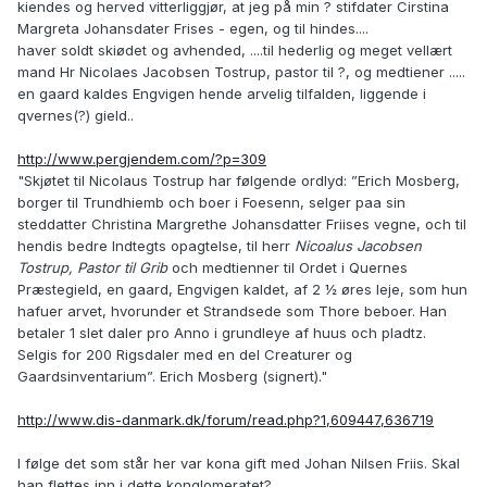
kiendes og herved vitterliggjør, at jeg på min ? stifdater Cirstina
Margreta Johansdater Frises - egen, og til hindes....
haver soldt skiødet og avhended, ....til hederlig og meget vellært
mand Hr Nicolaes Jacobsen Tostrup, pastor til ?, og medtiener .....
en gaard kaldes Engvigen hende arvelig tilfalden, liggende i
qvernes(?) gield..
http://www.pergjendem.com/?p=309
"Skjøtet til Nicolaus Tostrup har følgende ordlyd: ”Erich Mosberg,
borger til Trundhiemb och boer i Foesenn, selger paa sin
steddatter Christina Margrethe Johansdatter Friises vegne, och til
hendis bedre Indtegts opagtelse, til herr
Nicoalus Jacobsen
Tostrup, Pastor til Grib
och medtienner til Ordet i Quernes
Præstegield, en gaard, Engvigen kaldet, af 2 ½ øres leje, som hun
hafuer arvet, hvorunder et Strandsede som Thore beboer. Han
betaler 1 slet daler pro Anno i grundleye af huus och pladtz.
Selgis for 200 Rigsdaler med en del Creaturer og
Gaardsinventarium”. Erich Mosberg (signert)."
http://www.dis-danmark.dk/forum/read.php?1,609447,636719
I følge det som står her var kona gift med Johan Nilsen Friis. Skal
han flettes inn i dette konglomeratet?