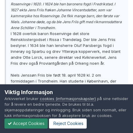
Rosenvinge i 1620. I 1624 ble han baronens fogd i Fredrikstad. I
1627 ekta Jens Friis frøken Johanne Vincentsdatter, som var
kammerpike hos Rosenvinge. De fikk mange barn, den første var
Niels. Johanne døde, og da ble Jens Friis gift med rikmannsdattera
Anne Schöller i Trondheim.
I 1628 overtok baron Rosenvinge det store
Reinsklostergodset i Rissa i Trøndelag. Der ble Jens Friis
bestyrer. I 1634 ble han lensherre Oluf Parsbergs fogd i
Innerøy og Sparbu og drev Ytterøya kopperverk, med blant
andre Otte Lorck, senere direktør ved Kvikneverket. Jens
Friis drev også Proviantgården på Orkeng noen år.
Niels Jenssøn Friis ble født 18. april 1628 kl. 2 om
formiddagen i Trondheim. Han studerte i København, der
han på lærd latin kalte seg "Nicolaus Thomie Frisius". Han
Viktig Informasjon
ble ordinert til prest i 1656 - 28 år gammel. [...]
Arkivverket bruker
cookies (informasjonskapsler)
på sine nettsider
for å levere en bedre tjeneste. De brukes til bl.a.
Her er det en del feil.
skjemaoppdateringer og innlogging. Bruk siden som normalt, eller
lukk informasjonsboksen for å akseptere bruk av cookies.
Det var ikke Jens Nielsen Friis som ble gift med Anne Eilersdatter
Accept Cookies
Reject Cookies
Schøller, men sønnen Jens. JJF døde barnløs i 1680.