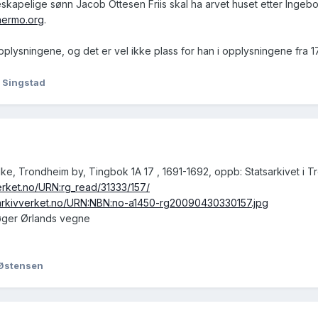
skapelige sønn Jacob Ottesen Friis skal ha arvet huset etter Ingeb
nermo.org
.
pplysningene, og det er vel ikke plass for han i opplysningene fra 1
 Singstad
lke, Trondheim by, Tingbok 1A 17 , 1691-1692, oppb: Statsarkivet i T
verket.no/URN:rg_read/31333/157/
.arkivverket.no/URN:NBN:no-a1450-rg20090430330157.jpg
Tøger Ørlands vegne
 Østensen