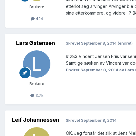
etterlot seg arvinger. Arvinger bl
Brukere
sine etterkommere, og videre....? 
424
Lars Østensen
Skrevet
September 8, 2014
(endret)
# 283 Vincent Jensen Friis var søn
Samtlige søsken av Vincent var død,
Endret
September 8, 2014
av Lars
Brukere
3.7k
Leif Johannessen
Skrevet
September 8, 2014
OK. Jeg forstår det slik at Jens Nie