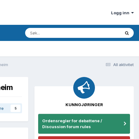
Logg inn
dheim
All aktivitet
heim
KUNNGJØRINGER
re
5
Ordensregler for debattene /
Discussion forum rules