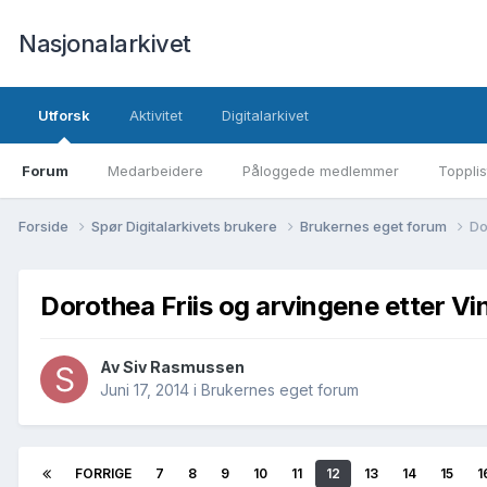
Nasjonalarkivet
Utforsk
Aktivitet
Digitalarkivet
Forum
Medarbeidere
Påloggede medlemmer
Topplis
Forside
Spør Digitalarkivets brukere
Brukernes eget forum
Do
Dorothea Friis og arvingene etter Vi
Av Siv Rasmussen
Juni 17, 2014
i
Brukernes eget forum
FORRIGE
7
8
9
10
11
12
13
14
15
1