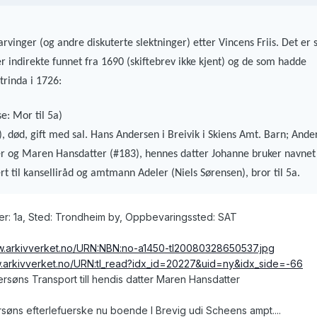
vinger (og andre diskuterte slektninger) etter Vincens Friis. Det er 
indirekte funnet fra 1690 (skiftebrev ikke kjent) og de som hadde
trinda i 1726:
e: Mor til 5a)
), død, gift med sal. Hans Andersen i Breivik i Skiens Amt. Barn; Ande
er og Maren Hansdatter (#183), hennes datter Johanne bruker navnet 
rt til kanselliråd og amtmann Adeler (Niels Sørensen), bror til 5a.
r: 1a, Sted: Trondheim by, Oppbevaringssted: SAT
w.arkivverket.no/URN:NBN:no-a1450-tl20080328650537.jpg
w.arkivverket.no/URN:tl_read?idx_id=20227&uid=ny&idx_side=-66
ersøns Transport till hendis datter Maren Hansdatter
ersøns efterlefuerske nu boende I Brevig udi Scheens ampt....