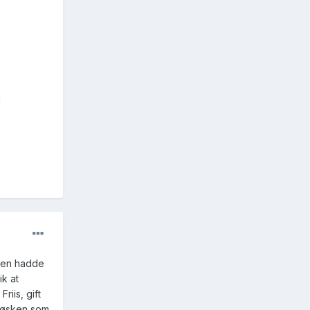
i
noen hadde
ik at
riis, gift
 søsken som