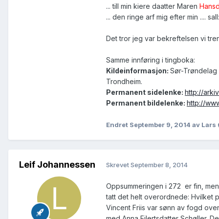
... till min kiere daatter Maren
Hansd
... den ringe arf mig efter min .... sall
Det tror jeg var bekreftelsen vi tr
Samme innføring i tingboka:
Kildeinformasjon:
Sør-Trøndelag 
Trondheim.
Permanent sidelenke:
http://ark
Permanent bildelenke:
http://w
Endret
September 9, 2014
av Lars
Leif Johannessen
Skrevet
September 8, 2014
Oppsummeringen i 272 er fin, men 
tatt det helt overordnede: Hvilket 
Vincent Friis var sønn av fogd over
med Anna Eilertsdatter Schøller. 