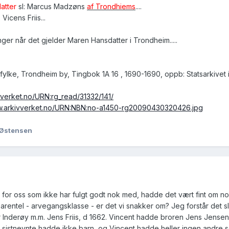
atter
sl: Marcus Madzøns
af Trondhiems
....
: Vicens Friis...
enger når det gjelder Maren Hansdatter i Trondheim.....
fylke, Trondheim by, Tingbok 1A 16 , 1690-1690, oppb: Statsarkivet 
ivverket.no/URN:rg_read/31332/141/
ww.arkivverket.no/URN:NBN:no-a1450-rg20090430320426.jpg
 Østensen
for oss som ikke har fulgt godt nok med, hadde det vært fint om 
parentel - arvegangsklasse - er det vi snakker om? Jeg forstår det sl
 Inderøy m.m. Jens Friis, d 1662. Vincent hadde broren Jens Jensen F
De sistnevnte hadde ikke barn, og Vincent hadde heller ingen andre