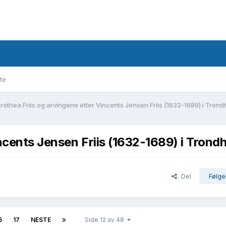
te
rothea Friis og arvingene etter Vincents Jensen Friis (1632-1689) i Tron
ncents Jensen Friis (1632-1689) i Trond
Del
Følge
6
17
NESTE
Side 12 av 48