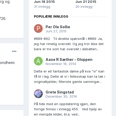
org og
Jun 18 2015
Jun 21 2015
31 innlegg
30 innlegg
POPULÆRE INNLEGG
726.
Per Ole Sollie
Juni 27, 2015
#889-892 Til direkte spørsmål i #889: Ja,
jeg har rimelig oversikt. Og jeg tror ikke det
bare er tre som har oversikt i debatten...
Aase R Sæther - Gloppen
rondheim.
November 19, 2014
Dette er eit fantastisk døme på kva "vi" kan
få til i lag. Dette at vi i fellesskap kan ta tak i
originalkjelder, filleriste gamle sanningar...
Grete Singstad
Desember 30, 2014
På tide med en oppdatering igjen, den
forrige finnes i innlegg 455. Ved hjelp av
en mengde kilder, bl.a. ved...