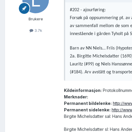
#202 - ajourføring:
Forsøk på oppsummering pt. av ar
Brukere
av sammenfall mellom de som er 
3.7k
innestående i gården Tyholt på S
Barn av NN Niels… Friis (Hypotes
2a. Birgitte Michelsdatter (1690
Lauritz (#99) og Niels Hanssønn
(#184). Arv avstått og transporte
Kildeinformasjon:
Protokollnumme
Merknader:
Permanent bildelenke:
http://ww
Permanent sidelenke:
http://ww
Birgite Michelsdatter sal: Hans And
Birgite Michelsdatter sl: Hans And