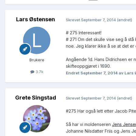
Lars Østensen
Skrevet
September 7, 2014
(endret)
# 275 Interessant!
# 271 Om det skulle vise seg å stå
noe. Jeg klarer ikke å se at det er d
Angående 1d. Hans Didrichsen er nev
Brukere
skifteoppgjøret i 1690.
3.7k
Endret
September 7, 2014
av Lars
Grete Singstad
Skrevet
September 7, 2014
(endret)
#275 Har også lett etter Jacob Pit
Så har vi moldenseren
Jens Jensen
Johanne Nilsdatter Friis og Jens 