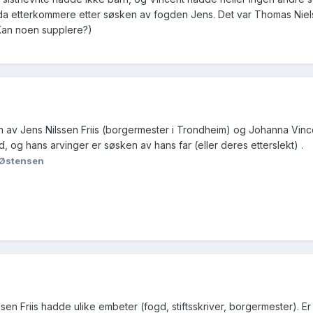
e da etterkommere etter søsken av fogden Jens. Det var Thomas Niels
(Kan noen supplere?)
n av Jens Nilssen Friis (borgermester i Trondheim) og Johanna Vince
 og hans arvinger er søsken av hans far (eller deres etterslekt) .
 Østensen
lsen Friis hadde ulike embeter (fogd, stiftsskriver, borgermester). Er