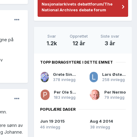
Nasjonalarkivets debattforum/The
National Archives debate forum
Svar
Opprettet
Siste svar
igne på
1.2k
12 år
3 år
av
TOPP BIDRAGSYTERE I DETTE EMNET
Grete Singstad
Lars Østensen
378 innlegg
258 innlegg
Per Ole Sollie
Per Nermo
183 innlegg
79 innlegg
POPULÆRE DAGER
ønn.
Jun 19 2015
Aug 4 2014
være sønn av
46 innlegg
38 innlegg
og Johanne.