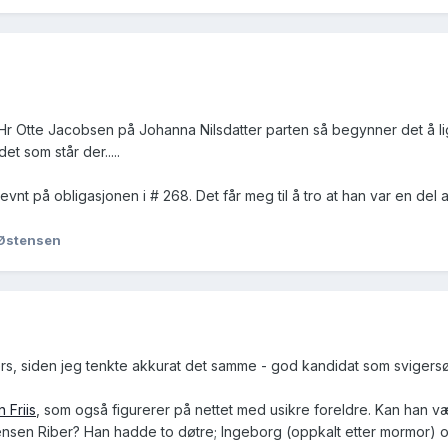
 Hr Otte Jacobsen på Johanna Nilsdatter parten så begynner det å l
et som står der.....
nt på obligasjonen i # 268. Det får meg til å tro at han var en del 
 Østensen
ers, siden jeg tenkte akkurat det samme - god kandidat som svigers
 Friis
, som også figurerer på nettet med usikre foreldre. Kan han 
Jensen Riber? Han hadde to døtre; Ingeborg (oppkalt etter mormor) 