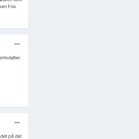
en Friis
ntsdatter.
 det på det