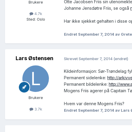
Otte Jacobsen Friis sin utenomekte
Brukere
Johanne Jensdøtre Friis, se også
4.7k
Sted
:
Oslo
Har ikke sjekket gehalten i disse o
Endret
September 7, 2014
av Grete
Lars Østensen
Skrevet
September 7, 2014
(endret)
Kildeinformasjon: Sør-Trøndelag fy
Permanent sidelenke:
http://arkiv
Permanent bildelenke:
http://www
Mogens Friis agerer på Capitain 
Brukere
Hvem var denne Mogens Friis?
3.7k
Endret
September 7, 2014
av Lars