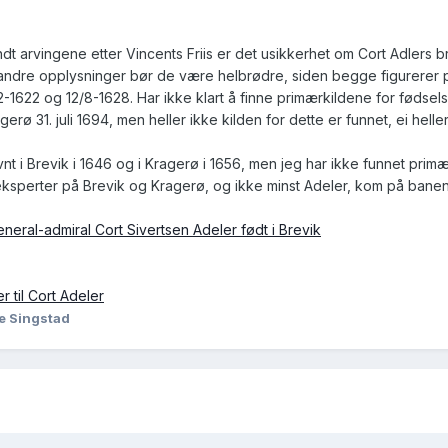
t arvingene etter Vincents Friis er det usikkerhet om Cort Adlers br
tro andre opplysninger bør de være helbrødre, siden begge figurerer 
-1622 og 12/8-1628. Har ikke klart å finne primærkildene for fødsel
erø 31. juli 1694, men heller ikke kilden for dette er funnet, ei heller 
t i Brevik i 1646 og i Kragerø i 1656, men jeg har ikke funnet primæ
s eksperter på Brevik og Kragerø, og ikke minst Adeler, kom på banen
neral-admiral Cort Sivertsen Adeler født i Brevik
r til Cort Adeler
e Singstad