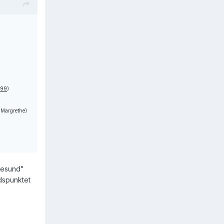
#99
)
 Margrethe)
gesund"
idspunktet