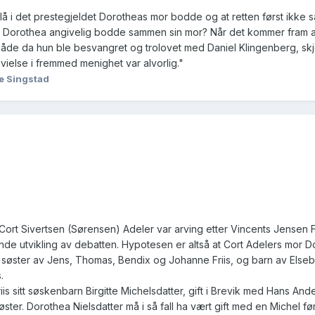
 lå i det prestegjeldet Dorotheas mor bodde og at retten først ikke s
ordi Dorothea angivelig bodde sammen sin mor? Når det kommer fram at
åde da hun ble besvangret og trolovet med Daniel Klingenberg, sk
g vielse i fremmed menighet var alvorlig."
e Singstad
l Cort Sivertsen (Sørensen) Adeler var arving etter Vincents Jensen Fr
e utvikling av debatten. Hypotesen er altså at Cort Adelers mor D
og søster av Jens, Thomas, Bendix og Johanne Friis, og barn av Else
.
is sitt søskenbarn Birgitte Michelsdatter, gift i Brevik med Hans And
øster. Dorothea Nielsdatter må i så fall ha vært gift med en Michel før