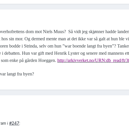
 i overhofrettens dom mot Niels Muus? Så vidt jeg skjønner hadde lande
t hos sin mor. Og dermed mente man at det ikke var så galt at hun ble 
 moren bodde i Strinda, selv om hun ”war boende langt fra byen”? Tanke
gere i debatten. Hun var gift med Henrik Lyster og senere med mannens et
01 som enke på gården Hoeggen.
http://arkivverket.no/URN:db_read/ft/
ar langt fra byen?
ram i
#247
: