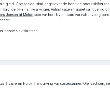
re gield i Romsdalen, skal lengstlevende beholde boet uskiftet for 
fordi de ikke har livsarvinger. Anfind satte sit signet samt venlig 
ens Jensen af Molde
som var her i byen, samt vor nabo, velagtbare
gnere".
der denne slektskretsen.
as å være en Holck, hans arving var søstersønnen Ole Isachsen, s