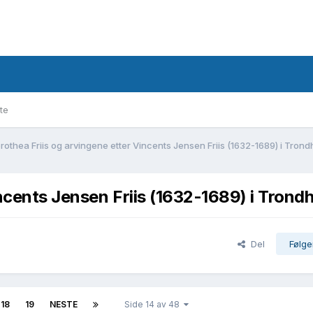
te
rothea Friis og arvingene etter Vincents Jensen Friis (1632-1689) i Tron
ncents Jensen Friis (1632-1689) i Trond
Del
Følge
18
19
NESTE
Side 14 av 48