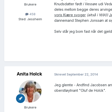
Knudsdatter født i Vessøe udi Vedø
Brukere
deles mellom begge deres arvinger 
458
voris Kiære svoger
(altså i 1690)
J
Sted
:
Jessheim
dannemand Stephen Jonssøn at si
Selv står jeg bom fast når det gjel
Anita Holck
Skrevet
September 22, 2014
Jeg glemte - Andfind Jacobsen ant
oberstløytnant "Oluf de Holck".
Brukere