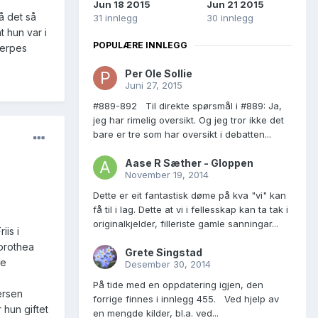
Jun 18 2015
Jun 21 2015
å det så
31 innlegg
30 innlegg
 hun var i
POPULÆRE INNLEGG
jerpes
Per Ole Sollie
Juni 27, 2015
#889-892 Til direkte spørsmål i #889: Ja,
jeg har rimelig oversikt. Og jeg tror ikke det
bare er tre som har oversikt i debatten...
Aase R Sæther - Gloppen
November 19, 2014
Dette er eit fantastisk døme på kva "vi" kan
få til i lag. Dette at vi i fellesskap kan ta tak i
originalkjelder, filleriste gamle sanningar...
iis i
orothea
Grete Singstad
be
Desember 30, 2014
På tide med en oppdatering igjen, den
ersen
forrige finnes i innlegg 455. Ved hjelp av
 hun giftet
en mengde kilder, bl.a. ved...