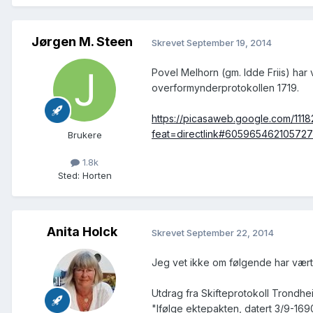
Jørgen M. Steen
Skrevet
September 19, 2014
Povel Melhorn (gm. Idde Friis) har 
overformynderprotokollen 1719.
https://picasaweb.google.com/11
feat=directlink#60596546210572
Brukere
1.8k
Sted
:
Horten
Anita Holck
Skrevet
September 22, 2014
Jeg vet ikke om følgende har vært 
Utdrag fra Skifteprotokoll Trondhei
"Ifølge ektepakten, datert 3/9-169