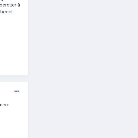
deretter å
ombedet
enere