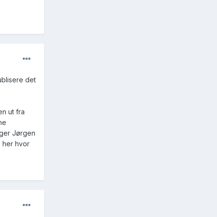
blisere det
n ut fra
he
ølger Jørgen
e her hvor