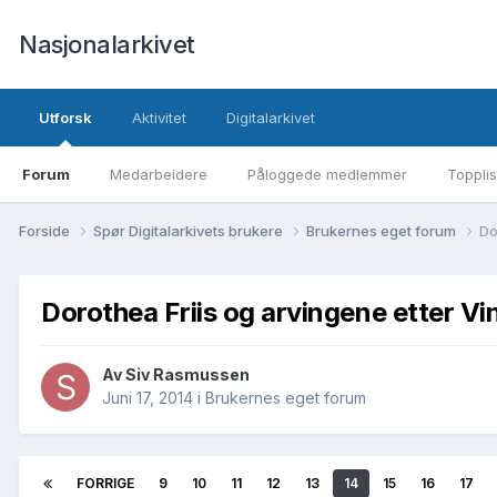
Nasjonalarkivet
Utforsk
Aktivitet
Digitalarkivet
Forum
Medarbeidere
Påloggede medlemmer
Topplis
Forside
Spør Digitalarkivets brukere
Brukernes eget forum
Do
Dorothea Friis og arvingene etter Vi
Av Siv Rasmussen
Juni 17, 2014
i
Brukernes eget forum
FORRIGE
9
10
11
12
13
14
15
16
17