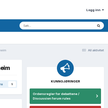
Logg inn
dheim
All aktivitet
heim
KUNNGJØRINGER
re
5
Ordensregler for debattene /
Discussion forum rules