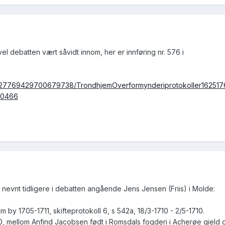
vel debatten vært såvidt innom, her er innføring nr. 576 i
1827769429700679738/TrondhjemOverformynderiprotokoller162517
70466
nevnt tidligere i debatten angående Jens Jensen (Friis) i Molde:
m by 1705-1711, skifteprotokoll 6, s 542a, 18/3-1710 - 2/5-1710.
0, mellom Anfind Jacobsen født i Romsdals fogderi i Acherøe gield