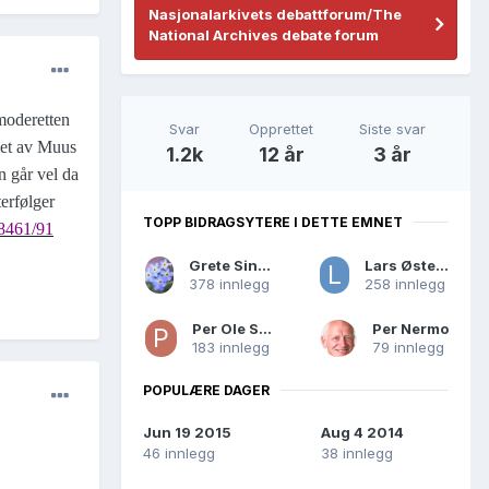
Nasjonalarkivets debattforum/The
National Archives debate forum
moderetten
Svar
Opprettet
Siste svar
viet av Muus
1.2k
12 år
3 år
n går vel da
terfølger
TOPP BIDRAGSYTERE I DETTE EMNET
38461/91
Grete Singstad
Lars Østensen
378 innlegg
258 innlegg
Per Ole Sollie
Per Nermo
183 innlegg
79 innlegg
POPULÆRE DAGER
Jun 19 2015
Aug 4 2014
46 innlegg
38 innlegg